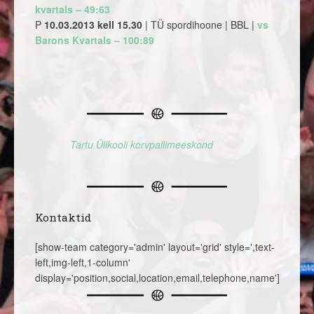
kvartals – 49:63
P
10.03.2013 kell 15.30
| TÜ spordihoone | BBL |
vs
Barons Kvartals – 100:89
Tartu Ülikooli korvpallimeeskond
Kontaktid
[show-team category='admin' layout='grid' style=',text-
left,img-left,1-column'
display='position,social,location,email,telephone,name']