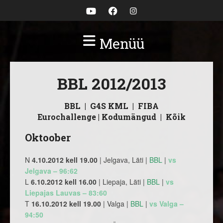
Menüü
BBL 2012/2013
BBL
|
G4S KML
|
FIBA
Eurochallenge
|
Kodumängud
|
Kõik
Oktoober
N
4.10.2012 kell 19.00
| Jelgava, Läti |
BBL
|
vs
Jelgava – 96:62
L
6.10.2012 kell 16.00
| Liepaja, Läti |
BBL
|
vs
Liepajas Lauvas – 83:60
T
16.10.2012 kell 19.00
| Valga |
BBL
|
vs Valga –
94:50