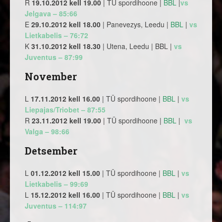
R
19.10.2012 kell 19.00
| TÜ spordihoone |
BBL
|
vs
Jelgava – 85:66
E
29.10.2012 kell 18.00
| Panevezys, Leedu |
BBL
|
vs
Lietkabelis – 76:72
K
31.10.2012 kell 18.30
| Utena, Leedu | BBL |
vs
Juventus – 87:99
November
L
17.11.2012 kell 16.00
| TÜ spordihoone |
BBL
|
vs
Liepajas/Triobet – 87:55
R
23.11.2012 kell 19.00
| TÜ spordihoone |
BBL
|
vs
Valga – 98:66
Detsember
L
01.12.2012 kell 15.00
| TÜ spordihoone |
BBL
|
vs
Lietkabelis – 99:69
L
15.12.2012 kell 16.00
| TÜ spordihoone |
BBL
|
vs
Juventus – 114:97