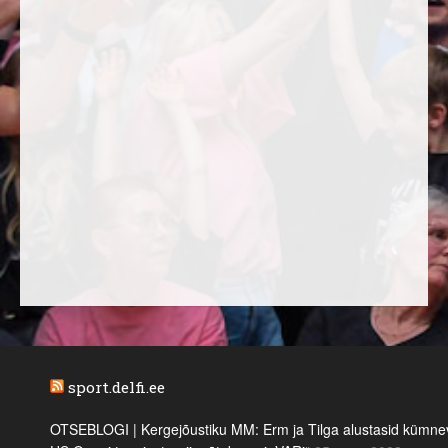
sport.delfi.ee
OTSEBLOGI | Kergejõustiku MM: Erm ja Tilga alustasid kümnevõi