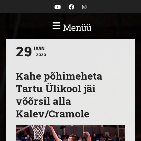
Menüü
29
JAAN.
2020
Kahe põhimeheta
Tartu Ülikool jäi
võõrsil alla
Kalev/Cramole