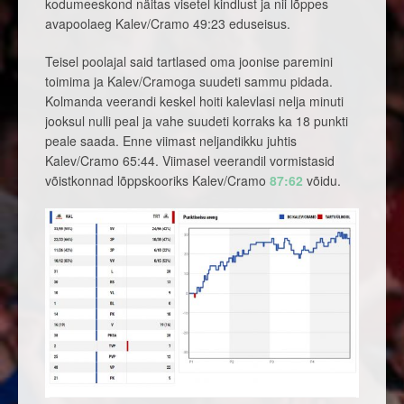
kodumeeskond näitas visetel kindlust ja nii lõppes
avapoolaeg Kalev/Cramo 49:23 eduseisus.
Teisel poolajal said tartlased oma joonise paremini
toimima ja Kalev/Cramoga suudeti sammu pidada.
Kolmanda veerandi keskel hoiti kalevlasi nelja minuti
jooksul nulli peal ja vahe suudeti korraks ka 18 punkti
peale saada. Enne viimast neljandikku juhtis
Kalev/Cramo 65:44. Viimasel veerandil vormistasid
võistkonnad lõppskooriks Kalev/Cramo
87:62
võidu.