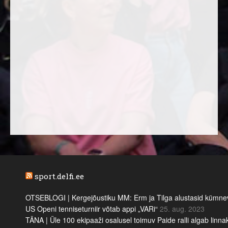
sport.delfi.ee
OTSEBLOGI | Kergejõustiku MM: Erm ja Tilga alustasid kümnevõi
US Openi tenniseturniir võtab appi „VARi“
25. aug. 2023
TÄNA | Üle 100 ekipaaži osalusel toimuv Paide ralli algab linn