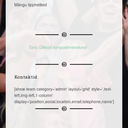
Mängu tipphetked
Tartu Ülikooli korvpallimeeskond
Kontaktid
[show-team category='admin' layout='grid' style=',text-
left,img-left,1-column'
display='position,social,location,email,telephone,name']