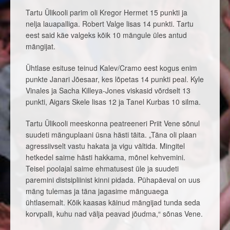
Tartu Ülikooli parim oli Kregor Hermet 15 punkti ja
nelja lauapalliga. Robert Valge lisas 14 punkti. Tartu
eest said käe valgeks kõik 10 mängule üles antud
mängijat.
Ühtlase esituse teinud Kalev/Cramo eest kogus enim
punkte Janari Jõesaar, kes lõpetas 14 punkti peal. Kyle
Vinales ja Sacha Killeya-Jones viskasid võrdselt 13
punkti, Aigars Skele lisas 12 ja Tanel Kurbas 10 silma.
Tartu Ülikooli meeskonna peatreeneri Priit Vene sõnul
suudeti mänguplaani üsna hästi täita. „Täna oli plaan
agressiivselt vastu hakata ja vigu vältida. Mingitel
hetkedel saime hästi hakkama, mõnel kehvemini.
Teisel poolajal saime ehmatusest üle ja suudeti
paremini distsipliinist kinni pidada. Pühapäeval on uus
mäng tulemas ja täna jagasime mänguaega
ühtlasemalt. Kõik kaasas käinud mängijad tunda seda
korvpalli, kuhu nad välja peavad jõudma,“ sõnas Vene.