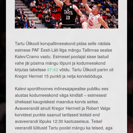
Tartu Ülikooli korvpallimeeskond pidas selle nädala
esimese PAF Eesti-Läti liiga mängu Tallinnas sealse
Kalev/Cramo vastu. Esimesel poolajal sisse lastud
vahe jäi püsima mängu lõpuni ja kodumeeskond
kirjutas tabelisse
87:62
võidu. Tartu Ülikooli parim oli
Kregor Hermet 15 punkti ja nelja korvisööduga.
Kalevi spordihoones mõnesajapealise publiku ees
alustas kodumeeskond väga kindlalt – esimesest
üheksast kaugviskest maandus korvis seitse.
Avaveerandil ainult Kregor Hermeti ja Robert Valge
korvidest punkte saanud tartlased leidsid end
avaveerandi lõpuks 12:30 kaotusseisus. Teisel
veerandil lülitusid Tartu poolel mängu ka teised, aga