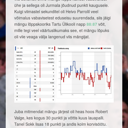
ühe ja sellega oli Jurmala jõudnud punkti kaugusele.
Kuigi viimastel sekunditel oli Heivo Parrolil veel
võimalus vabavisetest eduseisu suurendada, siis jäigi
mängu lõppskooriks Tartu Ülikooli napp
88:87
võit,
mille tegi veel väärtuslikumaks see, et mängu lõpuks
oli viie veaga välja langenud viis mängijat.
Juba mitmendat mängu järjest oli heas hoos Robert
Valge, kes kogus 30 punkti ja võttis kuus lauapalli.
Tanel Sokk lisas 18 punkti ja andis kolm korvisöötu.