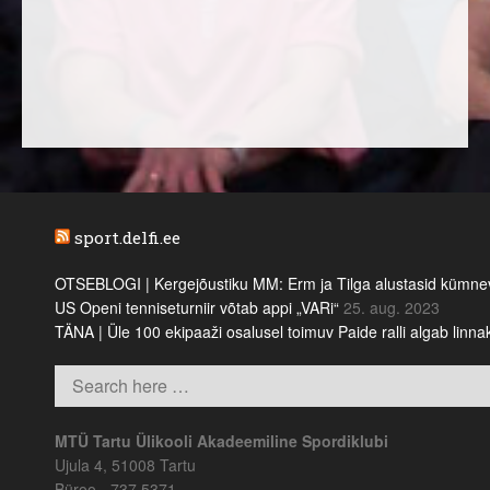
sport.delfi.ee
OTSEBLOGI | Kergejõustiku MM: Erm ja Tilga alustasid kümnevõi
US Openi tenniseturniir võtab appi „VARi“
25. aug. 2023
TÄNA | Üle 100 ekipaaži osalusel toimuv Paide ralli algab linn
MTÜ Tartu Ülikooli Akadeemiline Spordiklubi
Ujula 4, 51008 Tartu
Büroo - 737 5371