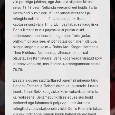
viie punktiga juhtima, aga Jurmala viigistas kiiresti
seisu 49:49 peal. Neljanda veerandi eel hoidis Tartu
meeskond 59:57 edu. Kui neljandal veerandil jäi
mängida neli minutit, tõi tartlased punktilisest
kaotusseisust välja Timo Eichfuss tabades kaugviske.
Denis Krestinini viis järjestikkust punkti viisid
kodumeeskonna taas kolmega ette. Tartu jaoks
ohtlikum oli aga see, et põhirotatsiooni mehi oli juba
pingile langenud kolm – Robin Kivi, Kregor Hermet ja
Timo Eichfuss. Normaalaja viimasel minutil sai
otsustavaks Kent-Kaarel Vene koos veaga visatud korv
ja tabav vabavise, mis lõpetas 40 mänguminutit seisul
76:76.
Lisaaja alguses said tartlased paremini minema tänu
Hendrik Eelmäe ja Robert Valge kaugvisetele. Lisaks
teenis Tanel Sokk kaugviskel kolm vabaviset, mille ta
ka realiseeris. Seitsmepunktilises eduseisus tegid
tartlased aga lubamatult palju vigu, mis Jurmala
mängijad vabaviskejoonele viisid. Denis Krestinin tabas
viis sekundit enne mängu lõppu kahest vabaviskest