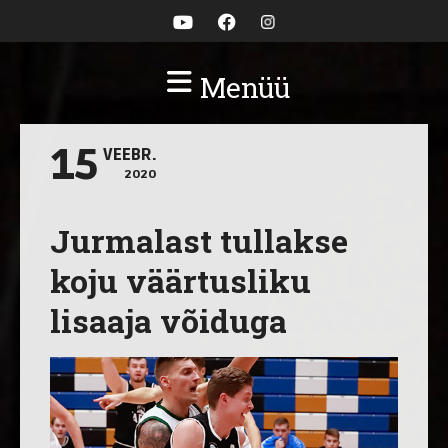
Menüü
15
VEEBR.
2020
Jurmalast tullakse
koju väärtusliku
lisaaja võiduga