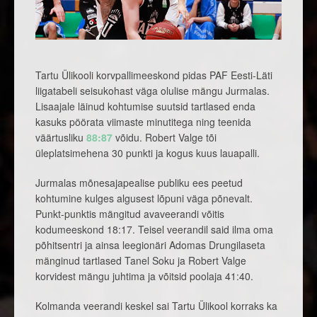
Tartu Ülikooli korvpallimeeskond pidas PAF Eesti-Läti
liigatabeli seisukohast väga olulise mängu Jurmalas.
Lisaajale läinud kohtumise suutsid tartlased enda
kasuks pöörata viimaste minutitega ning teenida
väärtusliku
88:87
võidu. Robert Valge tõi
üleplatsimehena 30 punkti ja kogus kuus lauapalli.
Jurmalas mõnesajapealise publiku ees peetud
kohtumine kulges algusest lõpuni väga põnevalt.
Punkt-punktis mängitud avaveerandi võitis
kodumeeskond 18:17. Teisel veerandil said ilma oma
põhitsentri ja ainsa leegionäri Adomas Drungilaseta
mänginud tartlased Tanel Soku ja Robert Valge
korvidest mängu juhtima ja võitsid poolaja 41:40.
Kolmanda veerandi keskel sai Tartu Ülikool korraks ka