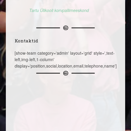
Tartu Ülikooli korvpallimeeskond
Kontaktid
[show-team category='admin' layout='grid' style=',text-
left,img-left,1-column'
display='position,social,location,email,telephone,name']