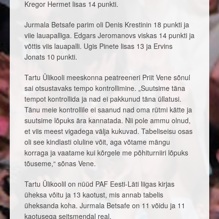
Kregor Hermet lisas 14 punkti.
Jurmala Betsafe parim oli Denis Krestinin 18 punkti ja
viie lauapalliga. Edgars Jeromanovs viskas 14 punkti ja
võttis viis lauapalli. Ugis Pinete lisas 13 ja Ervins
Jonats 10 punkti.
Tartu Ülikooli meeskonna peatreeneri Priit Vene sõnul
sai otsustavaks tempo kontrollimine. „Suutsime täna
tempot kontrollida ja nad ei pakkunud täna üllatusi.
Tänu meie kontrollile ei saanud nad oma rütmi kätte ja
suutsime lõpuks ära kannatada. Nii pole ammu olnud,
et viis meest vigadega välja kukuvad. Tabeliseisu osas
oli see kindlasti oluline võit, aga võtame mängu
korraga ja vaatame kui kõrgele me põhiturniiri lõpuks
tõuseme,“ sõnas Vene.
Tartu Ülikoolil on nüüd PAF Eesti-Läti liigas kirjas
üheksa võitu ja 13 kaotust, mis annab tabelis
üheksanda koha. Jurmala Betsafe on 11 võidu ja 11
kaotusega seitsmendal real.