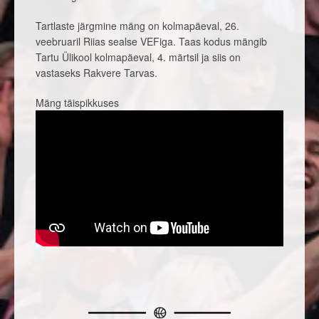
Tartlaste järgmine mäng on kolmapäeval, 26.
veebruaril Riias sealse VEFiga. Taas kodus mängib
Tartu Ülikool kolmapäeval, 4. märtsil ja siis on
vastaseks Rakvere Tarvas.
Mäng täispikkuses