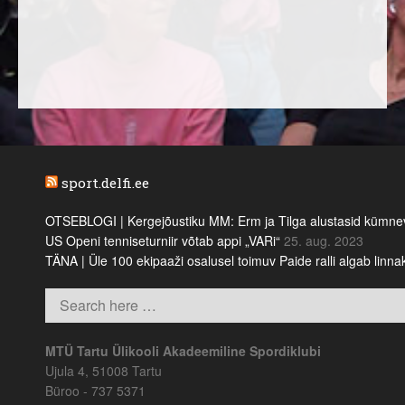
sport.delfi.ee
OTSEBLOGI | Kergejõustiku MM: Erm ja Tilga alustasid kümnevõi
US Openi tenniseturniir võtab appi „VARi“
25. aug. 2023
TÄNA | Üle 100 ekipaaži osalusel toimuv Paide ralli algab linn
MTÜ Tartu Ülikooli Akadeemiline Spordiklubi
Ujula 4, 51008 Tartu
Büroo - 737 5371