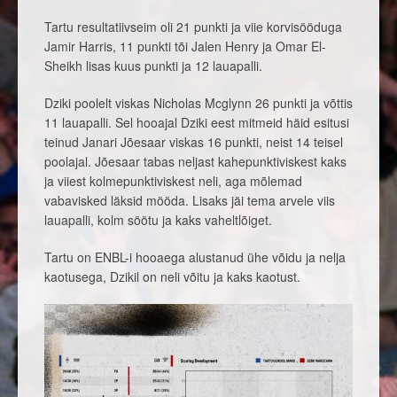
Tartu resultatiivseim oli 21 punkti ja viie korvisööduga
Jamir Harris, 11 punkti tõi Jalen Henry ja Omar El-
Sheikh lisas kuus punkti ja 12 lauapalli.
Dziki poolelt viskas Nicholas Mcglynn 26 punkti ja võttis
11 lauapalli. Sel hooajal Dziki eest mitmeid häid esitusi
teinud Janari Jõesaar viskas 16 punkti, neist 14 teisel
poolajal. Jõesaar tabas neljast kahepunktiviskest kaks
ja viiest kolmepunktiviskest neli, aga mõlemad
vabavisked läksid mööda. Lisaks jäi tema arvele viis
lauapalli, kolm söötu ja kaks vaheltlõiget.
Tartu on ENBL-i hooaega alustanud ühe võidu ja nelja
kaotusega, Dzikil on neli võitu ja kaks kaotust.