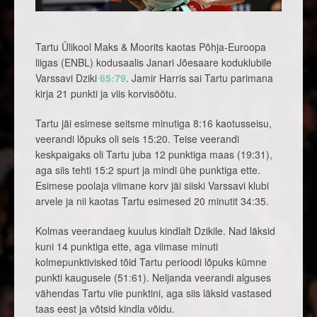
Tartu Ülikool Maks & Moorits kaotas Põhja-Euroopa
liigas (ENBL) kodusaalis Janari Jõesaare koduklubile
Varssavi Dziki
65:79
. Jamir Harris sai Tartu parimana
kirja 21 punkti ja viis korvisöötu.
Tartu jäi esimese seitsme minutiga 8:16 kaotusseisu,
veerandi lõpuks oli seis 15:20. Teise veerandi
keskpaigaks oli Tartu juba 12 punktiga maas (19:31),
aga siis tehti 15:2 spurt ja mindi ühe punktiga ette.
Esimese poolaja viimane korv jäi siiski Varssavi klubi
arvele ja nii kaotas Tartu esimesed 20 minutit 34:35.
Kolmas veerandaeg kuulus kindlalt Dzikile. Nad läksid
kuni 14 punktiga ette, aga viimase minuti
kolmepunktivisked tõid Tartu perioodi lõpuks kümne
punkti kaugusele (51:61). Neljanda veerandi alguses
vähendas Tartu viie punktini, aga siis läksid vastased
taas eest ja võtsid kindla võidu.