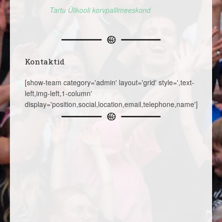
Tartu Ülikooli korvpallimeeskond
Kontaktid
[show-team category='admin' layout='grid' style=',text-
left,img-left,1-column'
display='position,social,location,email,telephone,name']