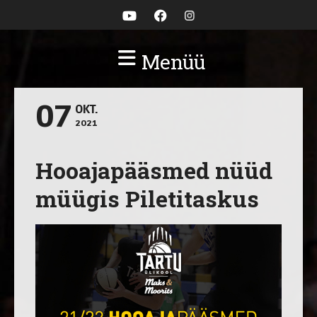
Menüü
07
OKT.
2021
Hooajapääsmed nüüd
müügis Piletitaskus