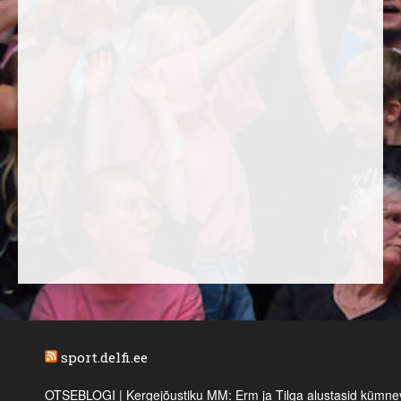
sport.delfi.ee
OTSEBLOGI | Kergejõustiku MM: Erm ja Tilga alustasid kümnevõi