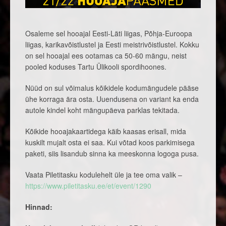
Osaleme sel hooajal Eesti-Läti liigas, Põhja-Euroopa
liigas, karikavõistlustel ja Eesti meistrivõistlustel. Kokku
on sel hooajal ees ootamas ca 50-60 mängu, neist
pooled koduses Tartu Ülikooli spordihoones.
Nüüd on sul võimalus kõikidele kodumängudele pääse
ühe korraga ära osta. Uuendusena on variant ka enda
autole kindel koht mängupäeva parklas tekitada.
Kõikide hooajakaartidega käib kaasas erisall, mida
kuskilt mujalt osta ei saa. Kui võtad koos parkimisega
paketi, siis lisandub sinna ka meeskonna logoga pusa.
Vaata Piletitasku kodulehelt üle ja tee oma valik –
https://www.piletitasku.ee/et/event/1290
Hinnad: