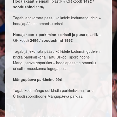
Hooajakaart + erisall
(plastik + QR kood)
149€ /
soodushind 119€
Tagab järjekorrata pääsu kõikidele kodumängudele +
hooajapääsme omaniku erisall
Hooajakaart + parkimine + erisall ja pusa
(plastik +
QR kood)
249€ / soodushind 199€
Tagab järjekorrata pääsu kõikidele kodumängudele +
kindla parkimiskoha Tartu Ülikooli spordihoone
Mängupäeva eriparklas + hooajapääsme omaniku
erisall + meeskonna logoga pusa
Mängupäeva parkimine 99€
Tagab kodumängu eel kindla parkimiskoha Tartu
Ülikooli spordihoone Mängupäeva parklas.