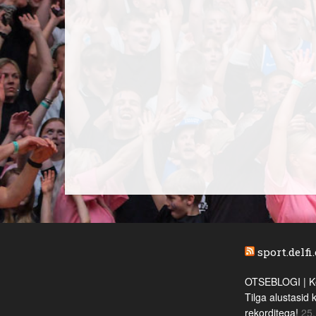
sport.delfi
OTSEBLOGI | Ke
Tilga alustasid 
rekorditega!
25.