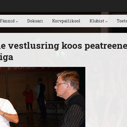
Fännid
Doksari
Korvpallikool
Klubist
Toet
e vestlusring koos peatreene
higa