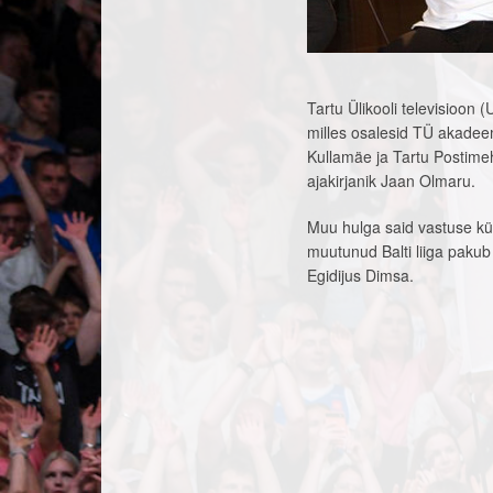
Tartu Ülikooli televisioon
milles osalesid TÜ akadeem
Kullamäe ja Tartu Postime
ajakirjanik Jaan Olmaru.
Muu hulga said vastuse kü
muutunud Balti liiga pakub 
Egidijus Dimsa.