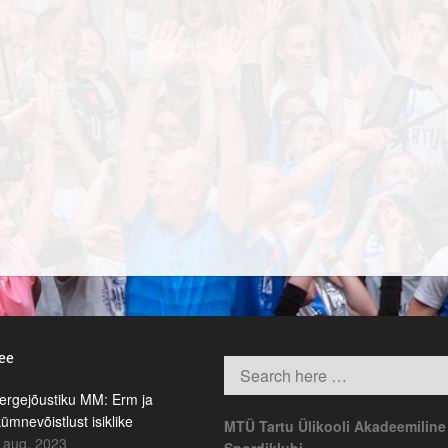
.ee
rgejõustiku MM: Erm ja
kümnevõistlust isiklike
MTÜ Tartu Ülikooli Akadeemiline
 aug. 2023
Spordiklubi