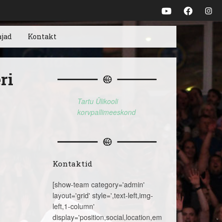
ajad
Kontakt
ri
Tartu Ülikooli
korvpallimeeskond
Kontaktid
[show-team category='admin'
layout='grid' style=',text-left,img-
left,1-column'
display='position,social,location,email,telephone,name