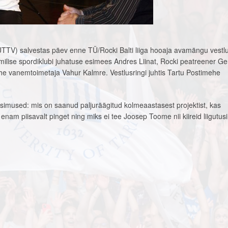
 (UTTV) salvestas päev enne TÜ/Rocki Balti liiga hooaja avamängu vestlu
ilise spordiklubi juhatuse esimees Andres Liinat, Rocki peatreener Ge
he vanemtoimetaja Vahur Kalmre. Vestlusringi juhtis Tartu Postimehe
simused: mis on saanud paljuräägitud kolmeaastasest projektist, kas
enam piisavalt pinget ning miks ei tee Joosep Toome nii kiireid liigutus