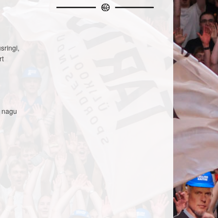
sringi,
rt
i nagu