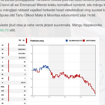
LÜ korvi all sai Emmanuel Wembi kokku korralikud numbrid, siis mängu 
u mängijad näitasid vajalikel hetkedel head viskekindlust ning suutsid k
lõpuks olid Tartu Ülikool Maks & Mooritsa edunumbrid juba 74:66.
evlaste jõud otsa ja vahe venis järjest suuremaks. Mängu lõppskooriks
00:73
võit.