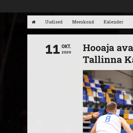
Uudised
Meeskond
Kalender
Hooaja ava
11
OKT.
2020
Tallinna K