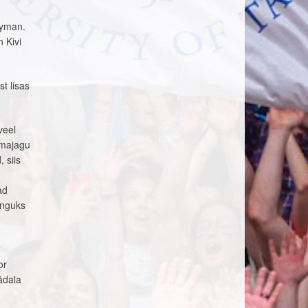
ayman.
 Kivi
t lisas
veel
omajagu
, siis
ad
änguks
or
ädala