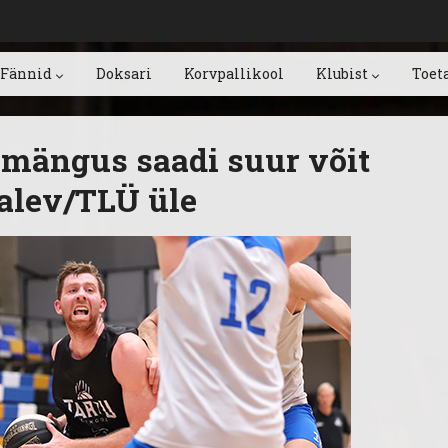
Fännid
Doksari
Korvpallikool
Klubist
Toet
mängus saadi suur võit
alev/TLÜ üle