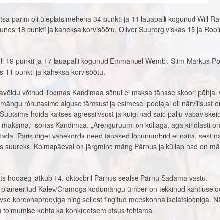
tsa parim oli üleplatsimehena 34 punkti ja 11 lauapalli kogunud Will R
nes 18 punkti ja kaheksa korvisöötu. Oliver Suurorg viskas 15 ja Robin
oli 19 punkti ja 17 lauapalli kogunud Emmanuel Wembi. Siim-Markus Pos
 11 punkti ja kaheksa korvisöötu.
gavõidu võtnud Toomas Kandimaa sõnul ei maksa tänase skoori põhjal 
e mängu rõhutasime alguse tähtsust ja esimesel poolajal oli närvilisust 
. Suutsime hoida kaitses agressiivsust ja kuigi nad said palju vabaviskeid
gi maksma,“ sõnas Kandimaa. „Arenguruumi on küllaga, aga kindlasti on
ada. Päris õiget vahekorda need tänased lõpunumbrid ei näita, sest n
ks suureks. Kolmapäeval on järgmine mäng Pärnus ja küllap nad on m
its hooaeg jätkub 14. oktoobril Pärnus sealse Pärnu Sadama vastu.
e planeeritud Kalev/Cramoga kodumängu ümber on tekkinud kahtluselo
vse koroonaprooviga ning sellest tingitud meeskonna isolatsiooniga. N
u toimumise kohta ka konkreetsem otsus tehtama.