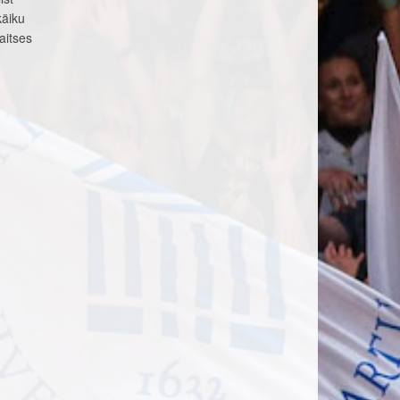
käiku
aitses