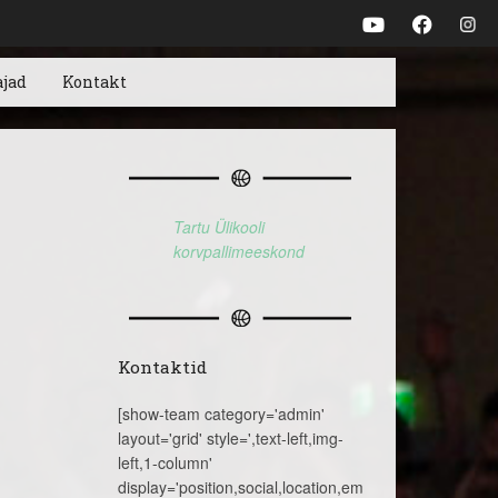
ajad
Kontakt
Tartu Ülikooli
korvpallimeeskond
Kontaktid
[show-team category='admin'
layout='grid' style=',text-left,img-
left,1-column'
display='position,social,location,email,telephone,name