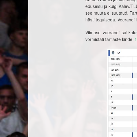
eduseisu ja kuigi Kalev/T
see muuta ei suutnud. Tart
hästi tegutseda. Veerandi 
Viimasel veerandil sai kal
vormistati tartlaste kindel
1