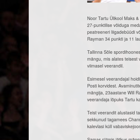
Noor Tartu Ülikool Maks & M
27-punktilise võiduga med
peatreeneri liigadebüüdi võ
Rayman 34 punkti ja 11 lau
Tallinna Sõle spordihoone
mängu, mis alates teisest v
viimasel veerandil.
Esimesel veerandajal hoi
Posti korvidest. Avaminut
mängija, 23aastane Will Ra
veerandaja lõpuks Tartu k
Teist veerandit alustasid t
sekkunud tagamees Channel
kalevlasi küll vabaviskejoo
Samas rütmis jätkus mäng k