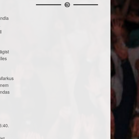
indla
a
l
ägist
lles
-Markus
vanem
endas
5:40.
ist