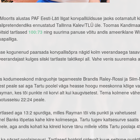
oorits alustas PAF Eesti-Läti liigat korvpalliüldsuse jaoks ootamatult k
alipretendendiks ennustatud Tallinna Kalev/TLÜ üle. Toomas Kandima
itsid tartlased
100:73
ning suurima panuse võitu andis ameeriklane Wil
apalliga.
sse kogunenud paarsada korvpallisõpra nägid kolm veerandaega tasav
eerandajast kulges siiski tartlaste taktikepi all. Vahe venis suuremaks a
dis kodumeeskond mänguohje tagameeste Brandis Raley-Rossi ja Siim
itest peale sai aga Tartu poolel väga heasse hoogu meeskonna kõige 
yman, kes tõi punkte nii korvi alt kui kaugvisetest. Tema kolmene väh
aotusseisu 22:24 peale.
artlased aga 13:2 spurdiga, milles Rayman tõi viis punkti ja vahetusest
 Banks lõpetas kahe kiire kolmesega. Tartu tugev kaitsesurve saatis
nele, aga andis kohati ka kiireid korve tänu millele võitis Tartu poolaja 4
a pärast poolajapausi. Tartlased hoidsid pidevalt kuue-seitsme punktil