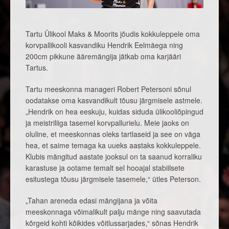
Tartu Ülikool Maks & Moorits jõudis kokkuleppele oma
korvpallikooli kasvandiku Hendrik Eelmäega ning
200cm pikkune ääremängija jätkab oma karjääri
Tartus.
Tartu meeskonna manageri Robert Petersoni sõnul
oodatakse oma kasvandikult tõusu järgmisele astmele.
„Hendrik on hea eeskuju, kuidas siduda ülikooliõpingud
ja meistriliiga tasemel korvpallurielu. Meie jaoks on
oluline, et meeskonnas oleks tartlaseid ja see on väga
hea, et saime temaga ka uueks aastaks kokkuleppele.
Klubis mängitud aastate jooksul on ta saanud korraliku
karastuse ja ootame temalt sel hooajal stabiilsete
esitustega tõusu järgmisele tasemele,“ ütles Peterson.
„Tahan areneda edasi mängijana ja võita
meeskonnaga võimalikult palju mänge ning saavutada
kõrgeid kohti kõikides võitlussarjades,“ sõnas Hendrik