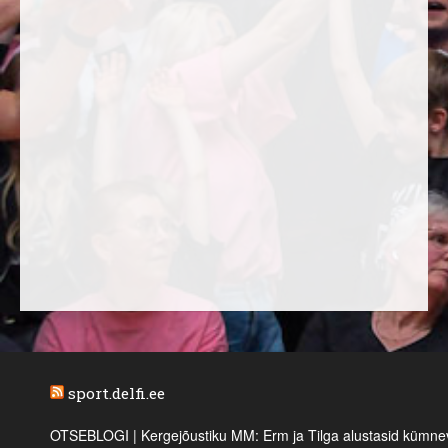
sport.delfi.ee
OTSEBLOGI | Kergejõustiku MM: Erm ja Tilga alustasid kümnevõi