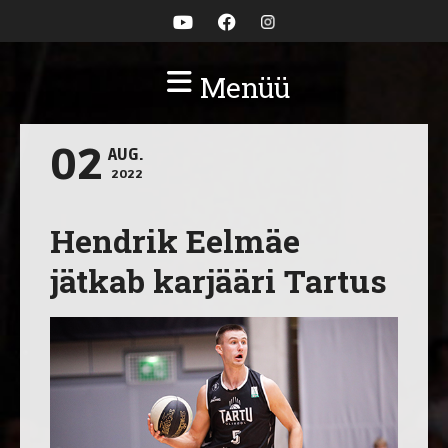
Menüü
02
AUG.
2022
Hendrik Eelmäe
jätkab karjääri Tartus