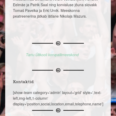
Eelmäe ja Patrik Saal ning korvialuse jõuna slovakk
Tomaš Pavelka ja Erki Urvik. Meeskonna
peatreenerina jätkab lätlane Nikolajs Mazurs.
Tartu Ülikooli korvpallimeeskond
Kontaktid
[show-team category='admin' layout='grid' style=',text-
left,img-left,1-column'
display='position,social,location,email,telephone,name']