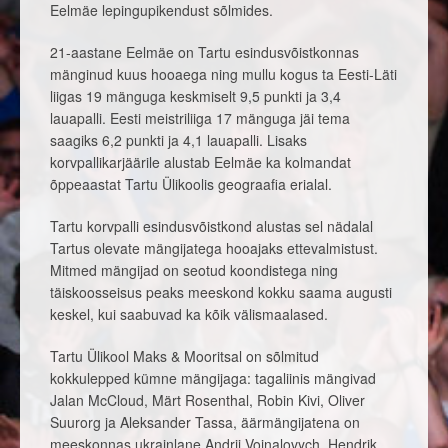
Eelmäe lepingupikendust sõlmides.
21-aastane Eelmäe on Tartu esindusvõistkonnas
mänginud kuus hooaega ning mullu kogus ta Eesti-Läti
liigas 19 mänguga keskmiselt 9,5 punkti ja 3,4
lauapalli. Eesti meistriliiga 17 mänguga jäi tema
saagiks 6,2 punkti ja 4,1 lauapalli. Lisaks
korvpallikarjäärile alustab Eelmäe ka kolmandat
õppeaastat Tartu Ülikoolis geograafia erialal.
Tartu korvpalli esindusvõistkond alustas sel nädalal
Tartus olevate mängijatega hooajaks ettevalmistust.
Mitmed mängijad on seotud koondistega ning
täiskoosseisus peaks meeskond kokku saama augusti
keskel, kui saabuvad ka kõik välismaalased.
Tartu Ülikool Maks & Mooritsal on sõlmitud
kokkulepped kümne mängijaga: tagaliinis mängivad
Jalan McCloud, Märt Rosenthal, Robin Kivi, Oliver
Suurorg ja Aleksander Tassa, äärmängijatena on
meeskonnas ukrainlane Andrii Voinalovych, Hendrik