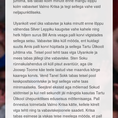
juhtima, siis tabab kolm minutit enne mängu lõppu
kolm vabaviset Valmo Kriisa ja tegi sellega vahe vaid
neljapunktiliseks.
Ulyankolt veel üks vabavise ja kaks minutit enne lõppu
vähendas Silver Leppiku kaugvise vahe kahele ning
hetk hiljem surus Bill Amis veaga palli korvi viigistades
sellega seisu. Vabavise läks küll mööda, ent kuidagi
suutis Amis palli korvi hüpitada ja sellega Tartu Ülikooli
juhtima viia. Teisel pool tehti taas viga Ulyankole ja
mees tabas jällegi ühe vabaviske. Sten Soku
rünnakulahendus oli küll pisut avantüür, aga üle
Joosep Toome käe teele lastud vise maandus kõrge
kaarega korvis. Vend Tanel Sokk tabas teisel pool
keskpositsiooniviske ja tegi sellega vahe taas
minimaalseks. Seejärel eksisid aga mõlemad Sokud
söötmisel ja kui neli sekundit jäi mängida kasutas Tartu
Ülikool ühepunktilises eduseisus mõtlemisaega. Pall
õnnestus toimetada Valmo Kriisa kätte, kellele kiirelt
viga tehti ning ta vabaviskejoonele saadeti. Kriisa
tabas esimese ja viskas teise meelega mööda, et pall