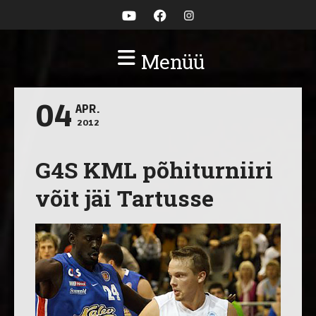
Menüü
04
APR.
2012
G4S KML põhiturniiri
võit jäi Tartusse