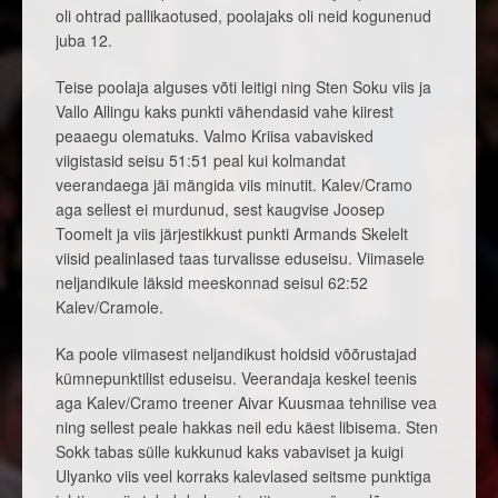
oli ohtrad pallikaotused, poolajaks oli neid kogunenud
juba 12.
Teise poolaja alguses võti leitigi ning Sten Soku viis ja
Vallo Allingu kaks punkti vähendasid vahe kiirest
peaaegu olematuks. Valmo Kriisa vabavisked
viigistasid seisu 51:51 peal kui kolmandat
veerandaega jäi mängida viis minutit. Kalev/Cramo
aga sellest ei murdunud, sest kaugvise Joosep
Toomelt ja viis järjestikkust punkti Armands Skelelt
viisid pealinlased taas turvalisse eduseisu. Viimasele
neljandikule läksid meeskonnad seisul 62:52
Kalev/Cramole.
Ka poole viimasest neljandikust hoidsid võõrustajad
kümnepunktilist eduseisu. Veerandaja keskel teenis
aga Kalev/Cramo treener Aivar Kuusmaa tehnilise vea
ning sellest peale hakkas neil edu käest libisema. Sten
Sokk tabas sülle kukkunud kaks vabaviset ja kuigi
Ulyanko viis veel korraks kalevlased seitsme punktiga