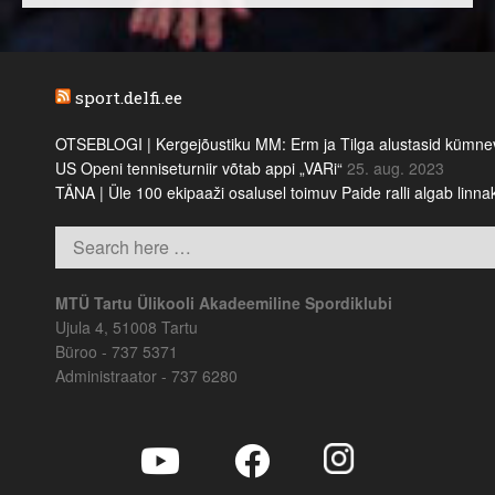
sport.delfi.ee
OTSEBLOGI | Kergejõustiku MM: Erm ja Tilga alustasid kümnevõi
US Openi tenniseturniir võtab appi „VARi“
25. aug. 2023
TÄNA | Üle 100 ekipaaži osalusel toimuv Paide ralli algab linn
MTÜ Tartu Ülikooli Akadeemiline Spordiklubi
Ujula 4, 51008 Tartu
Büroo - 737 5371
Administraator - 737 6280