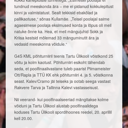
tundnud meeskonda ära – me ei pidanud kokkulepitust
kinni ja valmistatust. Sealt tekkisid ebakõlad ja
pallikaotuse,“ sõnas Kullamäe. „Teisel poolajal saime
agaesimese poolaja eksimused korda ja lõpus oli meil
natuke õnne ka. Hea, et meil mängujuhid Sokk ja
Kriisa kestsid mõlemad 33 mänguminutit ära ja
vedasid meeskonna võidule.“
G4S KML põhiturniiril teenis Tartu Ülikooli võistkond 25
võitu ja kolm kaotust. Põhiturniiri esikoht tähendab
seda, et poolfinaalivastane tuleb paarist Piimameister
Ott/Rapla ja TTÜ KK ehk põhiturniiri 4. ja 5. võistkonna
seast. Kalev/Cramo jäi teiseks ja ootab seega vastast
Rakvere Tarva ja Tallinna Kalevi vastasseisust.
Nii veerand- kui poolfinaalseeriad mängitakse kolme
võiduni ja Tartu Ülikool alustab poolfinaalidega
koduses Tartu Ülikooli spordihoones reedel, 20. aprillil
kell 20.00.