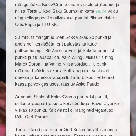
mängu jääks. Kalev/Cramo enam viskele ei jõudnud ja
nii sai Tartu Ülikool Saku Suurhallist kätte
76:74
võidu
ning sellega poolfinaalivastase paarist Piimameister
Otto/Rapla ja TTÜ KK.
33 minutit mänginud Sten Sokk viskas 20 punkti ja
andis neli korvisöötu, ent patustas ka kuue
pallikaotusega. Bill Amise arvele jäi kaksikduubel 14
punkti ja 10 lauapalliga. Vallo Allingu viskas 11 ning
Marek Doronin ja Valmo Kriisa võrdselt 10 punkti,
mõlemad võtsid ka korralikult lauapalle: vastavalt
üheksa ja kaheksa lauapalli. Tartu Ülikoolil ei teinud
kaasa põlvevigastusest taastuv Asko Paade.
Armands Skele oli Kalev/Cramo parim 14 punkti,
seitsme lauapalli ja kuue korvisööduga. Pavel Ulyanko
viskas 10 punkti. Kalevlastel ei mänginud vigastuse
tõttu Gert Dorbek.
Tartu Ülikooli peatreener Gert Kullamäe võttis mängu
kokku kahepidiste tunnetega. „Esimesel poolajal ei