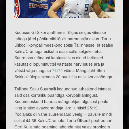
Koduses G4S korvpalli meistriliigas selgus viimase
mängu järel põhiturniiri lõplik paremusjärjestus. Tartu
Ülikooli korvpallimeeskond sõitis Tallinnasse, et sealse
Kalev/Cramoga esikoha osas sotid selgeks teha.
Suure osa mängust kaotusseisus olnud tartlased
kasutasid lõpuminutitel vastaste närvilisuse ära ja
võtsid väga magusa
76:74
võidu. Mängujuht Sten
Sokk oli üleplatsimees 20 punkti ja nelja korvisööduga.
Tallinna Saku Suurhalli kogunenud tuhatkond inimest
said osa korraliku puändiga korvpallilahingust.
Kodumeeskond haaras mänguohjad algusest peale
ning lahtise avaveerandaja järel juhtisid 25:19.
Poolajaks oli vahe suurendatud veelgi – pausile mindi
seisul 44:35 Kalev/Cramole. Tartu Ülikooli peatreeneri
Gert Kullamäe peamine lahendamist vajav probleem