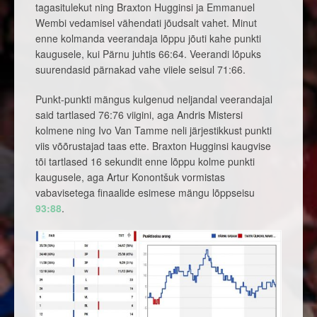
tagasitulekut ning Braxton Hugginsi ja Emmanuel
Wembi vedamisel vähendati jõudsalt vahet. Minut
enne kolmanda veerandaja lõppu jõuti kahe punkti
kaugusele, kui Pärnu juhtis 66:64. Veerandi lõpuks
suurendasid pärnakad vahe viiele seisul 71:66.
Punkt-punkti mängus kulgenud neljandal veerandajal
said tartlased 76:76 viigini, aga Andris Mistersi
kolmene ning Ivo Van Tamme neli järjestikkust punkti
viis võõrustajad taas ette. Braxton Hugginsi kaugvise
tõi tartlased 16 sekundit enne lõppu kolme punkti
kaugusele, aga Artur Konontšuk vormistas
vabavisetega finaalide esimese mängu lõppseisu
93:88
.