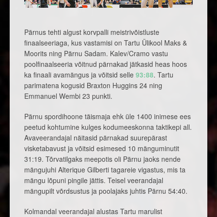
Pärnus tehti algust korvpalli meistrivõistluste
finaalseeriaga, kus vastamisi on Tartu Ülikool Maks &
Moorits ning Pärnu Sadam. Kalev/Cramo vastu
poolfinaalseeria võitnud pärnakad jätkasid heas hoos
ka finaali avamängus ja võitsid selle
93:88
. Tartu
parimatena kogusid Braxton Huggins 24 ning
Emmanuel Wembi 23 punkti.
Pärnu spordihoone täismaja ehk üle 1400 inimese ees
peetud kohtumine kulges kodumeeskonna taktikepi all.
Avaveerandajal näitasid pärnakad suurepärast
visketabavust ja võitsid esimesed 10 mänguminutit
31:19. Tõrvatilgaks meepotis oli Pärnu jaoks nende
mängujuhi Alterique Gilberti tagareie vigastus, mis ta
mängu lõpuni pingile jättis. Teisel veerandajal
mängupilt võrdsustus ja poolajaks juhtis Pärnu 54:40.
Kolmandal veerandajal alustas Tartu marulist