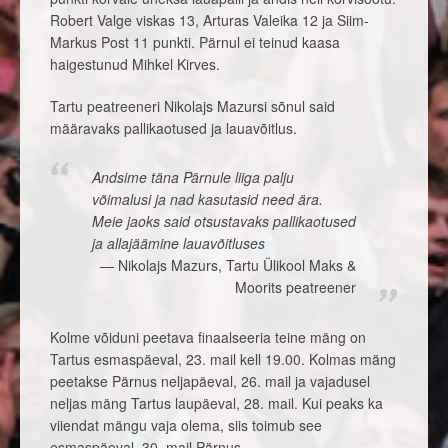
Robert Valge viskas 13, Arturas Valeika 12 ja Siim-
Markus Post 11 punkti. Pärnul ei teinud kaasa
haigestunud Mihkel Kirves.
Tartu peatreeneri Nikolajs Mazursi sõnul said
määravaks pallikaotused ja lauavõitlus.
Andsime täna Pärnule liiga palju
võimalusi ja nad kasutasid need ära.
Meie jaoks said otsustavaks pallikaotused
ja allajäämine lauavõitluses
Nikolajs Mazurs, Tartu Ülikool Maks &
Moorits peatreener
Kolme võiduni peetava finaalseeria teine mäng on
Tartus esmaspäeval, 23. mail kell 19.00. Kolmas mäng
peetakse Pärnus neljapäeval, 26. mail ja vajadusel
neljas mäng Tartus laupäeval, 28. mail. Kui peaks ka
viiendat mängu vaja olema, siis toimub see
esmaspäeval, 30. mail Pärnus.