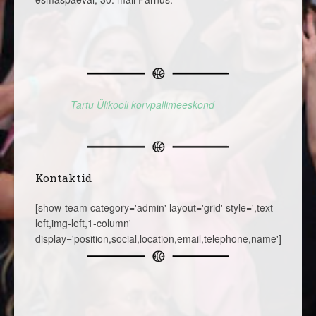
Tartu Ülikooli korvpallimeeskond
Kontaktid
[show-team category='admin' layout='grid' style=',text-
left,img-left,1-column'
display='position,social,location,email,telephone,name']