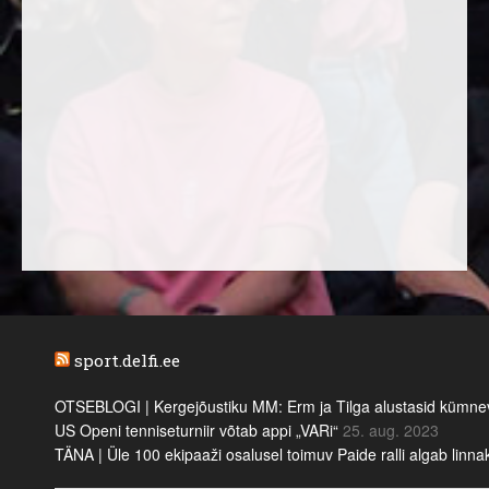
sport.delfi.ee
OTSEBLOGI | Kergejõustiku MM: Erm ja Tilga alustasid kümnevõi
US Openi tenniseturniir võtab appi „VARi“
25. aug. 2023
TÄNA | Üle 100 ekipaaži osalusel toimuv Paide ralli algab linn