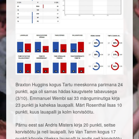
Braxton Huggins kogus Tartu meeskonna parimana 24
punkti, aga oli samas hädas kaugvisete tabavusega
(3/10). Emmanuel Wembi sai 33 mänguminutiga kirja
23 punkti ja kaheksa lauapalli. Märt Rosenthal lisas 10
punkti, kuus lauapalli ja kolm korvisöötu.
Pärnu eest sai Andris Misters kirja 20 punkti, seitse
korvisöötu ja neli lauapalli. Ivo Van Tamm kogus 17
punkti kõrvale üheksa lauapalli ja andis neli korvisöötu.