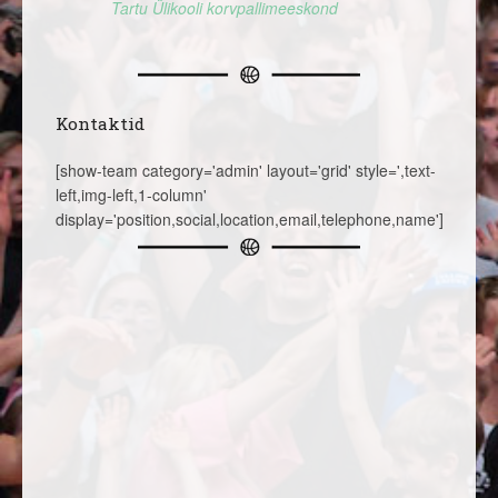
Tartu Ülikooli korvpallimeeskond
Kontaktid
[show-team category='admin' layout='grid' style=',text-
left,img-left,1-column'
display='position,social,location,email,telephone,name']