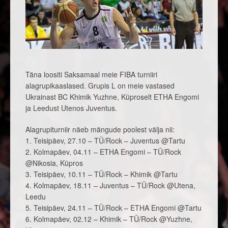
Täna loositi Saksamaal meie FIBA turniiri
alagrupikaaslased. Grupis L on meie vastased
Ukrainast BC Khimik Yuzhne, Küproselt ETHA Engomi
ja Leedust Utenos Juventus.
Alagrupiturniir näeb mängude poolest välja nii:
1. Teisipäev, 27.10 – TÜ/Rock – Juventus @Tartu
2. Kolmapäev, 04.11 – ETHA Engomi – TÜ/Rock
@Nikosia, Küpros
3. Teisipäev, 10.11 – TÜ/Rock – Khimik @Tartu
4. Kolmapäev, 18.11 – Juventus – TÜ/Rock @Utena,
Leedu
5. Teisipäev, 24.11 – TÜ/Rock – ETHA Engomi @Tartu
6. Kolmapäev, 02.12 – Khimik – TÜ/Rock @Yuzhne,