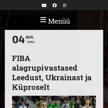
Menüü
04
AUG.
2015
FIBA
alagrupivastased
Leedust, Ukrainast ja
Küproselt