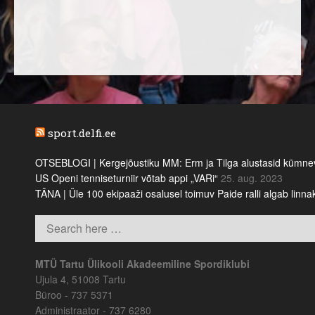
sport.delfi.ee
OTSEBLOGI | Kergejõustiku MM: Erm ja Tilga alustasid kümnevõi
US Openi tenniseturniir võtab appi „VARi“
25. aug. 2023
TÄNA | Üle 100 ekipaaži osalusel toimuv Paide ralli algab linn
MTÜ Tartu Ülikooli Akadeemiline Spordiklubi
Ujula 4, 51008 Tartu
Büroo - 737 5371
Administraator - 737 6280