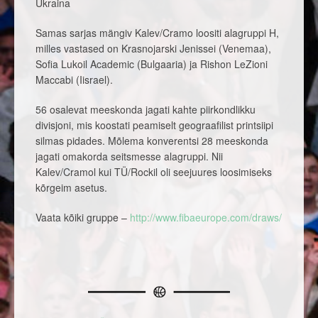
Ukraina
Samas sarjas mängiv Kalev/Cramo loositi alagruppi H,
milles vastased on Krasnojarski Jenissei (Venemaa),
Sofia Lukoil Academic (Bulgaaria) ja Rishon LeZioni
Maccabi (Iisrael).
56 osalevat meeskonda jagati kahte piirkondlikku
divisjoni, mis koostati peamiselt geograafilist printsiipi
silmas pidades. Mõlema konverentsi 28 meeskonda
jagati omakorda seitsmesse alagruppi. Nii
Kalev/Cramol kui TÜ/Rockil oli seejuures loosimiseks
kõrgeim asetus.
Vaata kõiki gruppe –
http://www.fibaeurope.com/draws/