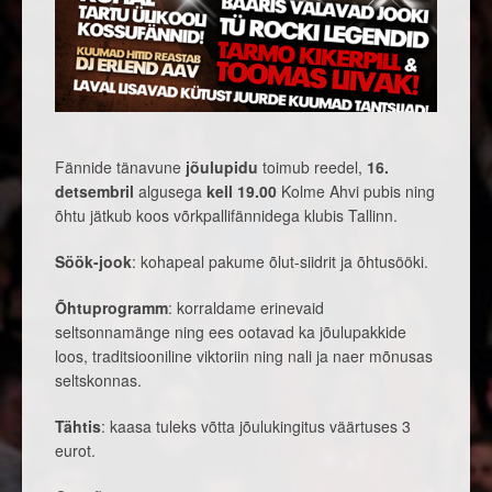
Fännide tänavune
jõulupidu
toimub reedel,
16.
detsembril
algusega
kell 19.00
Kolme Ahvi pubis ning
õhtu jätkub koos võrkpallifännidega klubis Tallinn.
Söök-jook
: kohapeal pakume õlut-siidrit ja õhtusööki.
Õhtuprogramm
: korraldame erinevaid
seltsonnamänge ning ees ootavad ka jõulupakkide
loos, traditsiooniline viktoriin ning nali ja naer mõnusas
seltskonnas.
Tähtis
: kaasa tuleks võtta jõulukingitus väärtuses 3
eurot.