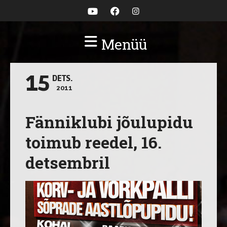
Menüü
15
DETS.
2011
Fänniklubi jõulupidu
toimub reedel, 16.
detsembril