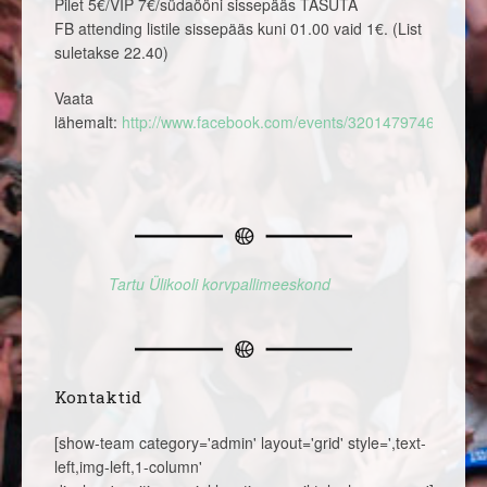
Pilet 5€/VIP 7€/südaööni sissepääs TASUTA
FB attending listile sissepääs kuni 01.00 vaid 1€. (List
suletakse 22.40)
Vaata
lähemalt:
http://www.facebook.com/events/320147974681988/
Tartu Ülikooli korvpallimeeskond
Kontaktid
[show-team category='admin' layout='grid' style=',text-
left,img-left,1-column'