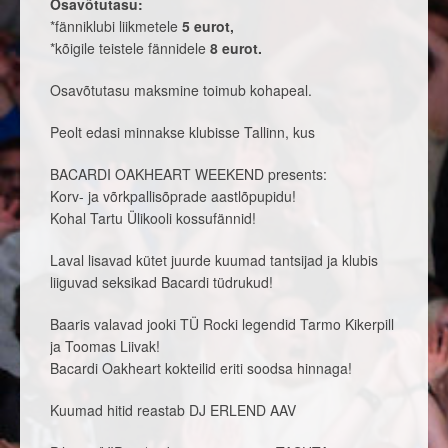
Osavõtutasu:
*fänniklubi liikmetele
5 eurot,
*kõigile teistele fännidele
8 eurot.
Osavõtutasu maksmine toimub kohapeal.
Peolt edasi minnakse klubisse Tallinn, kus
BACARDI OAKHEART WEEKEND presents:
Korv- ja võrkpallisõprade aastlõpupidu!
Kohal Tartu Ülikooli kossufännid!
Laval lisavad kütet juurde kuumad tantsijad ja klubis
liiguvad seksikad Bacardi tüdrukud!
Baaris valavad jooki TÜ Rocki legendid Tarmo Kikerpill
ja Toomas Liivak!
Bacardi Oakheart kokteilid eriti soodsa hinnaga!
Kuumad hitid reastab DJ ERLEND AAV