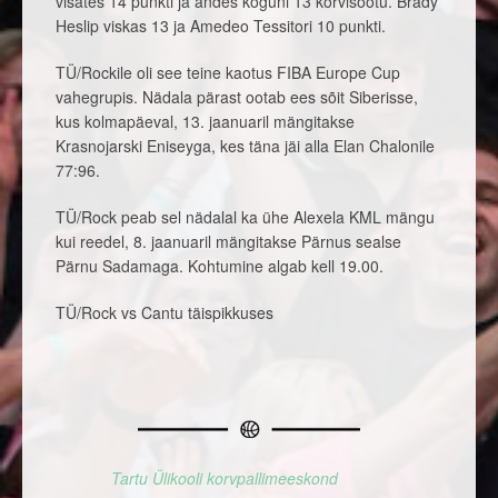
visates 14 punkti ja andes koguni 13 korvisöötu. Brady
Heslip viskas 13 ja Amedeo Tessitori 10 punkti.
TÜ/Rockile oli see teine kaotus FIBA Europe Cup
vahegrupis. Nädala pärast ootab ees sõit Siberisse,
kus kolmapäeval, 13. jaanuaril mängitakse
Krasnojarski Eniseyga, kes täna jäi alla Elan Chalonile
77:96.
TÜ/Rock peab sel nädalal ka ühe Alexela KML mängu
kui reedel, 8. jaanuaril mängitakse Pärnus sealse
Pärnu Sadamaga. Kohtumine algab kell 19.00.
TÜ/Rock vs Cantu täispikkuses
Tartu Ülikooli korvpallimeeskond