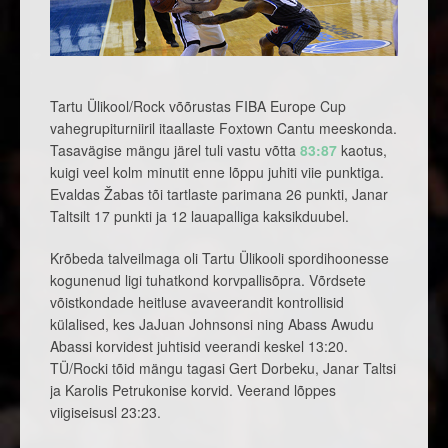
Tartu Ülikool/Rock võõrustas FIBA Europe Cup
vahegrupiturniiril itaallaste Foxtown Cantu meeskonda.
Tasavägise mängu järel tuli vastu võtta
83:87
kaotus,
kuigi veel kolm minutit enne lõppu juhiti viie punktiga.
Evaldas Žabas tõi tartlaste parimana 26 punkti, Janar
Taltsilt 17 punkti ja 12 lauapalliga kaksikduubel.
Krõbeda talveilmaga oli Tartu Ülikooli spordihoonesse
kogunenud ligi tuhatkond korvpallisõpra. Võrdsete
võistkondade heitluse avaveerandit kontrollisid
külalised, kes JaJuan Johnsonsi ning Abass Awudu
Abassi korvidest juhtisid veerandi keskel 13:20.
TÜ/Rocki tõid mängu tagasi Gert Dorbeku, Janar Taltsi
ja Karolis Petrukonise korvid. Veerand lõppes
viigiseisusl 23:23.