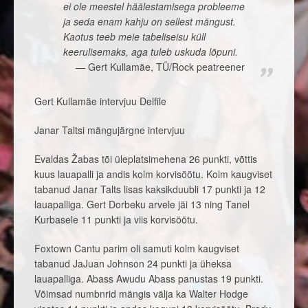
ei ole meestel häälestamisega probleeme
ja seda enam kahju on sellest mängust.
Kaotus teeb meie tabeliseisu küll
keerulisemaks, aga tuleb uskuda lõpuni.
Gert Kullamäe, TÜ/Rock peatreener
Gert Kullamäe intervjuu Delfile
Janar Taltsi mängujärgne intervjuu
Evaldas Žabas tõi üleplatsimehena 26 punkti, võttis
kuus lauapalli ja andis kolm korvisöötu. Kolm kaugviset
tabanud Janar Talts lisas kaksikduubli 17 punkti ja 12
lauapalliga. Gert Dorbeku arvele jäi 13 ning Tanel
Kurbasele 11 punkti ja viis korvisöötu.
Foxtown Cantu parim oli samuti kolm kaugviset
tabanud JaJuan Johnson 24 punkti ja üheksa
lauapalliga. Abass Awudu Abass panustas 19 punkti.
Võimsad numbnrid mängis välja ka Walter Hodge