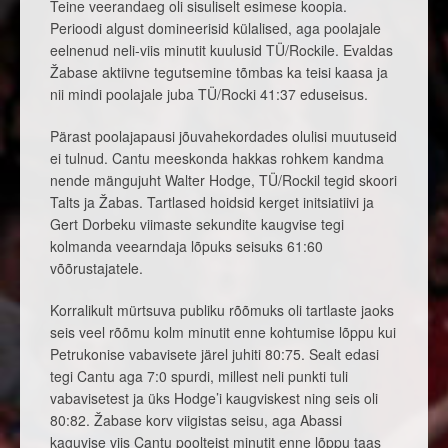
Teine veerandaeg oli sisuliselt esimese koopia.
Perioodi algust domineerisid külalised, aga poolajale
eelnenud neli-viis minutit kuulusid TÜ/Rockile. Evaldas
Žabase aktiivne tegutsemine tõmbas ka teisi kaasa ja
nii mindi poolajale juba TÜ/Rocki 41:37 eduseisus.
Pärast poolajapausi jõuvahekordades olulisi muutuseid
ei tulnud. Cantu meeskonda hakkas rohkem kandma
nende mängujuht Walter Hodge, TÜ/Rockil tegid skoori
Talts ja Žabas. Tartlased hoidsid kerget initsiatiivi ja
Gert Dorbeku viimaste sekundite kaugvise tegi
kolmanda veearndaja lõpuks seisuks 61:60
võõrustajatele.
Korralikult mürtsuva publiku rõõmuks oli tartlaste jaoks
seis veel rõõmu kolm minutit enne kohtumise lõppu kui
Petrukonise vabavisete järel juhiti 80:75. Sealt edasi
tegi Cantu aga 7:0 spurdi, millest neli punkti tuli
vabavisetest ja üks Hodge’i kaugviskest ning seis oli
80:82. Žabase korv viigistas seisu, aga Abassi
kaguvise viis Cantu poolteist minutit enne lõppu taas