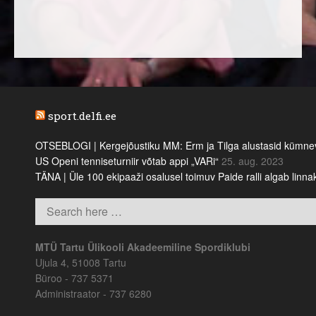
sport.delfi.ee
OTSEBLOGI | Kergejõustiku MM: Erm ja Tilga alustasid kümnevõi
US Openi tenniseturniir võtab appi „VARi“
25. aug. 2023
TÄNA | Üle 100 ekipaaži osalusel toimuv Paide ralli algab linn
MTÜ Tartu Ülikooli Akadeemiline Spordiklubi
Ujula 4, 51008 Tartu
Büroo - 737 5371
Administraator - 737 6280