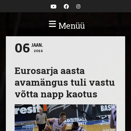
Menüü
06
JAAN.
2016
Eurosarja aasta
avamängus tuli vastu
võtta napp kaotus