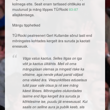
kolmega ette. Sealt enam tartlased ohtlikuks ei
muutunud ja mäng lõppes TÜ/Rocki
83:87
allajäämisega.
Mängu tipphetked
TÜ/Rocki peatreeneri Gert Kullamäe sõnul lasti end
mõningates kohtades kergelt ära suruda ja kaotati
eneseusk.
Väga valus kaotus. Selles liigas on iga
võit ja kaotus ülitähtis. Meil oli oma
mänguplaan olemas ja mingeid riske ka
võtsime, aga nende pikad panid väljast
oma visked ära. Viiepunktilises eduseisus
tulid paar vale otsus ja nii see mäng
käest libises. Mõningates olukordades
lasime end liiga kergelt ära suruda ja
kõhklesime ise, puudu jäi eneseusust. Kui
saalis on selline aura ja publik keeb, siis