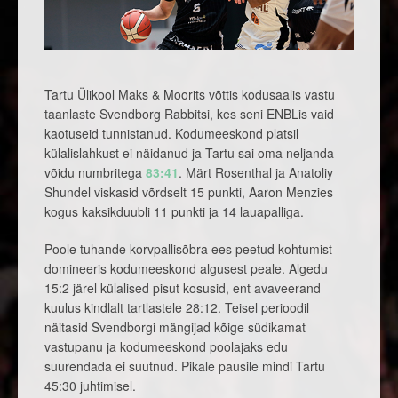
Tartu Ülikool Maks & Moorits võttis kodusaalis vastu
taanlaste Svendborg Rabbitsi, kes seni ENBLis vaid
kaotuseid tunnistanud. Kodumeeskond platsil
külalislahkust ei näidanud ja Tartu sai oma neljanda
võidu numbritega
83:41
. Märt Rosenthal ja Anatoliy
Shundel viskasid võrdselt 15 punkti, Aaron Menzies
kogus kaksikduubli 11 punkti ja 14 lauapalliga.
Poole tuhande korvpallisõbra ees peetud kohtumist
domineeris kodumeeskond algusest peale. Algedu
15:2 järel külalised pisut kosusid, ent avaveerand
kuulus kindlalt tartlastele 28:12. Teisel perioodil
näitasid Svendborgi mängijad kõige südikamat
vastupanu ja kodumeeskond poolajaks edu
suurendada ei suutnud. Pikale pausile mindi Tartu
45:30 juhtimisel.