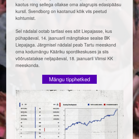
kaotus ning sellega ollakse oma alagrupis edasipääsu
kursil. Svendborg on kaotanud kõik viis peetud
kohtumist.
Sel nädalal ootab tartlasi ees sõit Liepajasse, kus
pühapäeval, 14. jaanuaril mängitakse sealse BK
Liepajaga. Järgmisel nädalal peab Tartu meeskond
oma kodumängu Kääriku spordikeskuses ja siis
võõrustatakse neljapäeval, 18. jaanuaril Viimsi KK
meeskonda.
Mängu tipphetked