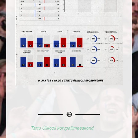
Tartu Ülikooli korvpallimeeskond