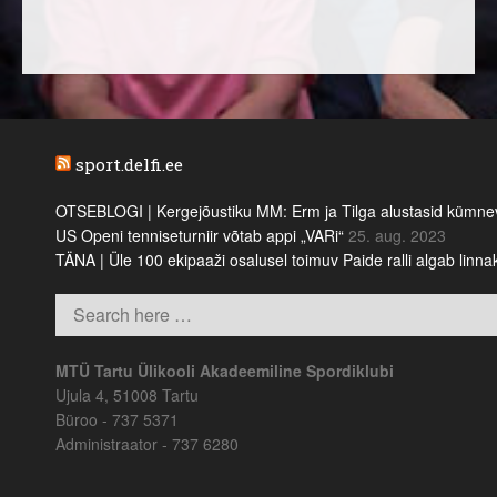
sport.delfi.ee
OTSEBLOGI | Kergejõustiku MM: Erm ja Tilga alustasid kümnevõi
US Openi tenniseturniir võtab appi „VARi“
25. aug. 2023
TÄNA | Üle 100 ekipaaži osalusel toimuv Paide ralli algab linn
MTÜ Tartu Ülikooli Akadeemiline Spordiklubi
Ujula 4, 51008 Tartu
Büroo - 737 5371
Administraator - 737 6280