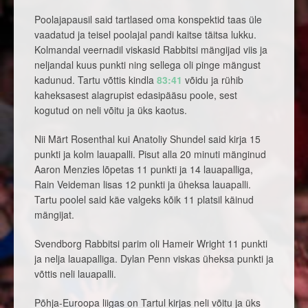
Poolajapausil said tartlased oma konspektid taas üle
vaadatud ja teisel poolajal pandi kaitse täitsa lukku.
Kolmandal veernadil viskasid Rabbitsi mängijad viis ja
neljandal kuus punkti ning sellega oli pinge mängust
kadunud. Tartu võttis kindla
83:41
võidu ja rühib
kaheksasest alagrupist edasipääsu poole, sest
kogutud on neli võitu ja üks kaotus.
Nii Märt Rosenthal kui Anatoliy Shundel said kirja 15
punkti ja kolm lauapalli. Pisut alla 20 minuti mänginud
Aaron Menzies lõpetas 11 punkti ja 14 lauapalliga,
Rain Veideman lisas 12 punkti ja üheksa lauapalli.
Tartu poolel said käe valgeks kõik 11 platsil käinud
mängijat.
Svendborg Rabbitsi parim oli Hameir Wright 11 punkti
ja nelja lauapalliga. Dylan Penn viskas üheksa punkti ja
võttis neli lauapalli.
Põhja-Euroopa liigas on Tartul kirjas neli võitu ja üks