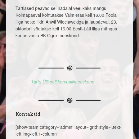
Tartlased peavad sel nädalal veel kaks mängu.
Kolmapäeval kohtutakse Valmieras kell 16.00 Poola
liiga hetke liidri Anwil Wloclawekiga ja laupäeval, 23.
oktoobril võetakse kell 16.00 Eesti-Läti liiga mängus
kodus vastu BK Ogre meeskond.
Tartu Ülikooli korvpallimeeskond
Kontaktid
[show-team category='admin' layout='grid' style=',text-
left,img-left,1-column'