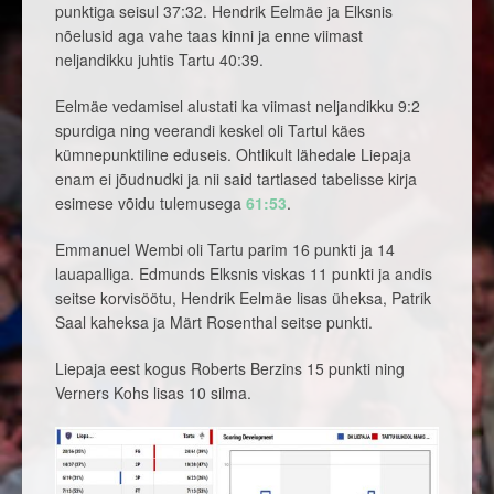
punktiga seisul 37:32. Hendrik Eelmäe ja Elksnis
nõelusid aga vahe taas kinni ja enne viimast
neljandikku juhtis Tartu 40:39.
Eelmäe vedamisel alustati ka viimast neljandikku 9:2
spurdiga ning veerandi keskel oli Tartul käes
kümnepunktiline eduseis. Ohtlikult lähedale Liepaja
enam ei jõudnudki ja nii said tartlased tabelisse kirja
esimese võidu tulemusega
61:53
.
Emmanuel Wembi oli Tartu parim 16 punkti ja 14
lauapalliga. Edmunds Elksnis viskas 11 punkti ja andis
seitse korvisöötu, Hendrik Eelmäe lisas üheksa, Patrik
Saal kaheksa ja Märt Rosenthal seitse punkti.
Liepaja eest kogus Roberts Berzins 15 punkti ning
Verners Kohs lisas 10 silma.