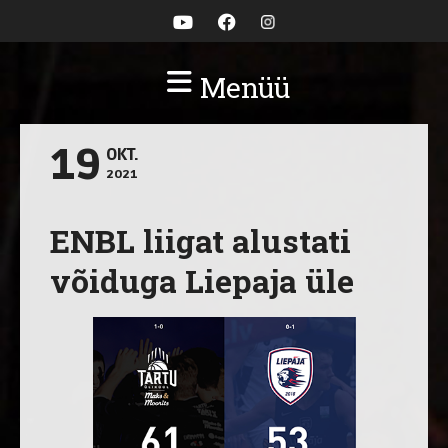
Menüü
19
OKT.
2021
ENBL liigat alustati
võiduga Liepaja üle