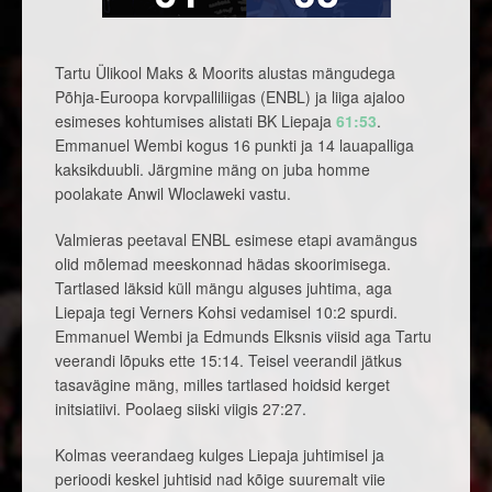
Tartu Ülikool Maks & Moorits alustas mängudega
Põhja-Euroopa korvpalliliigas (ENBL) ja liiga ajaloo
esimeses kohtumises alistati BK Liepaja
61:53
.
Emmanuel Wembi kogus 16 punkti ja 14 lauapalliga
kaksikduubli. Järgmine mäng on juba homme
poolakate Anwil Wloclaweki vastu.
Valmieras peetaval ENBL esimese etapi avamängus
olid mõlemad meeskonnad hädas skoorimisega.
Tartlased läksid küll mängu alguses juhtima, aga
Liepaja tegi Verners Kohsi vedamisel 10:2 spurdi.
Emmanuel Wembi ja Edmunds Elksnis viisid aga Tartu
veerandi lõpuks ette 15:14. Teisel veerandil jätkus
tasavägine mäng, milles tartlased hoidsid kerget
initsiatiivi. Poolaeg siiski viigis 27:27.
Kolmas veerandaeg kulges Liepaja juhtimisel ja
perioodi keskel juhtisid nad kõige suuremalt viie