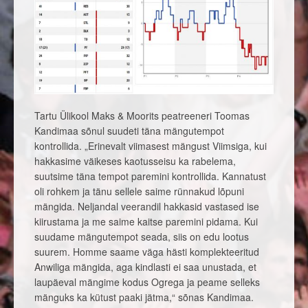
Tartu Ülikool Maks & Moorits peatreeneri Toomas
Kandimaa sõnul suudeti täna mängutempot
kontrollida. „Erinevalt viimasest mängust Viimsiga, kui
hakkasime väikeses kaotusseisu ka rabelema,
suutsime täna tempot paremini kontrollida. Kannatust
oli rohkem ja tänu sellele saime rünnakud lõpuni
mängida. Neljandal veerandil hakkasid vastased ise
kiirustama ja me saime kaitse paremini pidama. Kui
suudame mängutempot seada, siis on edu lootus
suurem. Homme saame väga hästi komplekteeritud
Anwiliga mängida, aga kindlasti ei saa unustada, et
laupäeval mängime kodus Ogrega ja peame selleks
mänguks ka kütust paaki jätma,“ sõnas Kandimaa.