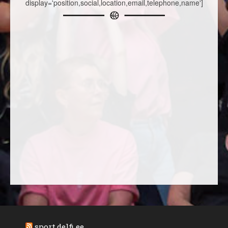
display='position,social,location,email,telephone,name']
sport.delfi.ee