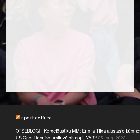
sport.delfi.ee
OTSEBLOGI | Kergejõustiku MM: Erm ja Tilga alustasid kümnevõi
US Openi tenniseturniir võtab appi „VARi“
25. aug. 2023