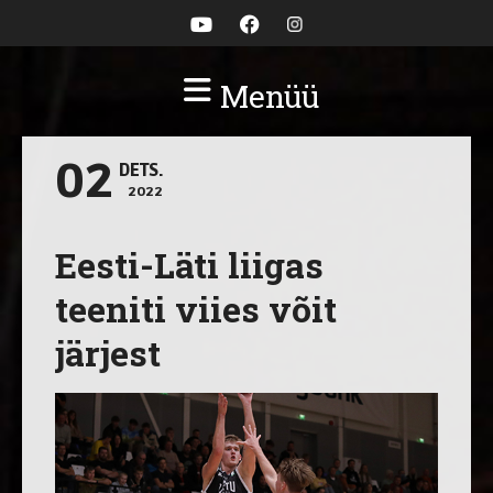
Menüü
02
DETS.
2022
Eesti-Läti liigas
teeniti viies võit
järjest