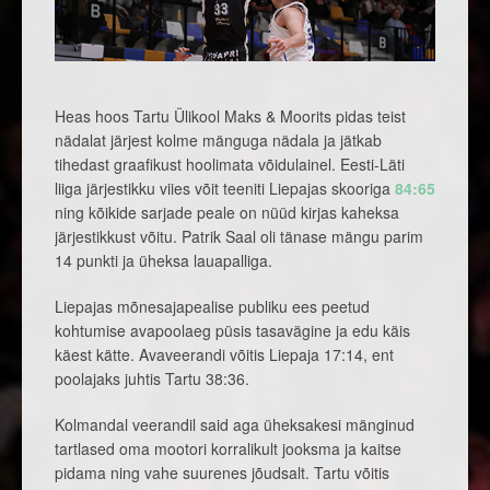
Heas hoos Tartu Ülikool Maks & Moorits pidas teist
nädalat järjest kolme mänguga nädala ja jätkab
tihedast graafikust hoolimata võidulainel. Eesti-Läti
liiga järjestikku viies võit teeniti Liepajas skooriga
84:65
ning kõikide sarjade peale on nüüd kirjas kaheksa
järjestikkust võitu. Patrik Saal oli tänase mängu parim
14 punkti ja üheksa lauapalliga.
Liepajas mõnesajapealise publiku ees peetud
kohtumise avapoolaeg püsis tasavägine ja edu käis
käest kätte. Avaveerandi võitis Liepaja 17:14, ent
poolajaks juhtis Tartu 38:36.
Kolmandal veerandil said aga üheksakesi mänginud
tartlased oma mootori korralikult jooksma ja kaitse
pidama ning vahe suurenes jõudsalt. Tartu võitis