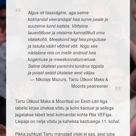
Algus oli tasavägine, aga saime
kolmandal veerandajal hea surve peale ja
suutsime korvi kaitsta. Võitsime
lauavõitluse ja otsisime kannatlikult oma
viskekohti. Meeskond tegi hea pingutuse
ja tasuks väärt võõrsil võit. Kogu see
nädalane reis on meile andnud hea
kogemuse ja meeskonnatunnetuse.
Saime üksteist paremini tundma õppida
ja poisid seisid üksteise eest väljas.
Nikolajs Mazurs, Tartu Ülikool Maks &
Moorits peatreener
Tartu Ülikool Maks & Mooritsal on Eesti-Läti liiga
tabelis kirjas üheksa võitu ja kolm kaotust ja sellega
jagatakse tabeli teist-kolmandat kohta Riia VEFiga.
Liepaja on nelja võidu ja kaheksa kaotusega 11. kohal.
Pikka puhkust Tartu mängijad siiski ei saa, sest juba