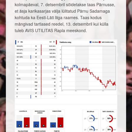
kolmapäeval, 7. detsembril sõidetakse taas Pärnusse,
et äsja karikasarjas välja lülitatud Pärnu Sadamaga
kohtuda ka Eesti-Läti liiga raames. Taas kodus
mängivad tartlased reedel, 13. detsembril kui külla
tuleb AVIS UTILITAS Rapla meeskond.