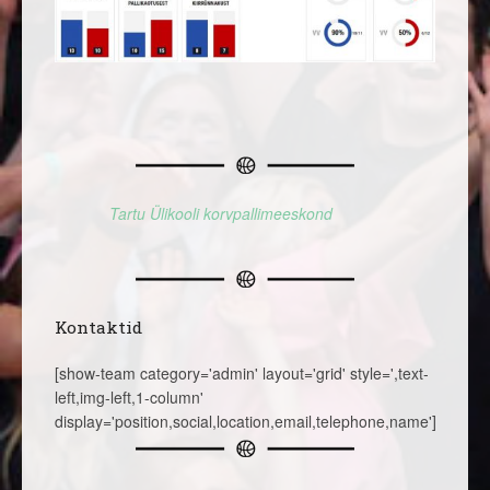
Tartu Ülikooli korvpallimeeskond
Kontaktid
[show-team category='admin' layout='grid' style=',text-
left,img-left,1-column'
display='position,social,location,email,telephone,name']