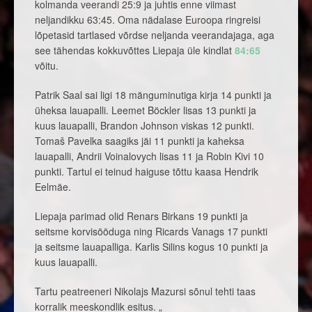
kolmanda veerandi 25:9 ja juhtis enne viimast
neljandikku 63:45. Oma nädalase Euroopa ringreisi
lõpetasid tartlased võrdse neljanda veerandajaga, aga
see tähendas kokkuvõttes Liepaja üle kindlat
84:65
võitu.
Patrik Saal sai ligi 18 mänguminutiga kirja 14 punkti ja
üheksa lauapalli. Leemet Böckler lisas 13 punkti ja
kuus lauapalli, Brandon Johnson viskas 12 punkti.
Tomaš Pavelka saagiks jäi 11 punkti ja kaheksa
lauapalli, Andrii Voinalovych lisas 11 ja Robin Kivi 10
punkti. Tartul ei teinud haiguse tõttu kaasa Hendrik
Eelmäe.
Liepaja parimad olid Renars Birkans 19 punkti ja
seitsme korvisööduga ning Ricards Vanags 17 punkti
ja seitsme lauapalliga. Karlis Silins kogus 10 punkti ja
kuus lauapalli.
Tartu peatreeneri Nikolajs Mazursi sõnul tehti taas
korralik meeskondlik esitus. „