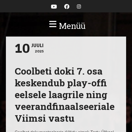
Menüü
10
JUULI
2025
Coolbeti doki 7. osa
keskendub play-offi
eelsele laagrile ning
veerandfinaalseeriale
Viimsi vastu