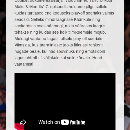
Coolbet dokumentaalsarja “Võidu nimel: Tartu Ülikool
Maks & Moorits” 7. episoodis heidame pilgu sellele,
kuidas tartlased end koduseks play-off seeriaks valmis
seadsid. Selleks mindi laagrisse Käärikule ning
seekordses osas näemegi, mida säärases laagris
tehakse ning kuidas see kõik tiimikeemiale mõjub.
Muidugi vaatame tagasi tulisele play-off seeriale
Viimsiga, kus taaralinlaste jaoks läks asi rohkem
nugade peale, kui nad soovinuks ning emotsiooni
jagus ohtralt nii väljakule kui selle kõrvale. Head
vaatamist!