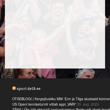
sport.delfi.ee
OTSEBLOGI | Kergejõustiku MM: Erm ja Tilga alustasid kümnevõi
US Openi tenniseturniir võtab appi „VARi“
25. aug. 2023
TÄNA | Üle 100 ekipaaži osalusel toimuv Paide ralli algab linn