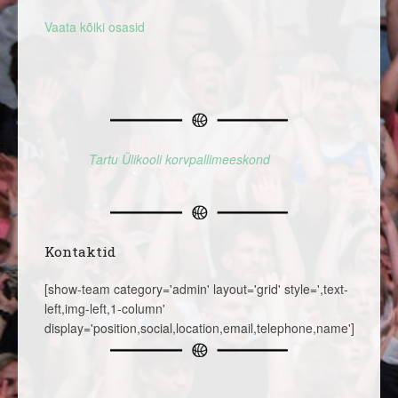
Vaata kõiki osasid
Tartu Ülikooli korvpallimeeskond
Kontaktid
[show-team category='admin' layout='grid' style=',text-
left,img-left,1-column'
display='position,social,location,email,telephone,name']