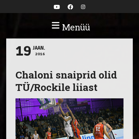
Menüü
19
JAAN.
2016
Chaloni snaiprid olid
TÜ/Rockile liiast