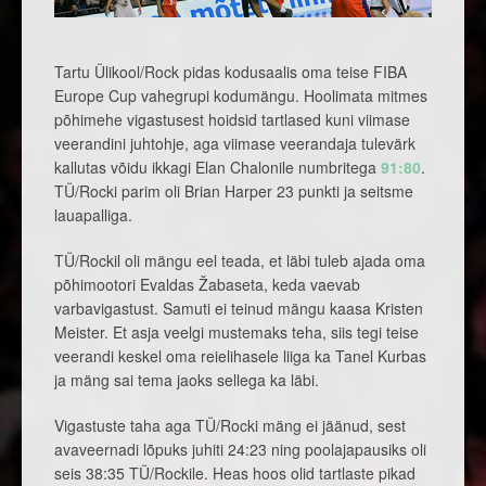
Tartu Ülikool/Rock pidas kodusaalis oma teise FIBA
Europe Cup vahegrupi kodumängu. Hoolimata mitmes
põhimehe vigastusest hoidsid tartlased kuni viimase
veerandini juhtohje, aga viimase veerandaja tulevärk
kallutas võidu ikkagi Elan Chalonile numbritega
91:80
.
TÜ/Rocki parim oli Brian Harper 23 punkti ja seitsme
lauapalliga.
TÜ/Rockil oli mängu eel teada, et läbi tuleb ajada oma
põhimootori Evaldas Žabaseta, keda vaevab
varbavigastust. Samuti ei teinud mängu kaasa Kristen
Meister. Et asja veelgi mustemaks teha, siis tegi teise
veerandi keskel oma reielihasele liiga ka Tanel Kurbas
ja mäng sai tema jaoks sellega ka läbi.
Vigastuste taha aga TÜ/Rocki mäng ei jäänud, sest
avaveernadi lõpuks juhiti 24:23 ning poolajapausiks oli
seis 38:35 TÜ/Rockile. Heas hoos olid tartlaste pikad