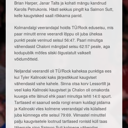
Brian Harper, Janar Talts ja kohati mängu kandnud
Karolis Petrukonis. Hästi sekkus pingilt ka Saimon Sutt,
kelle kaugvisked saali rõkkama panid.
Kolmandalgi veerandajal hoidis TÜ/Rock eduseisu, mis
paar minutit enne veerandi lõppu oli juba üheksa
punkti peale veninud seisul 56:47. Paari minutiga
vähendasid Chaloni mängijad seisu 62:57 peale, aga
kodupublik mõtles siiski õigustatult vaikselt
võidumõtteid.
Neljandal veerandil oli TÜ/Rock kaheksa punktiga ees
kui Tyler Kalinoski kaks järjestikkust kaugviset
vähendasid vahe kahele. Sinna otsa korv Lessortilt ja
veel kaks Kalinoski kaugviset ja Chalon oli omakorda
kuuega ette läinud ehk paari minutiga tehti 14:0 spurt.
Tartlased ei saanud seda rongi enam kuidagi pidama
ja Kalinoski viies kolmene veerandajal viis külalised
juba kümnega ette seisul 79:69. Viimastel minutitel
palju kaugvisetele lootnud tartlased ronisid küll taas
lähemale ning Saimon Suti kolmene vähendas