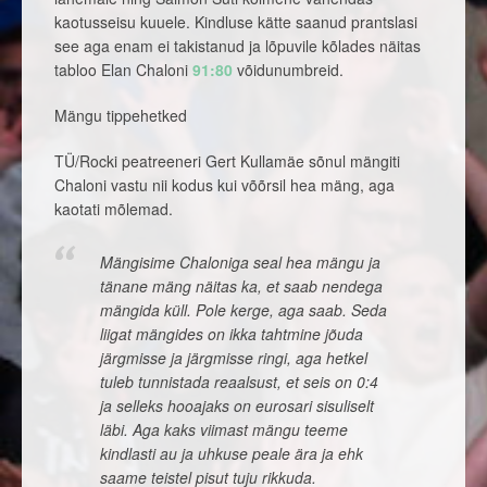
kaotusseisu kuuele. Kindluse kätte saanud prantslasi
see aga enam ei takistanud ja lõpuvile kõlades näitas
tabloo Elan Chaloni
91:80
võidunumbreid.
Mängu tippehetked
TÜ/Rocki peatreeneri Gert Kullamäe sõnul mängiti
Chaloni vastu nii kodus kui võõrsil hea mäng, aga
kaotati mõlemad.
Mängisime Chaloniga seal hea mängu ja
tänane mäng näitas ka, et saab nendega
mängida küll. Pole kerge, aga saab. Seda
liigat mängides on ikka tahtmine jõuda
järgmisse ja järgmisse ringi, aga hetkel
tuleb tunnistada reaalsust, et seis on 0:4
ja selleks hooajaks on eurosari sisuliselt
läbi. Aga kaks viimast mängu teeme
kindlasti au ja uhkuse peale ära ja ehk
saame teistel pisut tuju rikkuda.