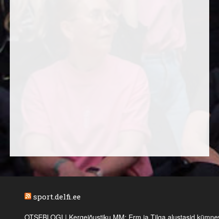
sport.delfi.ee
OTSEBLOGI | Kergejõustiku MM: Erm ja Tilga alustasid kümnevõi