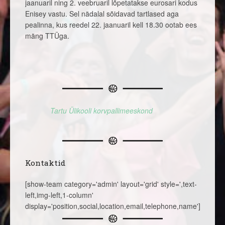
jaanuaril ning 2. veebruaril lõpetatakse eurosari kodus
Enisey vastu. Sel nädalal sõidavad tartlased aga
pealinna, kus reedel 22. jaanuaril kell 18.30 ootab ees
mäng TTÜga.
Tartu Ülikooli korvpallimeeskond
Kontaktid
[show-team category='admin' layout='grid' style=',text-
left,img-left,1-column'
display='position,social,location,email,telephone,name']