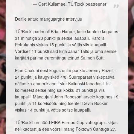
Gert Kullamäe, TÜ/Rock peatreener
Delfile antud mängujärgne intervjuu
TÜ/Rocki parim oli Brian Harper, kelle kontole kogunes
31 minutiga 23 punkti ja seitse lauapalli. Karolis
Petrukonis viskas 15 punkti ja võttis viis lauapalli.
Võrdselt 11 punkti said kirja Janar Talts ja oma senise
karjääri parima euromängu teinud Saimon Sutt.
Elan Chaloni eest kogus enim punkte Jeremy Hazell –
24 punkti ja kaugvisked 4/8. Suurepärast viskepäeva
näitas ka ameeriklane Tyler Kalinoski tabades 11st
kolmesest seitse ning sai kokku 21 punkti ja viis
lauapalli. Mängujuhi John Robesoni arvele kogunes 19
punkti ja 11 korvisöötu ning tsenter Devin Booker
viskas 14 punkti ja võttis seitse lauapalli.
TÜ/Rockil on nüüd FIBA Europe Cup vahegrupis kirjas
neli kaotust ja ees võõrsil mäng Foxtown Cantuga 27.