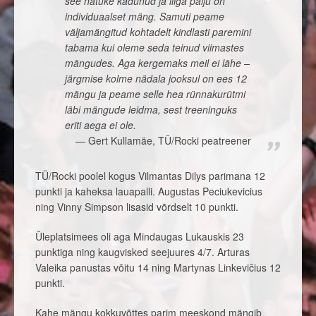
see natuke kadunud ja liiga palju on
individuaalset mäng. Samuti peame
väljamängitud kohtadelt kindlasti paremini
tabama kui oleme seda teinud viimastes
mängudes. Aga kergemaks meil ei lähe –
järgmise kolme nädala jooksul on ees 12
mängu ja peame selle hea rünnakurütmi
läbi mängude leidma, sest treeninguks
eriti aega ei ole.
Gert Kullamäe, TÜ/Rocki peatreener
TÜ/Rocki poolel kogus Vilmantas Dilys parimana 12
punkti ja kaheksa lauapalli. Augustas Peciukevicius
ning Vinny Simpson lisasid võrdselt 10 punkti.
Üleplatsimees oli aga Mindaugas Lukauskis 23
punktiga ning kaugvisked seejuures 4/7. Arturas
Valeika panustas võitu 14 ning Martynas Linkevičius 12
punkti.
Kahe mängu kokkuvõttes parim meeskond mängib