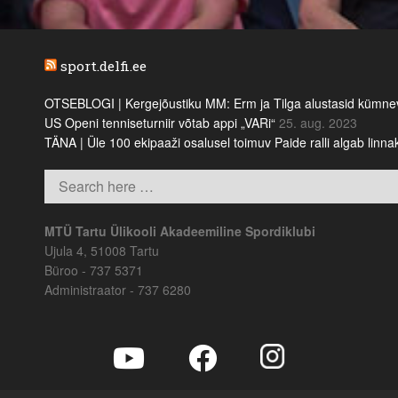
sport.delfi.ee
OTSEBLOGI | Kergejõustiku MM: Erm ja Tilga alustasid kümnevõi
US Openi tenniseturniir võtab appi „VARi“
25. aug. 2023
TÄNA | Üle 100 ekipaaži osalusel toimuv Paide ralli algab linn
MTÜ Tartu Ülikooli Akadeemiline Spordiklubi
Ujula 4, 51008 Tartu
Büroo - 737 5371
Administraator - 737 6280