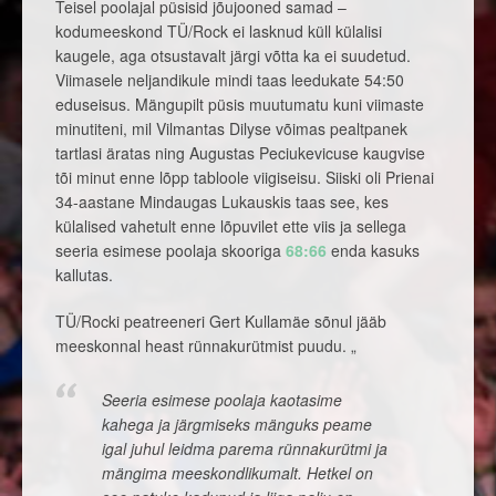
Teisel poolajal püsisid jõujooned samad –
kodumeeskond TÜ/Rock ei lasknud küll külalisi
kaugele, aga otsustavalt järgi võtta ka ei suudetud.
Viimasele neljandikule mindi taas leedukate 54:50
eduseisus. Mängupilt püsis muutumatu kuni viimaste
minutiteni, mil Vilmantas Dilyse võimas pealtpanek
tartlasi äratas ning Augustas Peciukevicuse kaugvise
tõi minut enne lõpp tabloole viigiseisu. Siiski oli Prienai
34-aastane Mindaugas Lukauskis taas see, kes
külalised vahetult enne lõpuvilet ette viis ja sellega
seeria esimese poolaja skooriga
68:66
enda kasuks
kallutas.
TÜ/Rocki peatreeneri Gert Kullamäe sõnul jääb
meeskonnal heast rünnakurütmist puudu. „
Seeria esimese poolaja kaotasime
kahega ja järgmiseks mänguks peame
igal juhul leidma parema rünnakurütmi ja
mängima meeskondlikumalt. Hetkel on