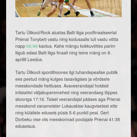
Tartu Ülikool/Rock alustas Balti liiga poolfinaalseeriat
Prienai Tonybeti vastu ning kodusaalis tuli vastu võtta
napp
66:68
kaotus. Kahe mängu kokkuvõttes parim
liigub edasi Balti liiga finaali ning teine mäng on 8.
aprillil Leedus.
Tartu Ülikooli spordihoones ligi tuhandepealise publik
ees peetud mäng kulges tasavägises ja võrdsete
meeskondade heitluses. Avaveerandajal hoidsid
initsiatiivi väljakuperemehed ning veerandaeg lõppes
skooriga 17:16. Teisel veerandajal pääses aga Prienai
meeskond vanameister Lukauskise kaugvisetest ette
ning külaliste eduseis püsis 5-6 punkti peal. Gert
Dorbeku vise viis meeskonnad poolajale Prienai 41:38
eduseisus.