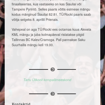
finaaliseerias, kus vastaseks on kas Šiauliai või
Tampere Pyrintö. Selles paaris võitis esimese mängu
kodus mänginud Šiauliai 82:81. TÜ/Rocki paaris saab
võitja selgeks 8. aprillil Prienais.
Vahepeal on aga TÜ/Rocki ees ootamas kuus Alexela
KML mängu ja juba kolmapäeval ristatakse piigid
Tallinnas BC Kalev/Cramoga. Pall pannakse Saku
Suurhallis mängu kell 19.00.
Tartu Ülikooli korvpallimeeskond
Kontaktid