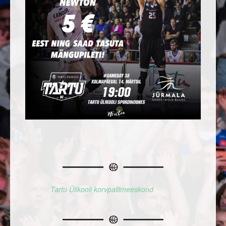
Tartu Ülikooli korvpallimeeskond