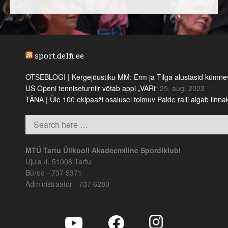
sport.delfi.ee
OTSEBLOGI | Kergejõustiku MM: Erm ja Tilga alustasid kümnevõi
US Openi tenniseturniir võtab appi „VARi“
25. aug. 2023
TÄNA | Üle 100 ekipaaži osalusel toimuv Paide ralli algab linn
MTÜ Tartu Ülikooli Akadeemiline Spordiklubi
Ujula 4, 51008 Tartu
Büroo - 737 5371
Administraator - 737 6280