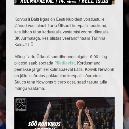
Korvpalli Balti liigas on Eesti klubidest võistlustulle
jäänud veel ainult Tartu Ülikooli korvpallimeeskond,
kes läheb täna kodusaalis vastamisi veerandfinaalis
BK Jurmalaga, kes alistas veerandfinaalis Tallinna
Kalev/TLÜ.
Mäng Tartu Ülikooli spordihoones algab 19.00 ning
pileteid saab soetada
Piletilevist
. Kordusmäng
peetakse järgmisel kolmapäeval Lätis. Kohvik Newtonil
on jälle isuäratav pakkumine korvpalli sõpradele.
Süües täna Newtonis 5 euro eest, saad tasuta tulla
mängu vaatama.