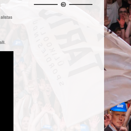
alistas
lli.