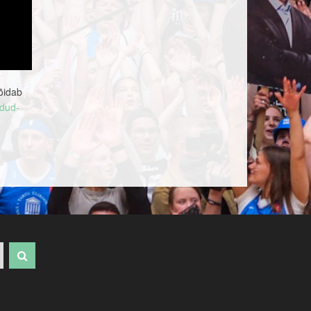
sõidab
idud-