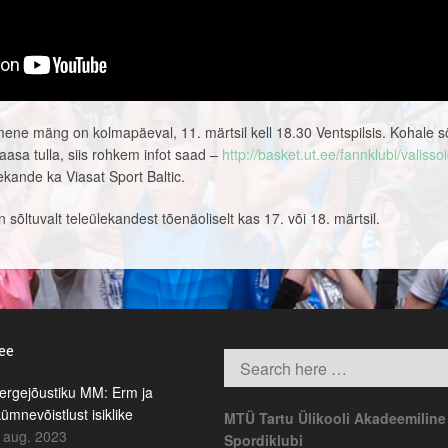
simene mäng on kolmapäeval, 11. märtsil kell 18.30 Ventspilsis. Kohale 
aasa tulla, siis rohkem infot saad –
http://basket.ut.ee/fannklubi/valisso
ekande ka Viasat Sport Baltic.
õltuvalt teleülekandest tõenäoliselt kas 17. või 18. märtsil.
.ee
rgejõustiku MM: Erm ja
kümnevõistlust isiklike
MTÜ Tartu Ülikooli Akadeemiline
 aug. 2023
Spordiklubi