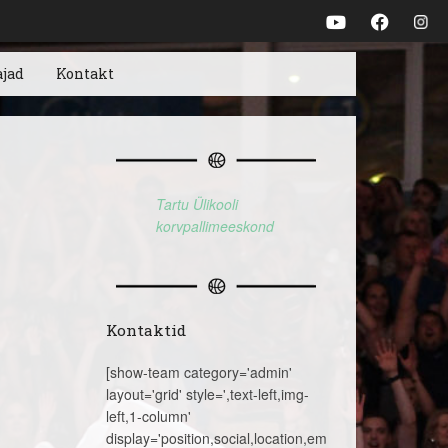
ajad
Kontakt
Tartu Ülikooli
korvpallimeeskond
Kontaktid
[show-team category='admin'
layout='grid' style=',text-left,img-
left,1-column'
display='position,social,location,email,telephone,name