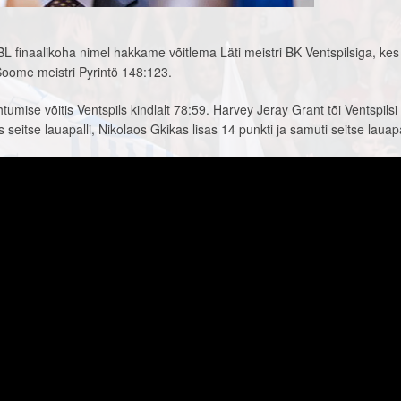
BBL finaalikoha nimel hakkame võitlema Läti meistri BK Ventspilsiga, kes 
oome meistri Pyrintö 148:123.
mise võitis Ventspils kindlalt 78:59. Harvey Jeray Grant tõi Ventspilsi
 seitse lauapalli, Nikolaos Gkikas lisas 14 punkti ja samuti seitse lauapa