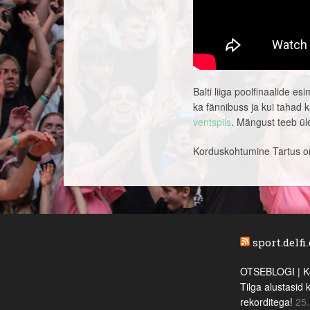
Balti liiga poolfinaalide e
ka fännibuss ja kui tahad k
ventspils
. Mängust teeb ül
Korduskohtumine Tartus on s
sport.delfi
OTSEBLOGI | Ke
Tilga alustasid 
rekorditega!
25.