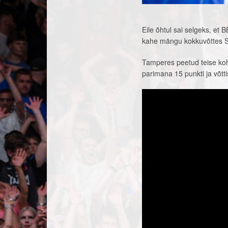
Eile õhtul sai selgeks, et 
kahe mängu kokkuvõttes S
Tamperes peetud teise kohtu
parimana 15 punkti ja võttis