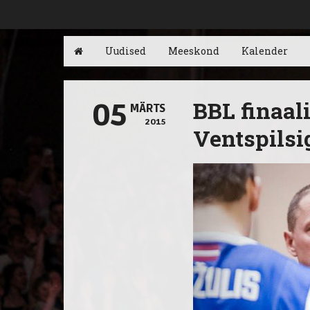
Uudised
Meeskond
Kalender
BBL finaal
05
MÄRTS
2015
Ventspilsi