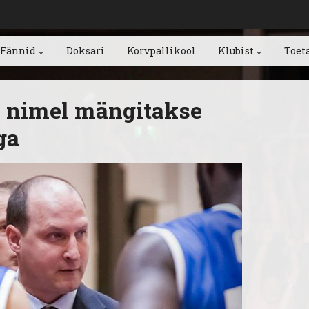
Fännid
Doksari
Korvpallikool
Klubist
Toet
i nimel mängitakse
ga