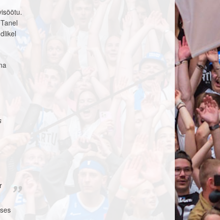
visöötu.
 Tanel
dlikel
nna
s
r
uses