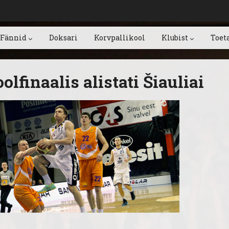
Fännid
Doksari
Korvpallikool
Klubist
Toet
lfinaalis alistati Šiauliai