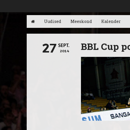
Uudised
Meeskond
Kalender
BBL Cup poo
27
SEPT.
2014