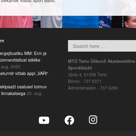
b ülekande Viasat Sport Baltic.
.ee
rgejõustiku MM: Erm ja
kümnevõistlust isiklike
MTÜ Tartu Ülikooli Akadeemiline
 aug. 2023
Spordiklubi
eturniir võtab appi „VARi“
Ujula 4, 51008 Tartu
Büroo - 737 5371
ekipaaži osalusel toimuv
Administraator - 737 6280
b linnakatsega
25. aug.