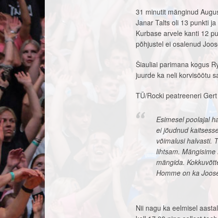
31 minutit mänginud Augusta
Janar Talts oli 13 punkti 
Kurbase arvele kanti 12 pu
põhjustel ei osalenud Joo
Šiauliai parimana kogus Ry
juurde ka neli korvisöötu s
TÜ/Rocki peatreeneri Gert 
Esimesel poolajal h
ei jõudnud kaitsesse
võimalusi halvasti. T
lihtsam. Mängisime 
mängida. Kokkuvõtte
Homme on ka Joosep
Nii nagu ka eelmisel aast