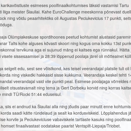
a karikavõistluste esimeses poolfinaalkohtumises läksid vastamisi Tartu
lti liiga meister Šiauliai. Kahe EuroChallenge meeskonna põnevast duell
k ning võidu peaarhitektiks oli Augustas Peciukevicius 17 punkti, sei
sööduga.
iepaja Olümpiakeskuse spordihoones peetud kohtumist alustasid paremin
anar Talts kohe alguses kõvasti skoori ning kogus oma kokku 13st punk
skonnal tervikuna aga ei sujunud mäng ei kaitses ega rünnakul. Hätta 
ui visete sissesaamisel ja 28:39 lõppenud poolaja järel oli mõtteainet kül
 selgelt edu, sest see võistkond, kes teisel veerandajal platsile tuli oli
i korda ning viskedki hakkasid sisse kukkuma. Veerandaja keskel tehti 1
kolmandal veerandajal vaid viie punkti peal. Esimese poolajaga võrreldes
liselt otsustavamalt ning tema ja Gert Dorbeku korvid ning korras kaitse
e mindi TÜ/Rocki 51:44 eduseisul.
, siis ei andnud ka Šiauliai alla ning jõudis paar minutit enne kohtumi
u korda saadi kätte ründelaud ja sealt ka kordusviskeid. Lõpplahendus j
ise korvile ja Peciukeviciuse vabaviskele tartlaste kasuks ning poolfinaal
homset finaalivastast oodatakse paarist Ventspilt-Liepaja/Triobet.