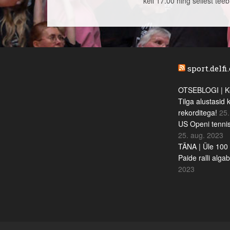
kell 17.00 ning sellest tee
sport.delfi
OTSEBLOGI | Ke
Tilga alustasid 
rekorditega!
25.
US Openi tennis
25. aug. 2023
TÄNA | Üle 100 
Paide ralli alga
2023