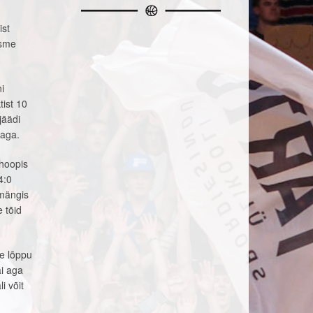
ist
tsme
i
tist 10
jäädi
laga.
 hoopis
4:0
 mängis
 tõid
se lõppu
äi aga
i võit