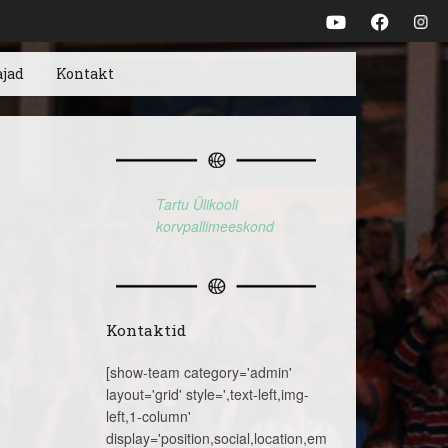
ajad
Kontakt
Tartu Ülikooli
korvpallimeeskond
Kontaktid
[show-team category='admin'
layout='grid' style=',text-left,img-
left,1-column'
display='position,social,location,email,telephone,name