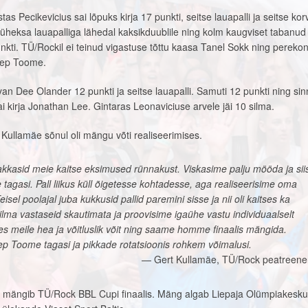
s Pecikevicius sai lõpuks kirja 17 punkti, seitse lauapalli ja seitse kor
ja üheksa lauapalliga lähedal kaksikduublile ning kolm kaugviset tabanud
nkti. TÜ/Rockil ei teinud vigastuse tõttu kaasa Tanel Sokk ning perekon
sep Toome.
an Dee Olander 12 punkti ja seitse lauapalli. Samuti 12 punkti ning si
ai kirja Jonathan Lee. Gintaras Leonaviciuse arvele jäi 10 silma.
Kullamäe sõnul oli mängu võti realiseerimises.
akkasid meie kaitse eksimused rünnakust. Viskasime palju mööda ja sii
 tagasi. Pall liikus küll õigetesse kohtadesse, aga realiseerisime oma
eisel poolajal juba kukkusid pallid paremini sisse ja nii oli kaitses ka
ilma vastaseid skautimata ja proovisime igaühe vastu individuaalselt
s meile hea ja võitluslik võit ning saame homme finaalis mängida.
 Toome tagasi ja pikkade rotatsioonis rohkem võimalusi.
Gert Kullamäe, TÜ/Rock peatreene
al mängib TÜ/Rock BBL Cupi finaalis. Mäng algab Liepaja Olümpiakesk