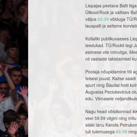
Liepajas peetava Balti liig
Ülikool/Rock ja valitsev Ba
väljus
62:59
võiduga TÜ/Roc
lauapalli ja seitsme korvi
Küllaltki publikuvaeses L
leedukad. TÜ/Rockil tegi J
esimese viie minutiga. Mee
nii vastaste takistamisel k
Poolaja nõupidamine tõi aga
teisest puust. Kaitse saad
spurt ning Šiauliai hoiti 
Augustas Peciukevicius olu
edu. Viimasele neljandikul
Nagu head võistkonnad ikka
veel 59:59 viigini ning mit
siiski tänu Karolis Petrukon
tuli tulemusega
62:59
ning 