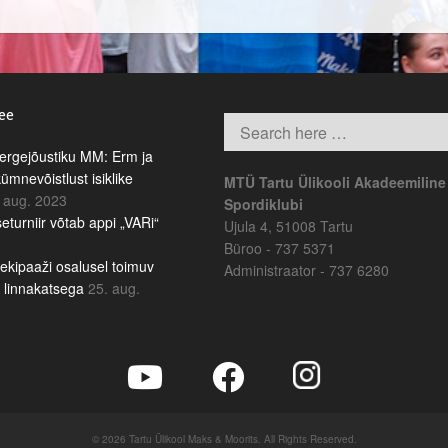
.ee
rgejõustiku MM: Erm ja
kümnevõistlust isiklike
MTÜ Tartu Ülikooli Akadeemiline
 aug. 2023
Spordiklubi
eturniir võtab appi „VARi“
Ujula 4, 51008 Tartu
Büroo - 737 5371
ekipaaži osalusel toimuv
Administraator - 737 6280
b linnakatsega
25. aug.
© 2026 Tartu Ülikool Maks & Moorits. All Rights Reserved.