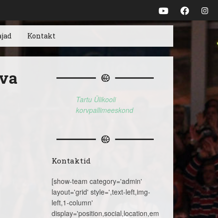
ajad
Kontakt
ava
Tartu Ülikooli
korvpallimeeskond
Kontaktid
[show-team category='admin'
layout='grid' style=',text-left,img-
left,1-column'
display='position,social,location,email,telephone,name