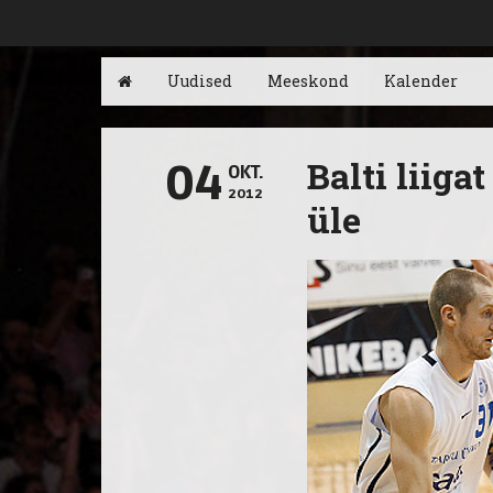
Uudised
Meeskond
Kalender
Balti liiga
04
OKT.
2012
üle