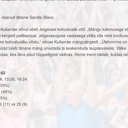
 visanud lätlane Sandis Silavs.
 Kullamäe sõnul võeti Jelgavast kohustuslik võit. „Mängu tulemusega v
 oli kergeid pallikaotusi. Jelgavasuguse vastasega võiks olla neid tunduval
me kohustusliku võidu,“ sõnas Kullamäe mängujärgselt. „Ülehomme on
nüüd tuleb tänane mäng unustada ja keskenduda laupäevaseks. Väike
sas, kes täna pisut hüppeliigest väänas. Home trenn näitab, kuidas tal 
:62
4, 13:26, 16:24
 (55%)
2 (45%)
25%)
2 (11) vs 25 (9)