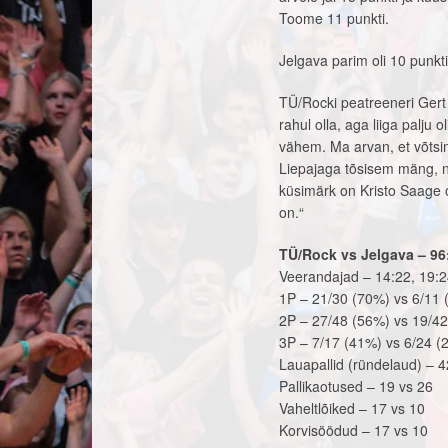
Toome 11 punkti.
Jelgava parim oli 10 punkti
TÜ/Rocki peatreeneri Gert
rahul olla, aga liiga palju
vähem. Ma arvan, et võtsi
Liepajaga tõsisem mäng, 
küsimärk on Kristo Saage o
on.“
TÜ/Rock vs Jelgava – 96
Veerandajad – 14:22, 19:2
1P – 21/30 (70%) vs 6/11
2P – 27/48 (56%) vs 19/4
3P – 7/17 (41%) vs 6/24 (
Lauapallid (ründelaud) – 4
Pallikaotused – 19 vs 26
Vaheltlõiked – 17 vs 10
Korvisöödud – 17 vs 10