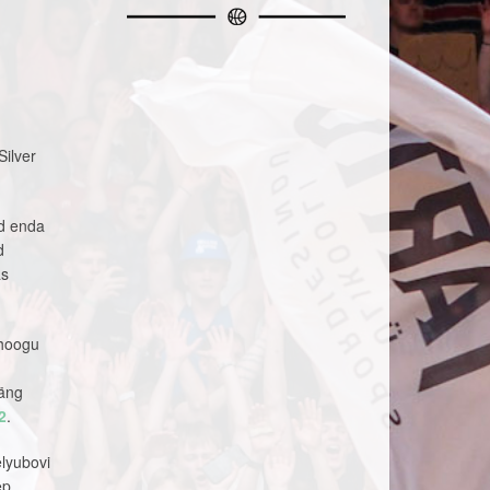
ilver
d enda
d
as
 hoogu
mäng
2
.
lyubovi
ep