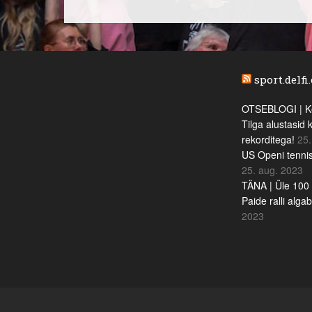
sport.delfi
OTSEBLOGI | Ke
Tilga alustasid 
rekorditega!
25.
US Openi tennis
25. aug. 2023
TÄNA | Üle 100 
Paide ralli alga
2023