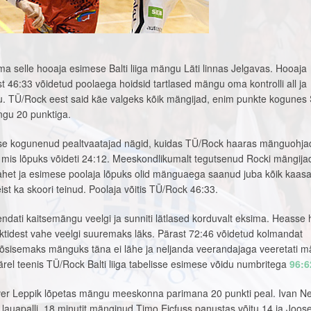
ma selle hooaja esimese Balti liiga mängu Läti linnas Jelgavas. Hooaja
st 46:33 võidetud poolaega hoidsid tartlased mängu oma kontrolli all ja
. TÜ/Rock eest said käe valgeks kõik mängijad, enim punkte kogunes S
ngu 20 punktiga.
e kogunenud pealtvaatajad nägid, kuidas TÜ/Rock haaras mänguohja
, mis lõpuks võideti 24:12. Meeskondlikumalt tegutsenud Rocki mängija
 vahet ja esimese poolaja lõpuks olid mänguaega saanud juba kõik kaas
st ka skoori teinud. Poolaja võitis TÜ/Rock 46:33.
ndati kaitsemängu veelgi ja sunniti lätlased korduvalt eksima. Heasse
unktidest vahe veelgi suuremaks läks. Pärast 72:46 võidetud kolmandat
 tõsisemaks mänguks täna ei lähe ja neljanda veerandajaga veeretati 
ärel teenis TÜ/Rock Balti liiga tabelisse esimese võidu numbritega
96:6
lver Leppik lõpetas mängu meeskonna parimana 20 punkti peal. Ivan Ne
us lauapalli. 18 minutit mänginud Timo Eicfuss panustas võitu 14 ja Joos