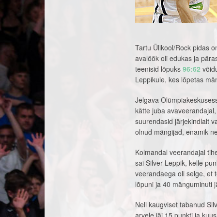
Tartu Ülikool/Rock pidas o
avalöök oli edukas ja pära
teenisid lõpuks
96:62
võidu
Leppikule, kes lõpetas mä
Jelgava Olümpiakeskusess
kätte juba avaveerandajal
suurendasid järjekindlalt
olnud mängijad, enamik nei
Kolmandal veerandajal tihe
sai Silver Leppik, kelle p
veerandaega oli selge, et
lõpuni ja 40 mänguminuti j
Neli kaugviset tabanud Si
arvele jäi 15 punkti ja ku