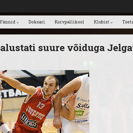
Fännid
Doksari
Korvpallikool
Klubist
Toet
t alustati suure võiduga Jelg