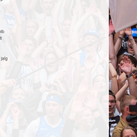
õib
t
jalg