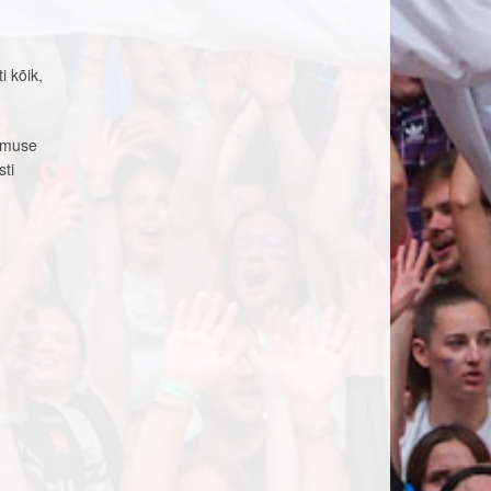
i kõik,
remuse
sti