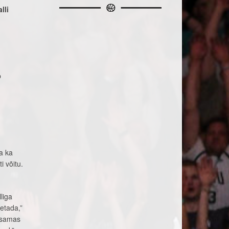
lli
-
b
a ka
i võitu.
lliga
petada,”
a samas