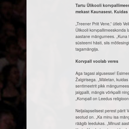
Tartu Ülikooli korvpallime
mekast Kaunasest. Kuidas 
„Treener Priit Vene,” ütleb Ve
Ülikooli korvpallimeeskonda 
aastane mängumees. „Kuna tre
süsteemi hästi, siis mõtlesing
tagamängija.
Korvpall voolab veres
Aga tagasi algusesse! Esimes
Žalgirisega. „Mäletan, kuida
sentimeetrit pikk mängumees. 
jalgpalli, mängis võrkpalli ni
„Korvpall on Leedus religioon
Neljalapselisest perest pärit V
seotud on. „Ka minu isa mängi
räägib leedukas. „Minust aas