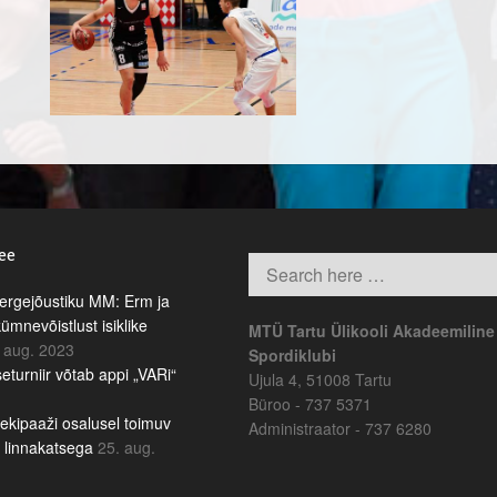
.ee
rgejõustiku MM: Erm ja
kümnevõistlust isiklike
MTÜ Tartu Ülikooli Akadeemiline
 aug. 2023
Spordiklubi
eturniir võtab appi „VARi“
Ujula 4, 51008 Tartu
Büroo - 737 5371
ekipaaži osalusel toimuv
Administraator - 737 6280
b linnakatsega
25. aug.