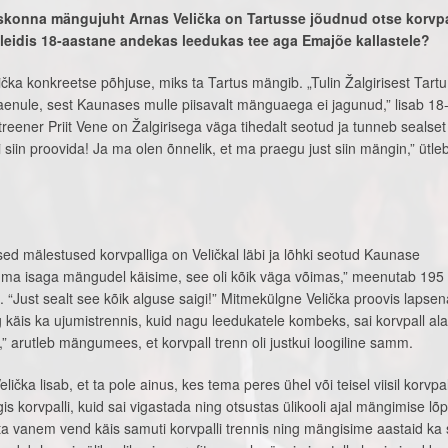
eskonna mängujuht Arnas Velička on Tartusse jõudnud otse korvpa
leidis 18-aastane andekas leedukas tee aga Emajõe kallastele?
lička konkreetse põhjuse, miks ta Tartus mängib. „Tulin Žalgirisest Tartu
laenule, sest Kaunases mulle piisavalt mänguaega ei jagunud,” lisab 18
ener Priit Vene on Žalgirisega väga tihedalt seotud ja tunneb sealset
i siin proovida! Ja ma olen õnnelik, et ma praegu just siin mängin,” ütle
ed mälestused korvpalliga on Veličkal läbi ja lõhki seotud Kaunase
s ma isaga mängudel käisime, see oli kõik väga võimas,” meenutab 195
“Just sealt see kõik alguse saigi!” Mitmekülgne Velička proovis lapsen
ng käis ka ujumistrennis, kuid nagu leedukatele kombeks, sai korvpall alat
,” arutleb mängumees, et korvpall trenn oli justkui loogiline samm.
elička lisab, et ta pole ainus, kes tema peres ühel või teisel viisil korvpa
s korvpalli, kuid sai vigastada ning otsustas ülikooli ajal mängimise lõ
ta vanem vend käis samuti korvpalli trennis ning mängisime aastaid k