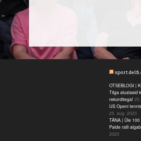
sport.delfi
OTSEBLOGI | Ke
Tilga alustasid 
rekorditega!
25.
US Openi tennis
25. aug. 2023
TÄNA | Üle 100 
Paide ralli alga
2023