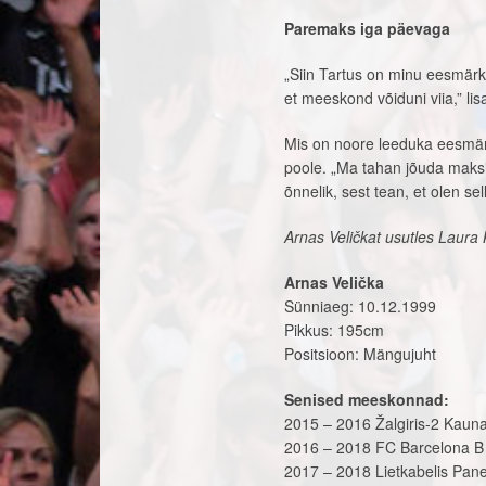
Paremaks iga päevaga
„Siin Tartus on minu eesmärk
et meeskond võiduni viia,” lis
Mis on noore leeduka eesmärg
poole. „Ma tahan jõuda maksim
õnnelik, sest tean, et olen 
Arnas Veličkat usutles Laura
Arnas Velička
Sünniaeg: 10.12.1999
Pikkus: 195cm
Positsioon: Mängujuht
Senised meeskonnad:
2015 – 2016 Žalgiris-2 Kaun
2016 – 2018 FC Barcelona B
2017 – 2018 Lietkabelis Pan