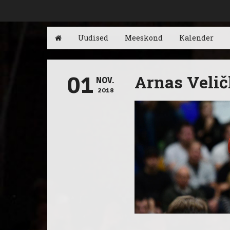
Uudised
Meeskond
Kalender
Arnas Velič
01
NOV.
2018