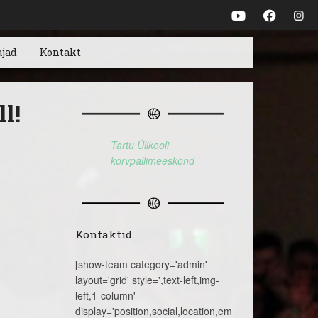
ajad
Kontakt
l!
Tartu Ülikooli
korvpallimeeskond
Kontaktid
[show-team category='admin'
layout='grid' style=',text-left,img-
left,1-column'
display='position,social,location,email,telephone,name