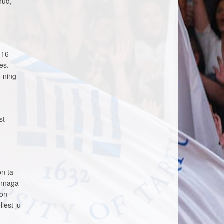
nud,”
 16-
es.
ö ning
st
on ta
onnaga
 on
lest ju