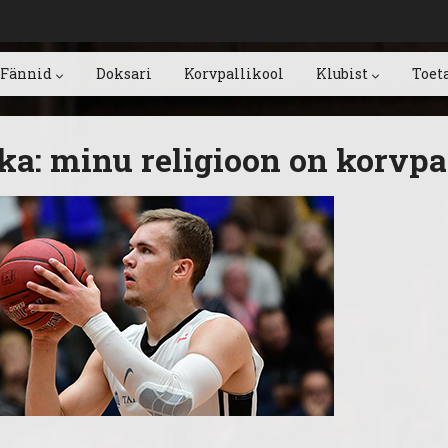
Fännid
Doksari
Korvpallikool
Klubist
Toet
ka: minu religioon on korvpal