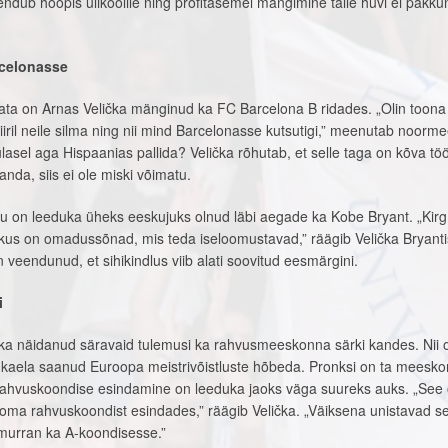
kendub hoopis ülikoolile ning profitasemel mängimine talle huvi ei pakku
rcelonasse
ta on Arnas Velička mänginud ka FC Barcelona B ridades. „Olin toona
niiril neile silma ning nii mind Barcelonasse kutsutigi,” meenutab noorme
asel aga Hispaanias pallida? Velička rõhutab, et selle taga on kõva tö
nda, siis ei ole miski võimatu.
ttu on leeduka üheks eeskujuks olnud läbi aegade ka Kobe Bryant. „Kirg
öökus on omadussõnad, mis teda iseloomustavad,” räägib Velička Bryanti
veendunud, et sihikindlus viib alati soovitud eesmärgini.
i
lička näidanud säravaid tulemusi ka rahvusmeeskonna särki kandes. Nii 
 kaela saanud Euroopa meistrivõistluste hõbeda. Pronksi on ta meesk
 rahvuskoondise esindamine on leeduka jaoks väga suureks auks. „See
 oma rahvuskoondist esindades,” räägib Velička. „Väiksena unistavad sel
 murran ka A-koondisesse.”