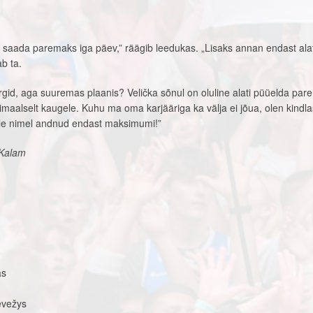
 saada paremaks iga päev,” räägib leedukas. „Lisaks annan endast alat
ab ta.
id, aga suuremas plaanis? Velička sõnul on oluline alati püüelda pa
aalselt kaugele. Kuhu ma oma karjääriga ka välja ei jõua, olen kindla
selle nimel andnud endast maksimumi!”
 Kalam
as
evežys