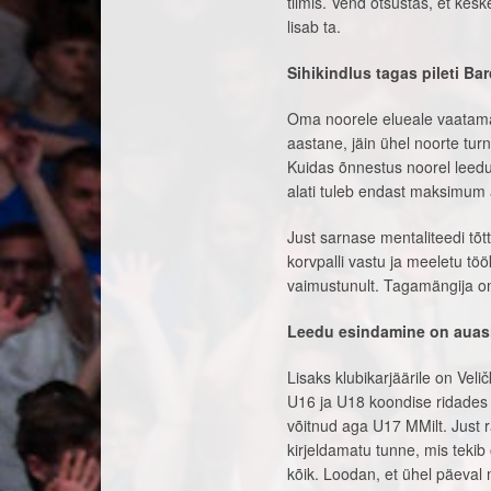
tiimis. Vend otsustas, et kes
lisab ta.
Sihikindlus tagas pileti Ba
Oma noorele elueale vaatama
aastane, jäin ühel noorte tur
Kuidas õnnestus noorel leedul
alati tuleb endast maksimum a
Just sarnase mentaliteedi tõ
korvpalli vastu ja meeletu t
vaimustunult. Tagamängija on 
Leedu esindamine on auas
Lisaks klubikarjäärile on Ve
U16 ja U18 koondise ridades
võitnud aga U17 MMilt. Just
kirjeldamatu tunne, mis tekib
kõik. Loodan, et ühel päeval