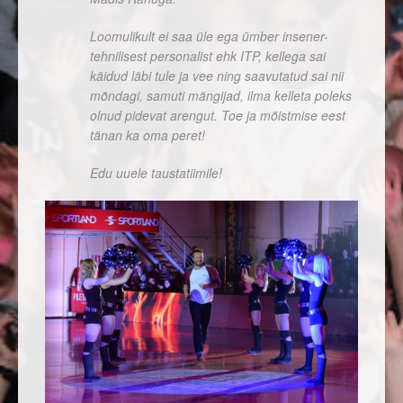
Loomulikult ei saa üle ega ümber insener-
tehnilisest personalist ehk ITP, kellega sai
käidud läbi tule ja vee ning saavutatud sai nii
mõndagi, samuti mängijad, ilma kelleta poleks
olnud pidevat arengut. Toe ja mõistmise eest
tänan ka oma peret!
Edu uuele taustatiimile!