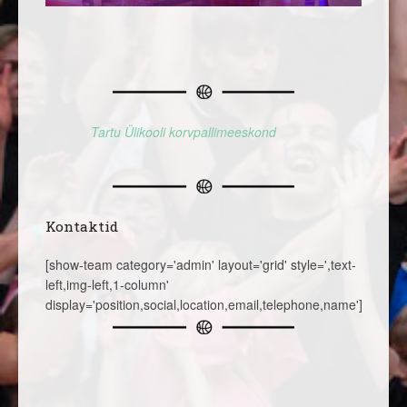
Tartu Ülikooli korvpallimeeskond
Kontaktid
[show-team category='admin' layout='grid' style=',text-
left,img-left,1-column'
display='position,social,location,email,telephone,name']