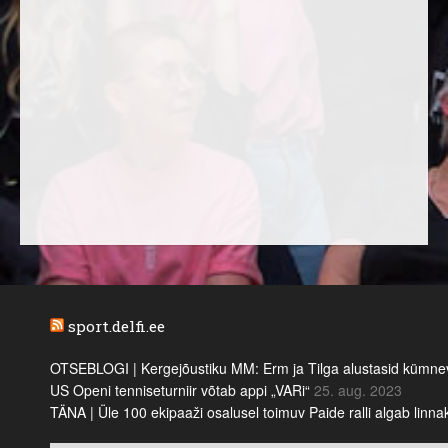
sport.delfi.ee
OTSEBLOGI | Kergejõustiku MM: Erm ja Tilga alustasid kümnevõi
US Openi tenniseturniir võtab appi „VARi“
25. aug. 2023
TÄNA | Üle 100 ekipaaži osalusel toimuv Paide ralli algab linn