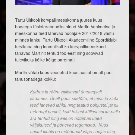
Tartu Ülikooli korvpallimeeskonna juures kuus
hooaega füsioterapeudiks olnud Martin Vahimetsa ja
meeskonna teed lähevad hooajale 2017/2018 vastu
minnes lahku.
Tartu Ülikooli Akadeemiline Spordiklubi
tervikuna ning loomulikult ka korvpallimeeskond
tänavad Martinit tehtud töö eest ning soovivad
tulevikuks kõike kõige paremat!
Martin võtab koos veedetud kuus aastat omalt poolt
tänusõnadega kokku:
Kurbus ja rõõm valitsevad üheaegselt
südames. Ühelt poolt seetõttu, et minu ja klubi
teed lähevad lahku ning teatud põhjustel jäi nii
mõndagi pooleli, kuid teisest küljest sai ka palju
ära tehtud ning ees on ootamas uued
väljakutsed ja põnevad tegemised. Kuus
aastat klubis on möödunud väga soojas ning