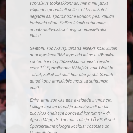
sõbralikus töökeskkonnas, mis minu jaoks
väljendus peamiselt selles, et ka rasketel
aegadel sai spordihoone koridori peal kuulda
toetavaid sõnu. Selline inimlik suhtumine
annab motivatsiooni ning on edasiviivaks
jõuks!
Seetõttu sooviksingi tänada esiteks kõiki klubis
oma igapäevatööd tegevaid inimesi sõbraliku
suhtumise ning töökeskkonna eest, nende
seas TÜ Spordihoone töötajaid, eriti Tiinat ja
Taivot, kellelt sai alati hea nõu ja abi. Samuti
tänud kogu fännklubile mõistva suhtumise
eest!
Erilist tänu sooviks aga avaldada inimestele,
kellega mul on olnud ja loodetavasti on ka
tulevikus erialaselt põnevaid kohtumisi – dr.
Agnes Mägi, dr. Toomas Tein ja TÜ Kliinikumi
Sporditraumatoloogia keskust eesotsas dr.
Madis Rahuga.