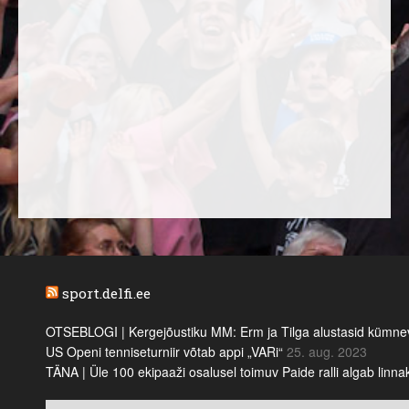
sport.delfi.ee
OTSEBLOGI | Kergejõustiku MM: Erm ja Tilga alustasid kümnevõi
US Openi tenniseturniir võtab appi „VARi“
25. aug. 2023
TÄNA | Üle 100 ekipaaži osalusel toimuv Paide ralli algab linn