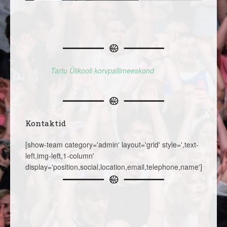
Tartu Ülikooli korvpallimeeskond
Kontaktid
[show-team category='admin' layout='grid' style=',text-
left,img-left,1-column'
display='position,social,location,email,telephone,name']