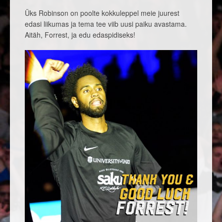
Üks Robinson on poolte kokkuleppel meie juurest
edasi liikumas ja tema tee viib uusi paiku avastama.
Aitäh, Forrest, ja edu edaspidiseks!