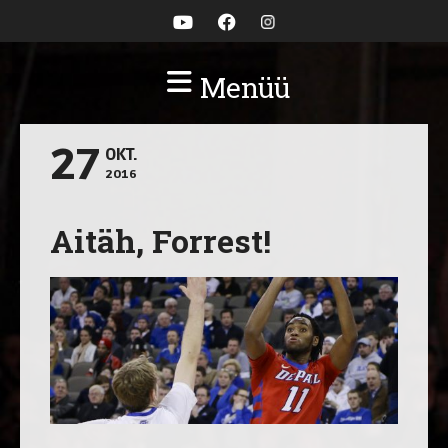
Menüü
27
OKT.
2016
Aitäh, Forrest!