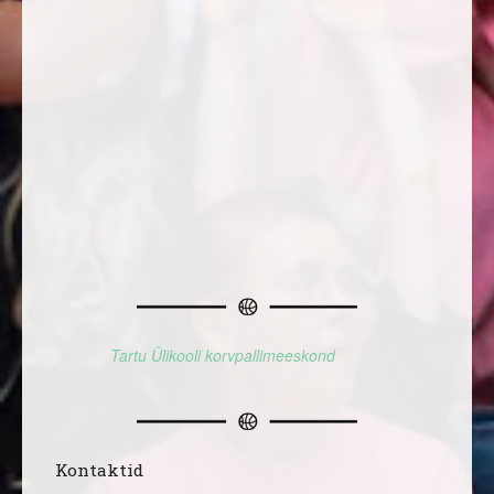
Tartu Ülikooli korvpallimeeskond
Kontaktid