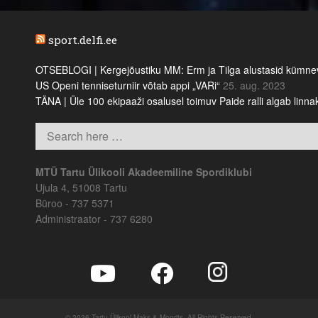
sport.delfi.ee
OTSEBLOGI | Kergejõustiku MM: Erm ja Tilga alustasid kümnevõi
US Openi tenniseturniir võtab appi „VARi“
25. aug. 2023
TÄNA | Üle 100 ekipaaži osalusel toimuv Paide ralli algab linn
MTÜ Tartu Ülikooli Akadeemiline Spordiklubi
Ujula 4, 51008 Tartu
Büroo - 737 5371
Administraator - 737 6280
© 2026 Tartu Ülikool Maks & Moorits. All Rights Reserved.