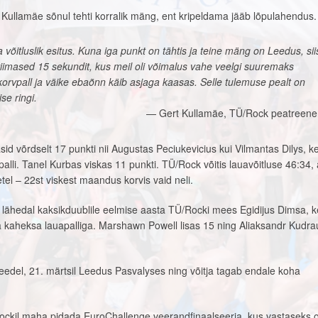
Kullamäe sõnul tehti korralik mäng, ent kripeldama jääb lõpulahendus.
a võitluslik esitus. Kuna iga punkt on tähtis ja teine mäng on Leedus, sii
iimased 15 sekundit, kus meil oli võimalus vahe veelgi suuremaks
orvpall ja väike ebaõnn käib asjaga kaasas. Selle tulemuse pealt on
se ringi.
Gert Kullamäe, TÜ/Rock peatreene
id võrdselt 17 punkti nii Augustas Peciukevicius kui Vilmantas Dilys, ke
alli. Tanel Kurbas viskas 11 punkti. TÜ/Rock võitis lauavõitluse 46:34,
tel – 22st viskest maandus korvis vaid neli.
i lähedal kaksikduublile eelmise aasta TÜ/Rocki mees Egidijus Dimsa, 
a kaheksa lauapalliga. Marshawn Powell lisas 15 ning Aliaksandr Kudra
eedel, 21. märtsil Leedus Pasvalyses ning võitja tagab endale koha
ckil maha pidada EuroChallenge veerandfinaalseeria, kus vastaseks 