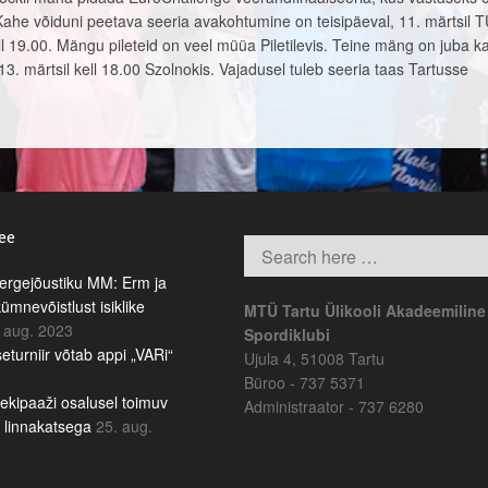
Kahe võiduni peetava seeria avakohtumine on teisipäeval, 11. märtsil 
 19.00. Mängu pileteid on veel müüa Piletilevis. Teine mäng on juba k
3. märtsil kell 18.00 Szolnokis. Vajadusel tuleb seeria taas Tartusse
.ee
rgejõustiku MM: Erm ja
kümnevõistlust isiklike
MTÜ Tartu Ülikooli Akadeemiline
 aug. 2023
Spordiklubi
eturniir võtab appi „VARi“
Ujula 4, 51008 Tartu
Büroo - 737 5371
ekipaaži osalusel toimuv
Administraator - 737 6280
b linnakatsega
25. aug.