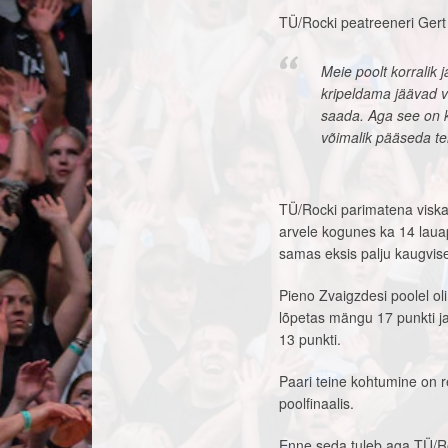
TÜ/Rocki peatreeneri Gert 
Meie poolt korralik j
kripeldama jäävad v
saada. Aga see on k
võimalik pääseda tei
TÜ/Rocki parimatena viskas
arvele kogunes ka 14 lauap
samas eksis palju kaugvise
Pieno Zvaigzdesi poolel ol
lõpetas mängu 17 punkti j
13 punkti.
Paari teine kohtumine on r
poolfinaalis.
Enne seda tuleb aga TÜ/Ro