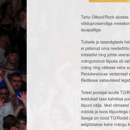
Tartu Ülikool/Rock alustas 
võiduprotsendiga meeskond
lauapalliga.
Tulisele ja tasavägisele h
ei pidanud oma reedeõhtu
initsiatiivi ning juhtis ve
mänguminuti lõpuks oli vah
mäng ning väikese vahe su
Peciukeviciuse vedamisel s
Redikase vabavisked tegid
Teisel poolajal suutis TÜ/
leedukad taas kaheksa punk
lõpuni välja. Veel viimaste
mööda ja koos lõpuvilega 
Seega on nüüd TÜ/Rockil se
selgitatakse kahe mängu k