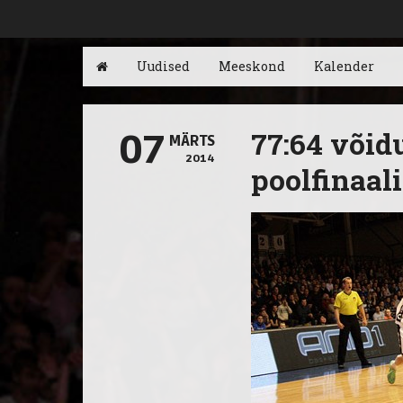
Uudised
Meeskond
Kalender
77:64 võid
07
MÄRTS
2014
poolfinaal