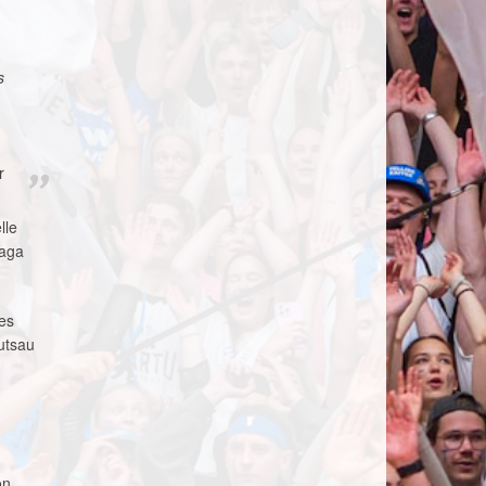
s
r
lle
 aga
kes
utsau
on