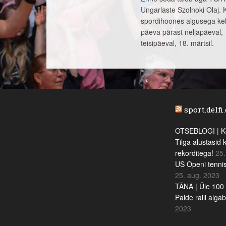
Ungarlaste Szolnoki Olaj. 
spordihoones algusega kell
päeva pärast neljapäeval, 1
teisipäeval, 18. märtsil.
sport.delfi
OTSEBLOGI | Ke
Tilga alustasid 
rekorditega!
25.
US Openi tennis
25. aug. 2023
TÄNA | Üle 100 
Paide ralli alga
2023