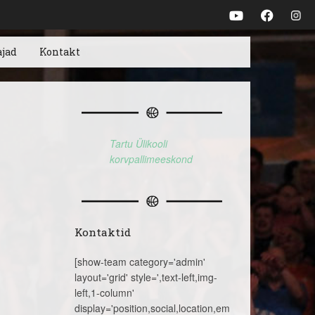
ajad
Kontakt
Tartu Ülikooli
korvpallimeeskond
Kontaktid
[show-team category='admin'
layout='grid' style=',text-left,img-
left,1-column'
display='position,social,location,email,telephone,name