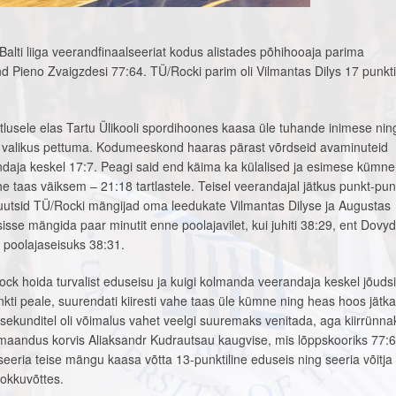
Balti liiga veerandfinaalseeriat kodus alistades põhihooaja parima
 Pieno Zvaigzdesi 77:64. TÜ/Rocki parim oli Vilmantas Dilys 17 punkti
eitlusele elas Tartu Ülikooli spordihoones kaasa üle tuhande inimese ni
 valikus pettuma. Kodumeeskond haaras pärast võrdseid avaminuteid
erandaja keskel 17:7. Peagi said end käima ka külalised ja esimese kümne
e taas väiksem – 21:18 tartlastele. Teisel veerandajal jätkus punkt-pun
utsid TÜ/Rocki mängijad oma leedukate Vilmantas Dilyse ja Augustas
isse mängida paar minutit enne poolajavilet, kui juhiti 38:29, ent Dovy
 poolajaseisuks 38:31.
Rock hoida turvalist eduseisu ja kuigi kolmanda veerandaja keskel jõuds
ti peale, suurendati kiiresti vahe taas üle kümne ning heas hoos jätkat
l sekunditel oli võimalus vahet veelgi suuremaks venitada, aga kiirrünna
maandus korvis Aliaksandr Kudrautsau kaugvise, mis lõppskooriks 77:64
eria teise mängu kaasa võtta 13-punktiline eduseis ning seeria võitja
okkuvõttes.