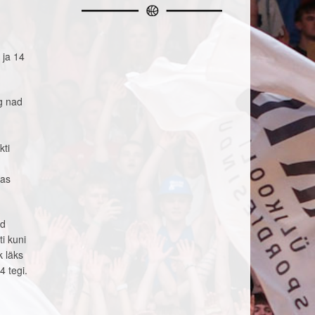
 ja 14
ng nad
kti
das
id
i kuni
k läks
 tegi.