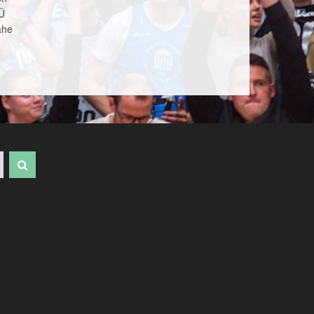
TÜ
ahe