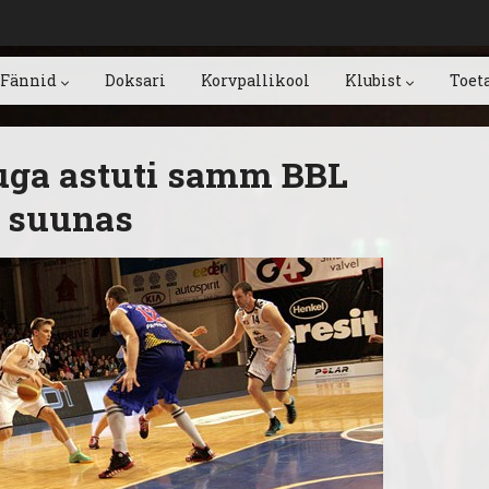
Fännid
Doksari
Korvpallikool
Klubist
Toet
uga astuti samm BBL
i suunas