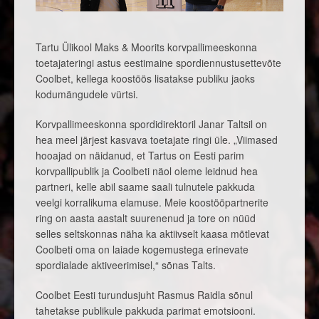
Tartu Ülikool Maks & Moorits korvpallimeeskonna
toetajateringi astus eestimaine spordiennustusettevõte
Coolbet, kellega koostöös lisatakse publiku jaoks
kodumängudele vürtsi.
Korvpallimeeskonna spordidirektoril Janar Taltsil on
hea meel järjest kasvava toetajate ringi üle. „Viimased
hooajad on näidanud, et Tartus on Eesti parim
korvpallipublik ja Coolbeti näol oleme leidnud hea
partneri, kelle abil saame saali tulnutele pakkuda
veelgi korralikuma elamuse. Meie koostööpartnerite
ring on aasta aastalt suurenenud ja tore on nüüd
selles seltskonnas näha ka aktiivselt kaasa mõtlevat
Coolbeti oma on laiade kogemustega erinevate
spordialade aktiveerimisel,“ sõnas Talts.
Coolbet Eesti turundusjuht Rasmus Raidla sõnul
tahetakse publikule pakkuda parimat emotsiooni.