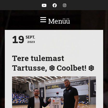
Menüü
19
SEPT.
2023
Tere tulemast
Tartusse, ❄️ Coolbet! ❄️