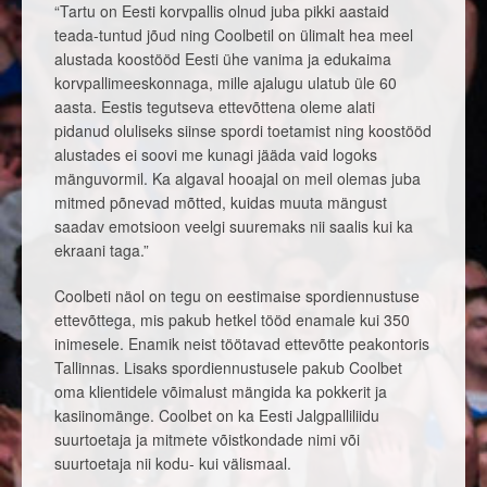
“Tartu on Eesti korvpallis olnud juba pikki aastaid
teada-tuntud jõud ning Coolbetil on ülimalt hea meel
alustada koostööd Eesti ühe vanima ja edukaima
korvpallimeeskonnaga, mille ajalugu ulatub üle 60
aasta. Eestis tegutseva ettevõttena oleme alati
pidanud oluliseks siinse spordi toetamist ning koostööd
alustades ei soovi me kunagi jääda vaid logoks
mänguvormil. Ka algaval hooajal on meil olemas juba
mitmed põnevad mõtted, kuidas muuta mängust
saadav emotsioon veelgi suuremaks nii saalis kui ka
ekraani taga.”
Coolbeti näol on tegu on eestimaise spordiennustuse
ettevõttega, mis pakub hetkel tööd enamale kui 350
inimesele. Enamik neist töötavad ettevõtte peakontoris
Tallinnas. Lisaks spordiennustusele pakub Coolbet
oma klientidele võimalust mängida ka pokkerit ja
kasiinomänge. Coolbet on ka Eesti Jalgpalliliidu
suurtoetaja ja mitmete võistkondade nimi või
suurtoetaja nii kodu- kui välismaal.