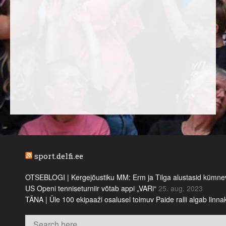
sport.delfi.ee
OTSEBLOGI | Kergejõustiku MM: Erm ja Tilga alustasid kümnevõi
US Openi tenniseturniir võtab appi „VARi“
25. aug. 2023
TÄNA | Üle 100 ekipaaži osalusel toimuv Paide ralli algab linn