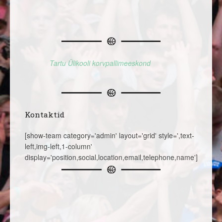
Tartu Ülikooli korvpallimeeskond
Kontaktid
[show-team category='admin' layout='grid' style=',text-
left,img-left,1-column'
display='position,social,location,email,telephone,name']