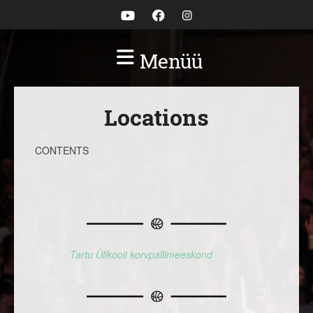
Menüü
Locations
CONTENTS
Tartu Ülikooli korvpallimeeskond