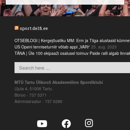
sport.delfi.ee
OTSEBLOGI | Kergejõustiku MM: Erm ja Tilga alustasid kümnevõi
US Openi tenniseturniir võtab appi „VARi“
25. aug. 2023
TÄNA | Üle 100 ekipaaži osalusel toimuv Paide ralli algab linn
MTÜ Tartu Ülikooli Akadeemiline Spordiklubi
Ujula 4, 51008 Tartu
Büroo - 737 5371
Administraator - 737 6280