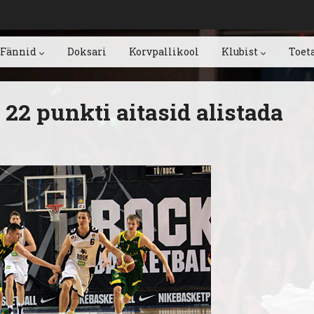
Fännid
Doksari
Korvpallikool
Klubist
Toet
22 punkti aitasid alistada