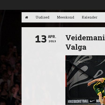
Uudised
Meeskond
Kalender
Veidemani 
13
APR.
2013
Valga