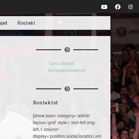
ajad
Kontakt
Tartu Ülikooli
korvpallimeeskond
Kontaktid
[show-team category='admin'
layout='grid' style=',text-left,img-
left,1-column'
display='position,social,location,email,telephone,name