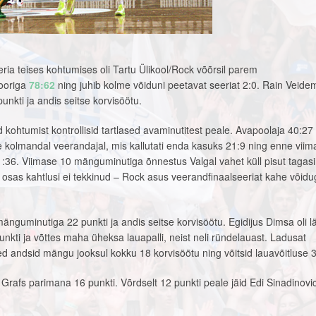
ia teises kohtumises oli Tartu Ülikool/Rock võõrsil parem
ooriga
78:62
ning juhib kolme võiduni peetavat seeriat 2:0. Rain Veid
nkti ja andis seitse korvisöötu.
kohtumist kontrollisid tartlased avaminutitest peale. Avapoolaja 40:27
 kolmandal veerandajal, mis kallutati enda kasuks 21:9 ning enne viim
1:36. Viimase 10 mänguminutiga õnnestus Valgal vahet küll pisut tagasi
osas kahtlusi ei tekkinud – Rock asus veerandfinaalseeriat kahe võid
guminutiga 22 punkti ja andis seitse korvisöötu. Egidijus Dimsa oli l
unkti ja võttes maha üheksa lauapalli, neist neli ründelauast. Ladusat
d andsid mängu jooksul kokku 18 korvisöötu ning võitsid lauavõitluse 
 Grafs parimana 16 punkti. Võrdselt 12 punkti peale jäid Edi Sinadinovic