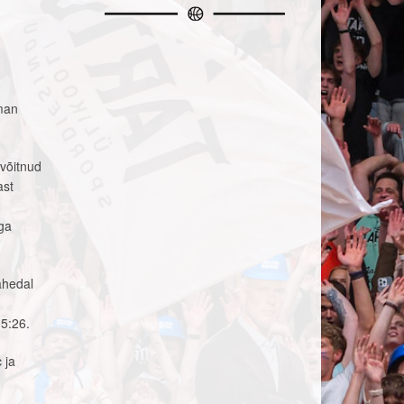
eman
 võitnud
ast
uga
ähedal
35:26.
 ja