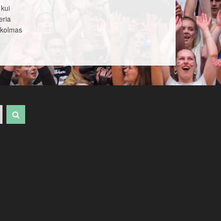
 kui
eria
g kolmas