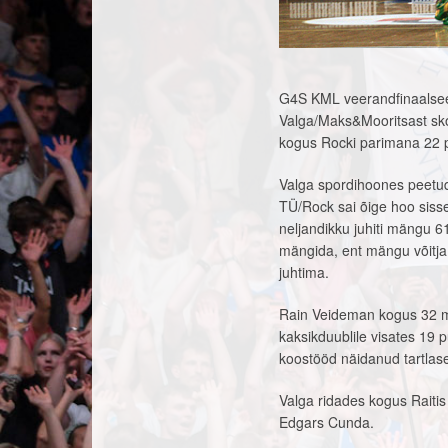
G4S KML veerandfinaalseer
Valga/Maks&Mooritsast sk
kogus Rocki parimana 22 pu
Valga spordihoones peetud 
TÜ/Rock sai õige hoo sisse
neljandikku juhiti mängu 6
mängida, ent mängu võitja 
juhtima.
Rain Veideman kogus 32 män
kaksikduublile visates 19 p
koostööd näidanud tartlase
Valga ridades kogus Raitis
Edgars Cunda.