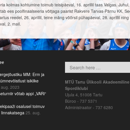
a kolmas kohtumine toimub teisipäeval, 16. aprillil taas Valgas. Juhul,
ootab ees poolfinaalseeria võitjaga paarist Rakvere Tarvas-Pärnu KK. Se
s reedel, 26. aprillil, teine mäng võõrsil pühapäeval, 28. aprillil nin
al, 2. mail.
.ee
rgejõustiku MM: Erm ja
kümnevõistlust isiklike
MTÜ Tartu Ülikooli Akadeemiline
 aug. 2023
Spordiklubi
eturniir võtab appi „VARi“
Ujula 4, 51008 Tartu
Büroo - 737 5371
ekipaaži osalusel toimuv
Administraator - 737 6280
b linnakatsega
25. aug.