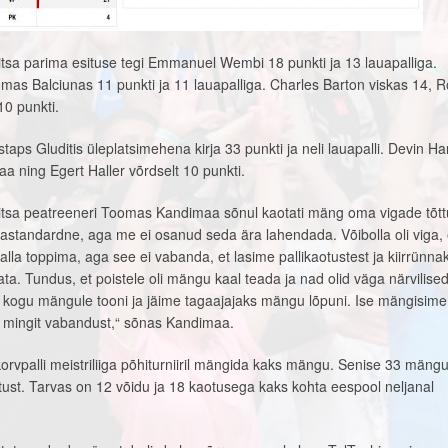
itsa parima esituse tegi Emmanuel Wembi 18 punkti ja 13 lauapalliga.
Tomas Balciunas 11 punkti ja 11 lauapalliga. Charles Barton viskas 14, R
10 punkti.
taps Gluditis üleplatsimehena kirja 33 punkti ja neli lauapalli. Devin Har
 ning Egert Haller võrdselt 10 punkti.
itsa peatreeneri Toomas Kandimaa sõnul kaotati mäng oma vigade tõtt
bastandardne, aga me ei osanud seda ära lahendada. Võibolla oli viga, 
 alla toppima, aga see ei vabanda, et lasime pallikaotustest ja kiirrünna
ata. Tundus, et poistele oli mängu kaal teada ja nad olid väga närvilised,
kogu mängule tooni ja jäime tagaajajaks mängu lõpuni. Ise mängisime
i mingit vabandust,“ sõnas Kandimaa.
rvpalli meistriliiga põhiturniiril mängida kaks mängu. Senise 33 mäng
tust. Tarvas on 12 võidu ja 18 kaotusega kaks kohta eespool neljanal