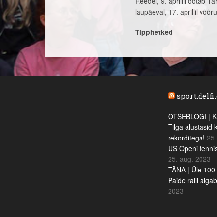
Reedel, 9. aprillil ootab 
laupäeval, 17. aprillil võõ
Tipphetked
sport.delfi
OTSEBLOGI | Ke
Tilga alustasid 
rekorditega!
25.
US Openi tennis
25. aug. 2023
TÄNA | Üle 100 
Paide ralli alga
2023