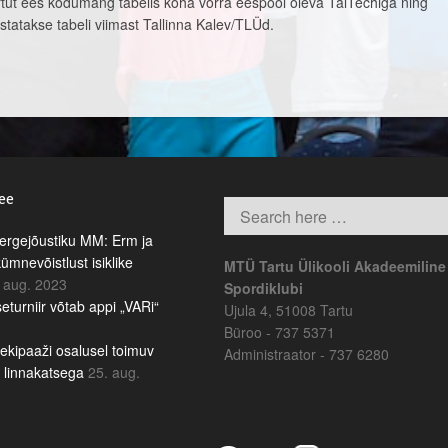
Tartut ees kodumäng tabelis koha võrra eespool oleva TalTechiga ning
rustatakse tabeli viimast Tallinna Kalev/TLÜd.
.ee
rgejõustiku MM: Erm ja
kümnevõistlust isiklike
MTÜ Tartu Ülikooli Akadeemiline
 aug. 2023
Spordiklubi
eturniir võtab appi „VARi“
Ujula 4, 51008 Tartu
Büroo - 737 5371
ekipaaži osalusel toimuv
Administraator - 737 6280
b linnakatsega
25. aug.