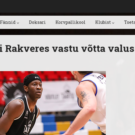
Fännid
Doksari
Korvpallikool
Klubist
Toet
li Rakveres vastu võtta valus