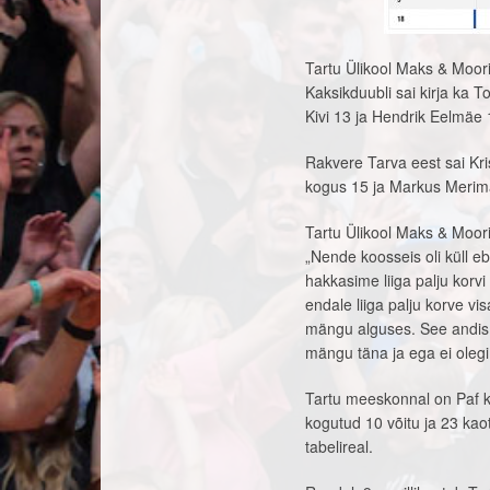
Tartu Ülikool Maks & Moor
Kaksikduubli sai kirja ka 
Kivi 13 ja Hendrik Eelmäe 
Rakvere Tarva eest sai Kris
kogus 15 ja Markus Merimaa
Tartu Ülikool Maks & Moor
„Nende koosseis oli küll e
hakkasime liiga palju korvi
endale liiga palju korve vis
mängu alguses. See andis 
mängu täna ja ega ei oleg
Tartu meeskonnal on Paf ko
kogutud 10 võitu ja 23 kao
tabelireal.