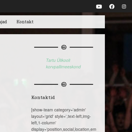
ajad
Kontakt
Tartu Ülikooli
korvpallimeeskond
Kontaktid
[show-team category='admin'
layout='grid' style=',text-left,img-
left,1-column'
display='position,social,location,email,telephone,name