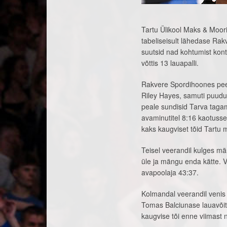
Tartu Ülikool Maks & Moorit
tabeliseisult lähedase Ra
suutsid nad kohtumist kont
võttis 13 lauapalli.
Rakvere Spordihoones peet
Riley Hayes, samuti puudu
peale sundisid Tarva tagamä
avaminutitel 8:16 kaotusse
kaks kaugviset tõid Tartu 
Teisel veerandil kulges mä
üle ja mängu enda kätte. Vir
avapoolaja 43:37.
Kolmandal veerandil venis 
Tomas Balciunase lauavõitl
kaugvise tõi enne viimast 