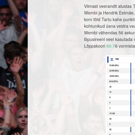
Viimast veerandit alustas
Wembi ja Hendrik Eelmäe, k
korv tõid Tartu kahe punkt
kohtunikud üsna veidra vea
Wembi vähendas 56 sekundi
lõpusireeni veel kasutada 
Lõppskoori
80:7
6 vormista