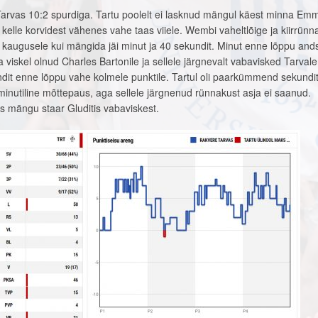
 Tarvas 10:2 spurdiga. Tartu poolelt ei lasknud mängul käest minna Em
elle korvidest vähenes vahe taas viiele. Wembi vaheltlõige ja kiirrünn
i kaugusele kui mängida jäi minut ja 40 sekundit. Minut enne lõppu and
 viskel olnud Charles Bartonile ja sellele järgnevalt vabavisked Tarvale
t enne lõppu vahe kolmele punktile. Tartul oli paarkümmend sekundi
minutiline mõttepaus, aga sellele järgnenud rünnakust asja ei saanud.
s mängu staar Gluditis vabaviskest.