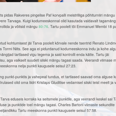
s pidas Rakveres pingelise Paf korvpalli meistriliiga põhiturniiri mängu
kvere Tarvaga. Kuigi kodumeeskonnal olid kasutada valdavalt tagamängi
rollida ja võitsid mängu
80:76
. Tartu poolelt tõi Emmanuel Wembi 18 pu
ud kohtumisest jäi Tarva poolelt kõrvale nende tsentrid Renato Lindme
s Tormi Niits. See aga ei pidurdanud kodumeeskonna indu ja kohe alg
ngijad tartlased vigu tegema ja said kontrolli enda kätte. Tartu jäi
isu, aga vaikselt suudeti siiski mängu tagasi saada. Veerandi viimase m
meeskonna nelja punkti kaugusele seisul 27:23.
ng punkt-punktis ja vahepeal tundus, et tartlased saavad oma alguse k
ulased olid oma liidri Kristaps Gluditise vedamisel siiski teist meelt ja v
Tarva eduseis korraks ka seitsmele punktile, aga veerandi keskel sai T
use ja punktide toel mängu tagasi. Charles Bartoni viimaste sekundite
neljandikku Tartu meeskonna punkti kaugusele seisul 57:58.