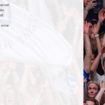
manuel
aku
sid
.
t enne