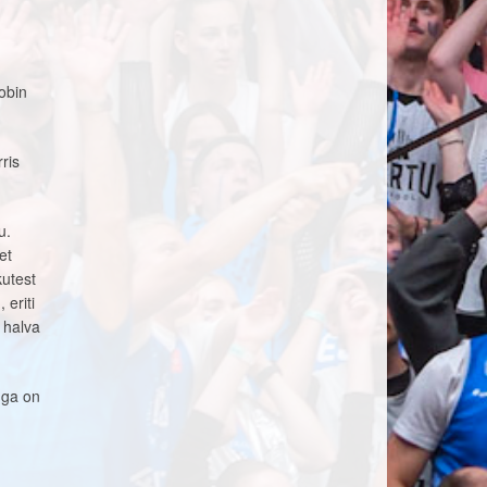
obin
ris
u.
et
kutest
 eriti
 halva
uga on