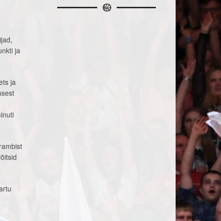
jad,
nkti ja
ts ja
usest
inuti
rambist
õitsid
artu