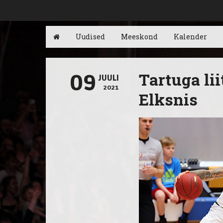
Uudised
Meeskond
Kalender
Tartuga li
09
JUULI
2021
Elksnis