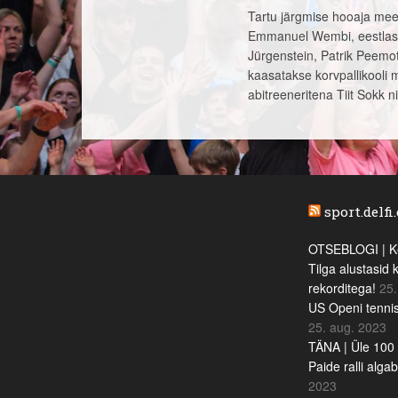
Tartu järgmise hooaja mee
Emmanuel Wembi, eestlased
Jürgenstein, Patrik Peemot,
kaasatakse korvpallikooli
abitreeneritena Tiit Sokk ni
sport.delfi
OTSEBLOGI | Ke
Tilga alustasid 
rekorditega!
25.
US Openi tennis
25. aug. 2023
TÄNA | Üle 100 
Paide ralli alga
2023