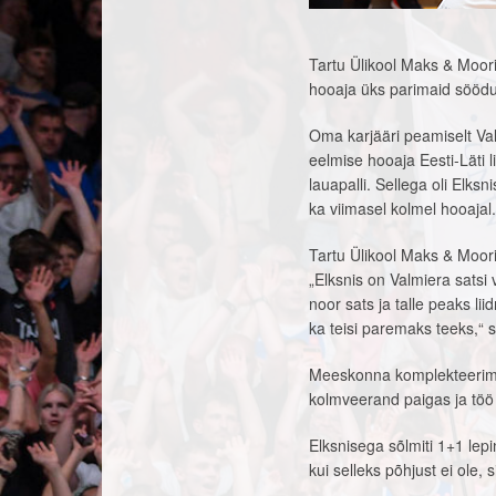
Tartu Ülikool Maks & Moori
hooaja üks parimaid sööd
Oma karjääri peamiselt V
eelmise hooaja Eesti-Läti 
lauapalli. Sellega oli Elk
ka viimasel kolmel hooajal.
Tartu Ülikool Maks & Moori
„Elksnis on Valmiera satsi
noor sats ja talle peaks lii
ka teisi paremaks teeks,“
Meeskonna komplekteerimis
kolmveerand paigas ja töö
Elksnisega sõlmiti 1+1 le
kui selleks põhjust ei ole,