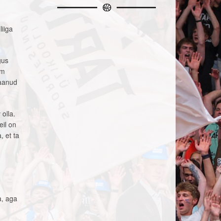
liiga
gus
lm
saanud
olla.
eil on
, et ta
a, aga