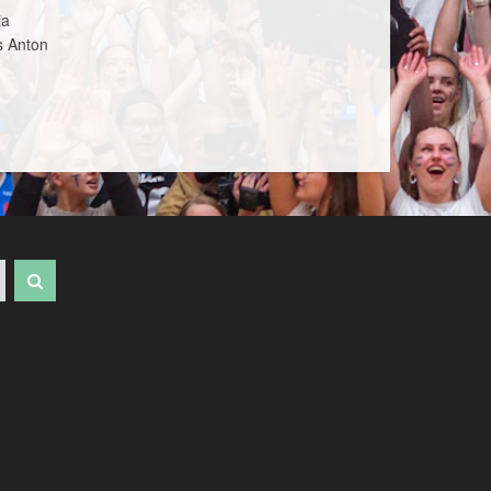
ja
s Anton