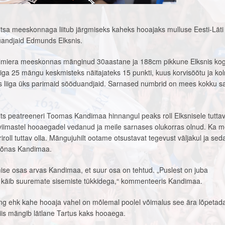
tsa meeskonnaga liitub järgmiseks kaheks hooajaks mulluse Eesti-Läti 
uandjaid Edmunds Elksnis.
almiera meeskonnas mänginud 30aastane ja 188cm pikkune Elksnis ko
liiga 25 mängu keskmisteks näitajateks 15 punkti, kuus korvisöötu ja ko
snis liiga üks parimaid sööduandjaid. Sarnased numbrid on mees kokku 
ts peatreeneri Toomas Kandimaa hinnangul peaks roll Elksnisele tuttav 
 viimastel hooaegadel vedanud ja meile sarnases olukorras olnud. Ka m
driroll tuttav olla. Mängujuhilt ootame otsustavat tegevust väljakul ja seda
 sõnas Kandimaa.
e osas arvas Kandimaa, et suur osa on tehtud. „Puslest on juba
 käib suuremate sisemiste tükkidega,“ kommenteeris Kandimaa.
ping ehk kahe hooaja vahel on mõlemal poolel võimalus see ära lõpetad
 siis mängib lätlane Tartus kaks hooaega.