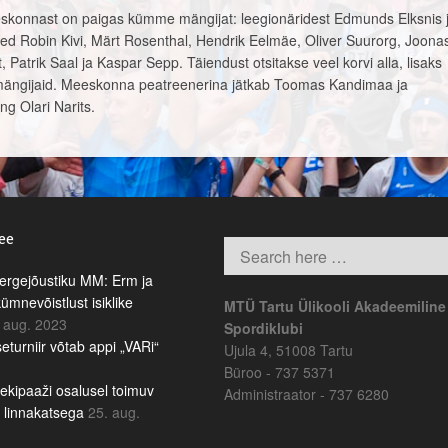
skonnast on paigas kümme mängijat: leegionäridest Edmunds Elksnis 
 Robin Kivi, Märt Rosenthal, Hendrik Eelmäe, Oliver Suurorg, Joona
 Patrik Saal ja Kaspar Sepp. Täiendust otsitakse veel korvi alla, lisaks
 mängijaid. Meeskonna peatreenerina jätkab Toomas Kandimaa ja
ng Olari Narits.
.ee
rgejõustiku MM: Erm ja
kümnevõistlust isiklike
MTÜ Tartu Ülikooli Akadeemiline
 aug. 2023
Spordiklubi
eturniir võtab appi „VARi“
Ujula 4, 51008 Tartu
Büroo - 737 5371
ekipaaži osalusel toimuv
Administraator - 737 6280
b linnakatsega
25. aug.