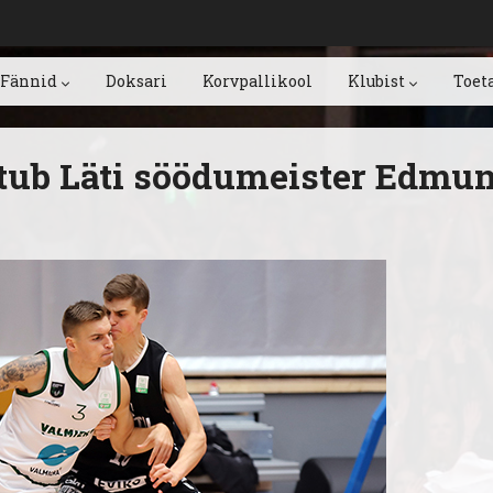
Fännid
Doksari
Korvpallikool
Klubist
Toet
itub Läti söödumeister Edmu