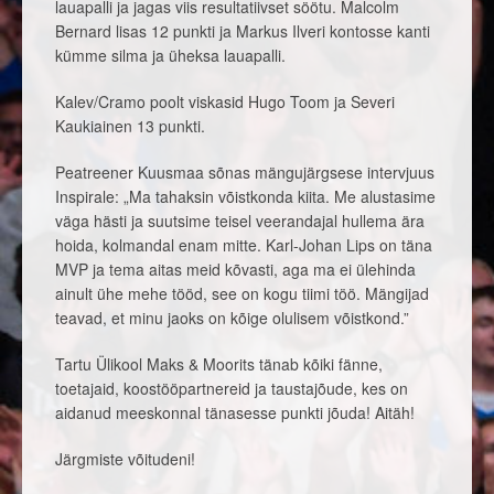
lauapalli ja jagas viis resultatiivset söötu. Malcolm
Bernard lisas 12 punkti ja Markus Ilveri kontosse kanti
kümme silma ja üheksa lauapalli.
Kalev/Cramo poolt viskasid Hugo Toom ja Severi
Kaukiainen 13 punkti.
Peatreener Kuusmaa sõnas mängujärgsese intervjuus
Inspirale: „Ma tahaksin võistkonda kiita. Me alustasime
väga hästi ja suutsime teisel veerandajal hullema ära
hoida, kolmandal enam mitte. Karl-Johan Lips on täna
MVP ja tema aitas meid kõvasti, aga ma ei ülehinda
ainult ühe mehe tööd, see on kogu tiimi töö. Mängijad
teavad, et minu jaoks on kõige olulisem võistkond.”
Tartu Ülikool Maks & Moorits tänab kõiki fänne,
toetajaid, koostööpartnereid ja taustajõude, kes on
aidanud meeskonnal tänasesse punkti jõuda! Aitäh!
Järgmiste võitudeni!