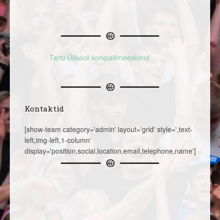
Tartu Ülikooli korvpallimeeskond
Kontaktid
[show-team category='admin' layout='grid' style=',text-
left,img-left,1-column'
display='position,social,location,email,telephone,name']