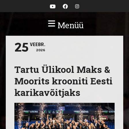
Menüü
25
VEEBR.
2026
Tartu Ülikool Maks &
Moorits krooniti Eesti
karikavõitjaks