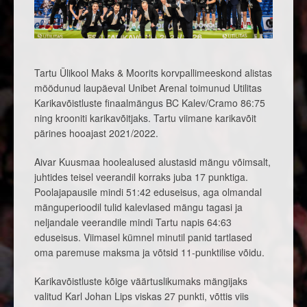
Tartu Ülikool Maks & Moorits korvpallimeeskond alistas
möödunud laupäeval Unibet Arenal toimunud Utilitas
Karikavõistluste finaalmängus BC Kalev/Cramo 86:75
ning krooniti karikavõitjaks. Tartu viimane karikavõit
pärines hooajast 2021/2022.
Aivar Kuusmaa hoolealused alustasid mängu võimsalt,
juhtides teisel veerandil korraks juba 17 punktiga.
Poolajapausile mindi 51:42 eduseisus, aga olmandal
mänguperioodil tulid kalevlased mängu tagasi ja
neljandale veerandile mindi Tartu napis 64:63
eduseisus. Viimasel kümnel minutil panid tartlased
oma paremuse maksma ja võtsid 11-punktilise võidu.
Karikavõistluste kõige väärtuslikumaks mängijaks
valitud Karl Johan Lips viskas 27 punkti, võttis viis