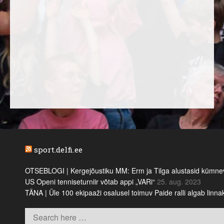
sport.delfi.ee
OTSEBLOGI | Kergejõustiku MM: Erm ja Tilga alustasid kümnevõi
US Openi tenniseturniir võtab appi „VARi“
25. aug. 2023
TÄNA | Üle 100 ekipaaži osalusel toimuv Paide ralli algab linn