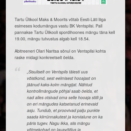
Tartu Ülikool Maks & Moorits võtab Eesti-Läti liiga
esimeses kodumängus vastu BK Ventspilsi. Pall
pannakse Tartu Ülikooli spordihoones mängu täna kell
19.00, mängu tutvustus algab kell 18.54.
Abitreeneri Olari Naritsa sõnul on Ventspilsi kohta
raske midagi konkreetselt öelda.
„Sisuliselt on Ventspils täiesti uus
võistkond, sest eelmisest hooajast on
jäänud kaks-kolm mängijat. Nähtud
kontrollmängude põhjal saab öelda, et
nad alles otsivad oma selle hooaja stiili ja
on eri mängudes katsetanud erinevaid
asju. Tundub, et proovivad palju punkte
saada kiirrünnakutest ja korvialune on ka
päris tugev. Nagu ikka, siis mängu
võtmekohad on lauavõitlus ja