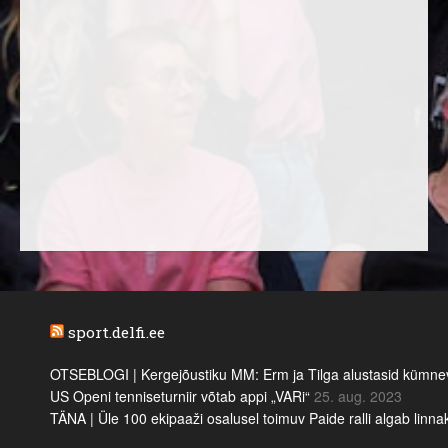
sport.delfi.ee
OTSEBLOGI | Kergejõustiku MM: Erm ja Tilga alustasid kümnevõi
US Openi tenniseturniir võtab appi „VARi“
25. aug. 2023
TÄNA | Üle 100 ekipaaži osalusel toimuv Paide ralli algab linn