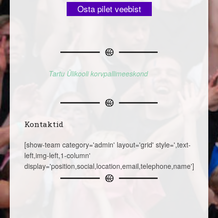
Osta pilet veebist
Tartu Ülikooli korvpallimeeskond
Kontaktid
[show-team category='admin' layout='grid' style=',text-
left,img-left,1-column'
display='position,social,location,email,telephone,name']