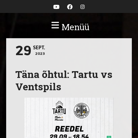
Menüü
29
SEPT.
2023
Täna õhtul: Tartu vs
Ventspils