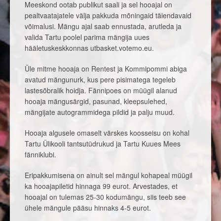
Meeskond ootab publikut saali ja sel hooajal on
pealtvaatajatele välja pakkuda mõningaid täiendavaid
võimalusi. Mängu ajal saab ennustada, arutleda ja
valida Tartu poolel parima mängija uues
hääletuskeskkonnas utbasket.votemo.eu.
Üle mitme hooaja on Rentest ja Kommipommi abiga
avatud mängunurk, kus pere pisimatega tegeleb
lastesõbralik hoidja. Fännipoes on müügil alanud
hooaja mängusärgid, pasunad, kleepsulehed,
mängijate autogrammidega pildid ja palju muud.
Hooaja algusele omaselt värskes koosseisu on kohal
Tartu Ülikooli tantsutüdrukud ja Tartu Kuues Mees
fänniklubi.
Eripakkumisena on ainult sel mängul kohapeal müügil
ka hooajapiletid hinnaga 99 eurot. Arvestades, et
hooajal on tulemas 25-30 kodumängu, siis teeb see
ühele mängule pääsu hinnaks 4-5 eurot.