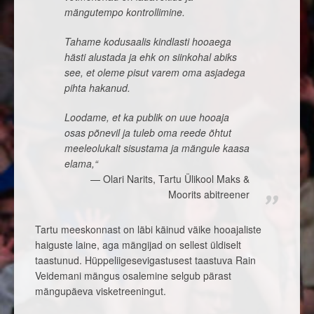
mängutempo kontrollimine.
Tahame kodusaalis kindlasti hooaega
hästi alustada ja ehk on siinkohal abiks
see, et oleme pisut varem oma asjadega
pihta hakanud.
Loodame, et ka publik on uue hooaja
osas põnevil ja tuleb oma reede õhtut
meeleolukalt sisustama ja mängule kaasa
elama,“
Olari Narits, Tartu Ülikool Maks &
Moorits abitreener
Tartu meeskonnast on läbi käinud väike hooajaliste
haiguste laine, aga mängijad on sellest üldiselt
taastunud. Hüppeliigesevigastusest taastuva Rain
Veidemani mängus osalemine selgub pärast
mängupäeva visketreeningut.