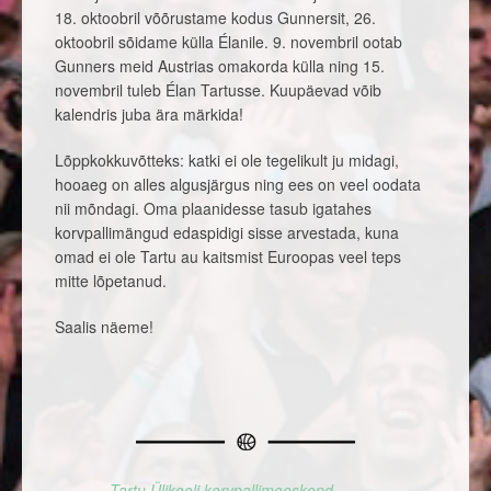
18. oktoobril võõrustame kodus Gunnersit, 26.
oktoobril sõidame külla Élanile. 9. novembril ootab
Gunners meid Austrias omakorda külla ning 15.
novembril tuleb Élan Tartusse. Kuupäevad võib
kalendris juba ära märkida!
Lõppkokkuvõtteks: katki ei ole tegelikult ju midagi,
hooaeg on alles algusjärgus ning ees on veel oodata
nii mõndagi. Oma plaanidesse tasub igatahes
korvpallimängud edaspidigi sisse arvestada, kuna
omad ei ole Tartu au kaitsmist Euroopas veel teps
mitte lõpetanud.
Saalis näeme!
Tartu Ülikooli korvpallimeeskond