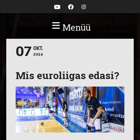
Menüü
07
OKT.
2016
Mis euroliigas edasi?