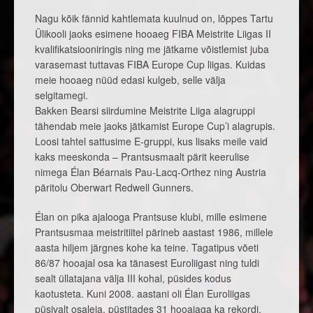
Nagu kõik fännid kahtlemata kuulnud on, lõppes Tartu
Ülikooli jaoks esimene hooaeg FIBA Meistrite Liigas II
kvalifikatsiooniringis ning me jätkame võistlemist juba
varasemast tuttavas FIBA Europe Cup liigas. Kuidas
meie hooaeg nüüd edasi kulgeb, selle välja
selgitamegi.
Bakken Bearsi siirdumine Meistrite Liiga alagruppi
tähendab meie jaoks jätkamist Europe Cup’i alagrupis.
Loosi tahtel sattusime E-gruppi, kus lisaks meile vaid
kaks meeskonda – Prantsusmaalt pärit keerulise
nimega Élan Béarnais Pau-Lacq-Orthez ning Austria
päritolu Oberwart Redwell Gunners.
Élan on pika ajalooga Prantsuse klubi, mille esimene
Prantsusmaa meistritiitel pärineb aastast 1986, millele
aasta hiljem järgnes kohe ka teine. Tagatipus võeti
86/87 hooajal osa ka tänasest Euroliigast ning tuldi
sealt üllatajana välja III kohal, püsides kodus
kaotusteta. Kuni 2008. aastani oli Élan Euroliigas
püsivalt osaleja, püstitades 31 hooajaga ka rekordi.