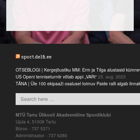
sport.delfi.ee
OTSEBLOGI | Kergejõustiku MM: Erm ja Tilga alustasid kümnevõi
US Openi tenniseturniir võtab appi „VARi“
25. aug. 2023
TÄNA | Üle 100 ekipaaži osalusel toimuv Paide ralli algab linn
MTÜ Tartu Ülikooli Akadeemiline Spordiklubi
Ujula 4, 51008 Tartu
Büroo - 737 5371
Administraator - 737 6280