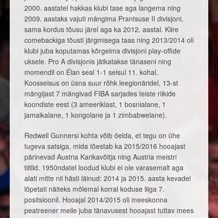
2000. aastatel hakkas klubi tase aga langema ning
2009. aastaks vajuti mängima Prantsuse II divisjoni,
sama kordus tõusu järel aga ka 2012. aastal. Kiire
comebackiga tõusti järgmisega taas ning 2013/2014 oli
klubi juba koputamas kõrgeima divisjoni play-offide
uksele. Pro A divisjonis jätkatakse tänaseni ning
momendil on Élan seal 1-1 seisul 11. kohal.
Koosseisus on üsna suur rõhk leegionäridel, 13-st
mängijast 7 mängivad FIBA sarjades teiste riikide
koondiste eest (3 ameeriklast, 1 bosnialane, 1
jamaikalane, 1 kongolane ja 1 zimbabwelane).
Redwell Gunnersi kohta võib öelda, et tegu on ühe
tugeva satsiga, mida tõestab ka 2015/2016 hooajast
pärinevad Austria Karikavõitja ning Austria meistri
tiitlid. 1950ndatel loodud klubi ei ole varasemalt aga
alati mitte nii hästi läinud: 2014 ja 2015. aasta kevadel
lõpetati näiteks mõlemal korral koduse liiga 7.
positsioonil. Hooajal 2014/2015 oli meeskonna
peatreener meile juba tänavusest hooajast tuttav mees