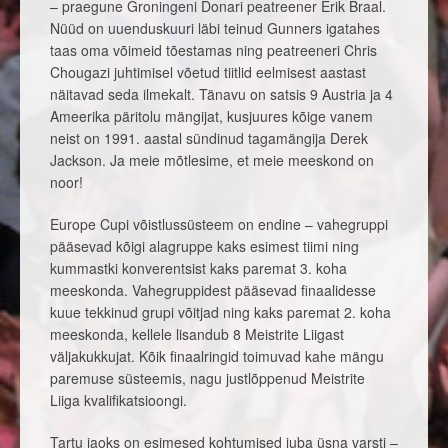
– praegune Groningeni Donari peatreener Erik Braal.
Nüüd on uuenduskuuri läbi teinud Gunners igatahes
taas oma võimeid tõestamas ning peatreeneri Chris
Chougazi juhtimisel võetud tiitlid eelmisest aastast
näitavad seda ilmekalt. Tänavu on satsis 9 Austria ja 4
Ameerika päritolu mängijat, kusjuures kõige vanem
neist on 1991. aastal sündinud tagamängija Derek
Jackson. Ja meie mõtlesime, et meie meeskond on
noor!
Europe Cupi võistlussüsteem on endine – vahegruppi
pääsevad kõigi alagruppe kaks esimest tiimi ning
kummastki konverentsist kaks paremat 3. koha
meeskonda. Vahegruppidest pääsevad finaalidesse
kuue tekkinud grupi võitjad ning kaks paremat 2. koha
meeskonda, kellele lisandub 8 Meistrite Liigast
väljakukkujat. Kõik finaalringid toimuvad kahe mängu
paremuse süsteemis, nagu justlõppenud Meistrite
Liiga kvalifikatsioongi.
Tartu jaoks on esimesed kohtumised juba üsna varsti –