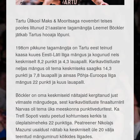
Tartu Ülikool Maks & Mooritsaga novembri teises
pooles liitunud 21aastane tagamängija Leemet Böckler
jätkab Tartus hooaja lõpuni.
198cm pikkune tagamängija on Tartu eest teinud
kaasa kuues Eesti-Läti liiga mängus ja kogunud neis
keskmiselt 8,2 punkti ja 4,3 lauapalli. Karikavõistluste
neljas mängus oli tema keskmiseks saagiks 14,3
punkti ja 7,8 lauapalli ja ainsas Põhja-Euroopa liiga
mängus 22 punkti ja kuus lauapalli.
Böckler on oma keskmiseid näitajaid kergitanud just
viimaste mängudega, sest karikavõistluste finaalturniiril
Narvas oli tema üks meeskonna punktiveduritest. Ka
Trefl Sopoti vastu peetud kohtumises kerkis ta
üleplatsimeheks 22 punktiga. Peatreener Nikolajs
Mazursi usaldust näitab ka keskmiselt üle 20 välja
teenitud mänguminuti kõikides liigades.