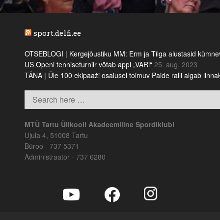
sport.delfi.ee
OTSEBLOGI | Kergejõustiku MM: Erm ja Tilga alustasid kümnevõi
US Openi tenniseturniir võtab appi „VARi“
25. aug. 2023
TÄNA | Üle 100 ekipaaži osalusel toimuv Paide ralli algab linn
MTÜ Tartu Ülikooli Akadeemiline Spordiklubi
Ujula 4, 51008 Tartu
Büroo - 737 5371
Administraator - 737 6280