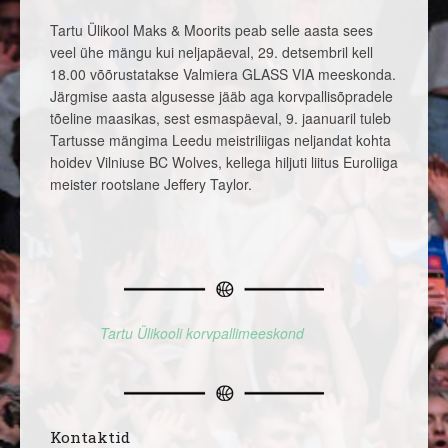
Tartu Ülikool Maks & Moorits peab selle aasta sees
veel ühe mängu kui neljapäeval, 29. detsembril kell
18.00 võõrustatakse Valmiera GLASS VIA meeskonda.
Järgmise aasta algusesse jääb aga korvpallisõpradele
tõeline maasikas, sest esmaspäeval, 9. jaanuaril tuleb
Tartusse mängima Leedu meistriliigas neljandat kohta
hoidev Vilniuse BC Wolves, kellega hiljuti liitus Euroliiga
meister rootslane Jeffery Taylor.
Tartu Ülikooli korvpallimeeskond
Kontaktid