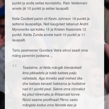
punkti ja andis seitse korvisöötu. Rain Veidemani
arvele jäi 10 punkti ja seitse lauapalli.
Keila Coolbeti parim oli Kevin Johnson 19 punkti ja
seitsme lauapalliga. Neli kaugviset tabanud Andrii
Myronenko sai kokku 15 ja Kristen Kasemets 12
punkti. Karlis Zunda arvele kanti 10 punkti ja 11
lauapalli.
Tartu peatreener Gundars Vetra sõnul saadi oma
mäng paremini jooksma. „
Teadsime, et Keila mängib tõenäoliselt
ilma pikkadeta ja tuleb kaitses palju
vahetada. Aga õnneks said mehed üks-
ühe kaitses kenasti hakkama ja hoidsime
nad 61 punkti peal. Saime oma rünnakut
ka pisut kiiremaks ja lihtsamaid korve.
Nüüd saame poolfinaali Pärnu vastu
mängida kodus oma fännide ees ja