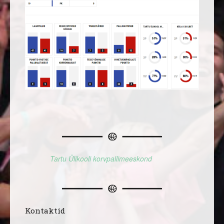
Tartu Ülikooli korvpallimeeskond
Kontaktid