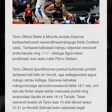
Tartu Ülikool Maks & Moorits alustas Kaamos
karikavõistluseid veerandfinaalmänguga Keila Coolbeti
vastu. Tartlased kallutasid mängu neljandal veerandil
enda kasuks ning
79:61
võiduga liiguti edasi
poolfinaali, kus vastu tuleb Pärnu Sadam.
Tartu Ülikooli spordihoones peetud kohtumist juhtisid
tartlased küll kõik 40 minutit, aga sellegipoolest jagus
mängu särtsu küllaga. Esimese kaheksa
mänguminutiga sai kodumeeskond kätte 18:7 edu, ent
lasi siis Keilal visata seitse vastuseta punkti ning
avapoolaja lõpuks oli seis 18:14 Tartule. Teise
veerandi keskel oli Tartu taas 10 ette läinud seisul
31:21 ja Hendrik Eelmäe kolm vabaviset tegid