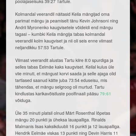
poolajaseisuks 39:27 Tartule.
Kolmandal veerandil näitasid Keila mängijad oma
parimat mängu ja peamiselt tänu Kevin Johnsoni ning
Andrii Myronenko kaugvisetele võideldi end mängu
tagasi – kumbki Keila mängija tabas kolmandal
veerandil kolm kaugviset ja nii oli seis enne viimast
neljandikku 57:53 Tartule.
Viimast veerandit alustas Tartu kiire 8:0 spurdiga ja
selles tabas Eelmäe kaks kaugviset. Keilal kulus üle
viie minuti, et mängust korvi saada ja selle ajaga olid
tartlased saanud kätte juba 73:54 eduseisu, mis
tähendas, et mängu selgroog oli murtud. Tartu
kindlustas karikavõistluste poolfinaali pääsu
79:61
võiduga.
Üle 35 minuti platsil olnud Märt Rosenthal lõpetas
mängu 20 punkti ja üheksa lauapalliga. Rinalds
Malmanis lisas kaksikduubli 16 punkti ja 12 lauapalliga.
Hendrik Eelmäe viskas 13 punkti ning Devin Harris 11