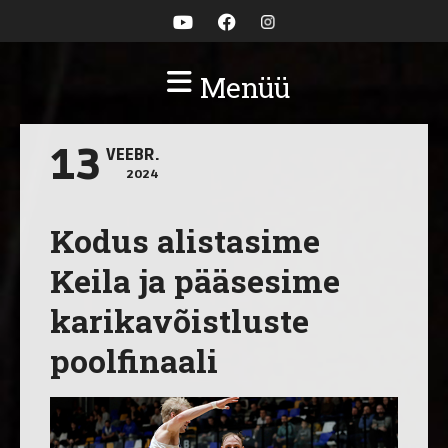
Menüü
13
VEEBR.
2024
Kodus alistasime
Keila ja pääsesime
karikavõistluste
poolfinaali