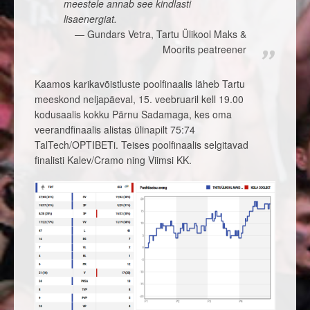
meestele annab see kindlasti
lisaenergiat.
Gundars Vetra, Tartu Ülikool Maks &
Moorits peatreener
Kaamos karikavõistluste poolfinaalis läheb Tartu
meeskond neljapäeval, 15. veebruaril kell 19.00
kodusaalis kokku Pärnu Sadamaga, kes oma
veerandfinaalis alistas ülinapilt 75:74
TalTech/OPTIBETi. Teises poolfinaalis selgitavad
finalisti Kalev/Cramo ning Viimsi KK.