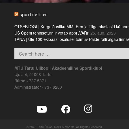
sport.delfi.ee
OTSEBLOGI | Kergejõustiku MM: Erm ja Tilga alustasid kümnevõi
US Openi tenniseturniir võtab appi „VARi“
25. aug. 2023
TÄNA | Üle 100 ekipaaži osalusel toimuv Paide ralli algab linn
MTÜ Tartu Ülikooli Akadeemiline Spordiklubi
Ujula 4, 51008 Tartu
Büroo - 737 5371
Administraator - 737 6280
© 2026 Tartu Ülikool Maks & Moorits. All Rights Reserved.