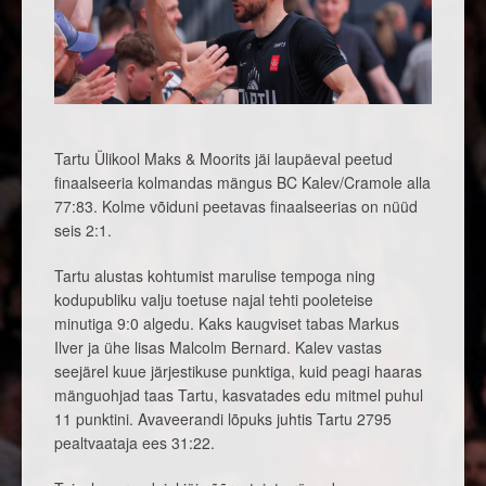
Tartu Ülikool Maks & Moorits jäi laupäeval peetud
finaalseeria kolmandas mängus BC Kalev/Cramole alla
77:83. Kolme võiduni peetavas finaalseerias on nüüd
seis 2:1.
Tartu alustas kohtumist marulise tempoga ning
kodupubliku valju toetuse najal tehti pooleteise
minutiga 9:0 algedu. Kaks kaugviset tabas Markus
Ilver ja ühe lisas Malcolm Bernard. Kalev vastas
seejärel kuue järjestikuse punktiga, kuid peagi haaras
mänguohjad taas Tartu, kasvatades edu mitmel puhul
11 punktini. Avaveerandi lõpuks juhtis Tartu 2795
pealtvaataja ees 31:22.