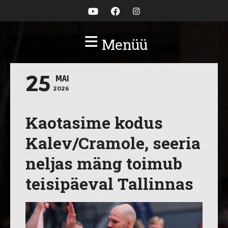
Menüü
25
MAI
2026
Kaotasime kodus
Kalev/Cramole, seeria
neljas mäng toimub
teisipäeval Tallinnas