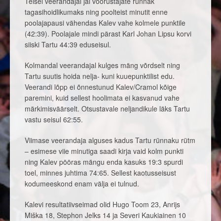
Teisel veerandajal jäi võõrustajate rünnak
tagasihoidlikumaks ning poolteist minutit enne
poolajapausi vähendas Kalev vahe kolmele punktile
(42:39). Poolajale mindi pärast Karl Johan Lipsu korvi
siiski Tartu 44:39 eduseisul.
Kolmandal veerandajal kulges mäng võrdselt ning
Tartu suutis hoida nelja- kuni kuuepunktilist edu.
Veerandi lõpp ei õnnestunud Kalev/Cramol kõige
paremini, kuid sellest hoolimata ei kasvanud vahe
märkimisväärselt. Otsustavale neljandikule läks Tartu
vastu seisul 62:55.
Viimase veerandaja alguses kadus Tartu rünnaku rütm
– esimese viie minutiga saadi kirja vaid kolm punkti
ning Kalev pööras mängu enda kasuks 19:3 spurdi
toel, minnes juhtima 74:65. Sellest kaotusseisust
kodumeeskond enam välja ei tulnud.
Kalevi resultatiivseimad olid Hugo Toom 23, Anrijs
Miška 18, Stephon Jelks 14 ja Severi Kaukiainen 10