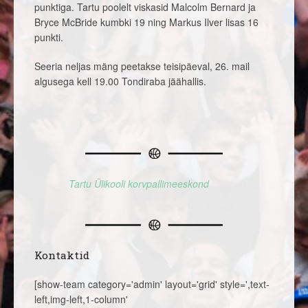
punktiga. Tartu poolelt viskasid Malcolm Bernard ja
Bryce McBride kumbki 19 ning Markus Ilver lisas 16
punkti.
Seeria neljas mäng peetakse teisipäeval, 26. mail
algusega kell 19.00 Tondiraba jäähallis.
Tartu Ülikooli korvpallimeeskond
Kontaktid
[show-team category='admin' layout='grid' style=',text-
left,img-left,1-column'