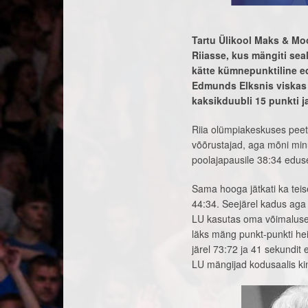
Tartu Ülikool Maks & Moo
Riiasse, kus mängiti sea
kätte kümnepunktiline ed
Edmunds Elksnis viskas 
kaksikduubli 15 punkti ja
Riia olümpiakeskuses peet
võõrustajad, aga mõni minu
poolajapausile 38:34 edus
Sama hooga jätkati ka teis
44:34. Seejärel kadus aga t
LU kasutas oma võimaluse ä
läks mäng punkt-punkti hei
järel 73:72 ja 41 sekundit 
LU mängijad kodusaalis ki