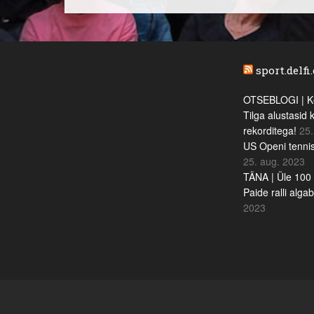
sport.delfi
OTSEBLOGI | Ke
Tilga alustasid 
rekorditega!
25.
US Openi tennis
25. aug. 2023
TÄNA | Üle 100 
Paide ralli alga
2023