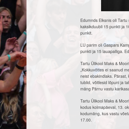
Edumnds Elksnis oli Tartu
kaksikduubli 15 punkti ja 
punkit.
LU parim oli Gaspars Kamp
punkti ja 15 lauapalliga. E
Tartu Ülikool Maks & Moor
„Kokkuvõttes ei saanud m
neist ebakindlaks. Pärast, 
tublid, võitlesid lõpuni j
mäng Pärnu vastu karikas
Tartu Ülikool Maks & Moo
kodus kolmapäeval, 13. okto
kodumäng, kus vastu võetak
17.00.