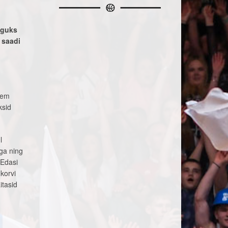
nguks
 saadi
gem
ksid
l
iga ning
 Edasi
korvi
itasid