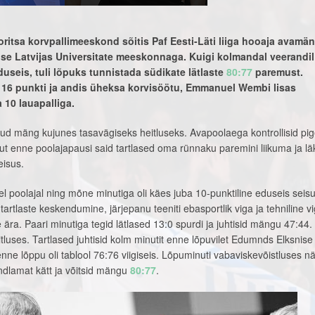
ritsa korvpallimeeskond sõitis Paf Eesti-Läti liiga hooaja avamä
lse Latvijas Universitate meeskonnaga. Kuigi kolmandal veerandil
useis, tuli lõpuks tunnistada südikate lätlaste
80:77
paremust.
16 punkti ja andis üheksa korvisöötu, Emmanuel Wembi lisas
 10 lauapalliga.
ud mäng kujunes tasavägiseks heitluseks. Avapoolaega kontrollisid pi
t enne poolajapausi said tartlased oma rünnaku paremini liikuma ja lä
eisus.
el poolajal ning mõne minutiga oli käes juba 10-punktiline eduseis seisu
artlaste keskendumine, järjepanu teeniti ebasportlik viga ja tehniline v
ra. Paari minutiga tegid lätlased 13:0 spurdi ja juhtisid mängu 47:44.
tluses. Tartlased juhtisid kolm minutit enne lõpuvilet Edumnds Elksnise 
enne lõppu oli tablool 76:76 viigiseis. Lõpuminuti vabaviskevõistluses nä
ndlamat kätt ja võitsid mängu
80:77
.