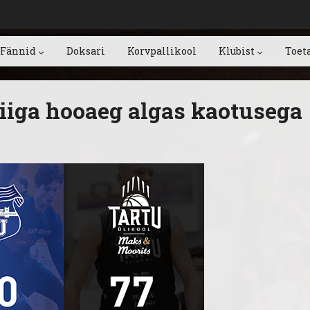
Fännid
Doksari
Korvpallikool
Klubist
Toet
 liiga hooaeg algas kaotusega