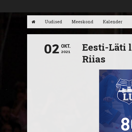
Uudised
Meeskond
Kalender
Eesti-Läti
02
OKT.
2021
Riias