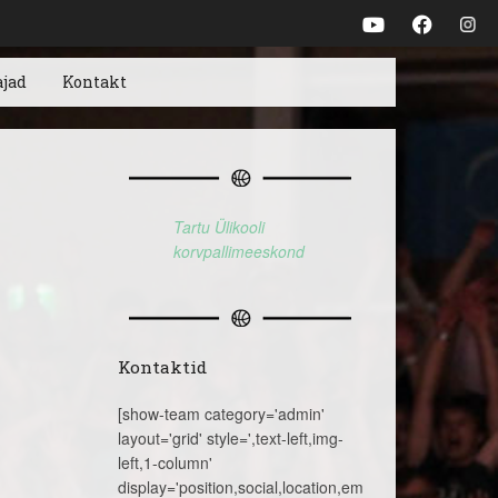
ajad
Kontakt
Tartu Ülikooli
korvpallimeeskond
Kontaktid
[show-team category='admin'
layout='grid' style=',text-left,img-
left,1-column'
display='position,social,location,email,telephone,name