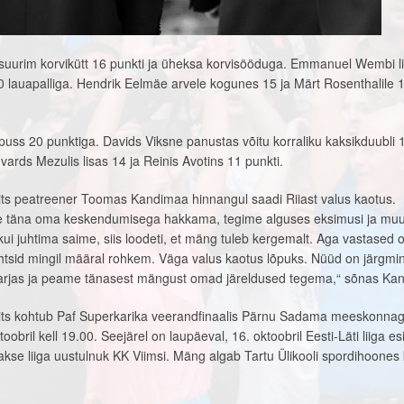
 suurim korvikütt 16 punkti ja üheksa korvisööduga. Emmanuel Wembi l
10 lauapalliga. Hendrik Eelmäe arvele kogunes 15 ja Märt Rosenthalile 
uss 20 punktiga. Davids Viksne panustas võitu korraliku kaksikduubli 
dvards Mezulis lisas 14 ja Reinis Avotins 11 punkti.
its peatreener Toomas Kandimaa hinnangul saadi Riiast valus kaotus.
e täna oma keskendumisega hakkama, tegime alguses eksimusi ja mu
kui juhtima saime, siis loodeti, et mäng tuleb kergemalt. Aga vastased o
a tahtsid mingil määral rohkem. Väga valus kaotus lõpuks. Nüüd on järgmi
arjas ja peame tänasest mängust omad järeldused tegema,“ sõnas Ka
rits kohtub Paf Superkarika veerandfinaalis Pärnu Sadama meeskonna
obril kell 19.00. Seejärel on laupäeval, 16. oktoobril Eesti-Läti liiga e
se liiga uustulnuk KK Viimsi. Mäng algab Tartu Ülikooli spordihoones 