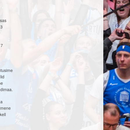
isas
13
17
utusime
lid
ne
ndimaa.
ga
simene
kell