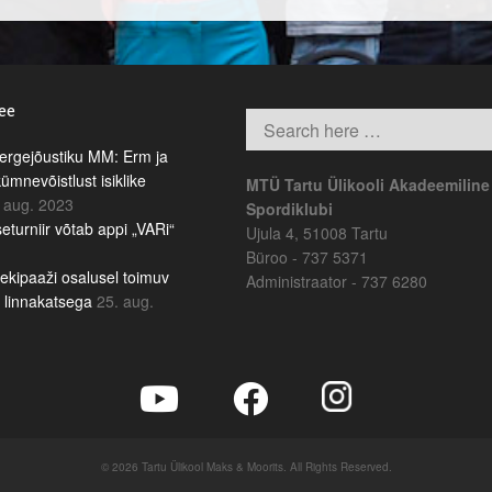
.ee
rgejõustiku MM: Erm ja
kümnevõistlust isiklike
MTÜ Tartu Ülikooli Akadeemiline
 aug. 2023
Spordiklubi
eturniir võtab appi „VARi“
Ujula 4, 51008 Tartu
Büroo - 737 5371
ekipaaži osalusel toimuv
Administraator - 737 6280
b linnakatsega
25. aug.
© 2026 Tartu Ülikool Maks & Moorits. All Rights Reserved.