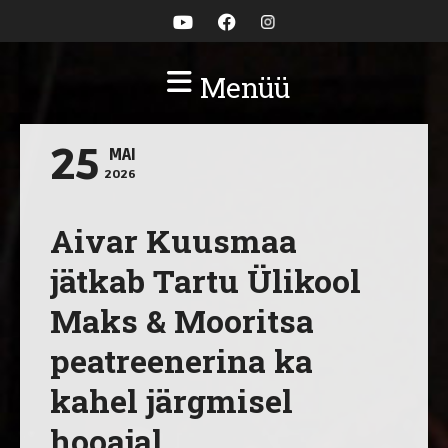
Menüü
25
MAI
2026
Aivar Kuusmaa
jätkab Tartu Ülikool
Maks & Mooritsa
peatreenerina ka
kahel järgmisel
hooajal