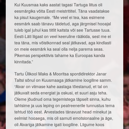
Kui Kuusmaa kaks aastat tagasi Tartuga liitus oli
eesmärgiks võita Eesti meistritiitel. Täna vaadatakse
ka pisut kaugemale. “Me veel ei tea, kas esimene
eesmärk saab tänavu täidetud, aga järgmisel hooajal
tuleb igal juhul kas tiitlit kaitsta või see Tartusse tuua.
Eesti-Läti liigast on veel keeruline rääkida, sest me ei
tea täna, mis võistkonnad seal jätkavad, aga kindlasti
on meie eesmärk ka seal olla nelja parema seas.
Pikemas perspektiivis tahame ka Euroopas kanda
kinnitada.”
Tartu Ülikool Maks & Mooritsa spordidirektor Janar
Taltsi sõnul on Kuusmaaga jätkamine loogiline samm.
“Aivar on viimase kahe aastaga tõestanud, et tal on
jätkuvalt seda energiat ja oskusi, et suuri asju teha.
Oleme jõudnud oma tegemistega täpselt sinna, kuhu
tahtsime ja uus leping on peatreenerile tunnustus tema
tehtud töö eest. Arvestades tänavust head minekut ja
eelmist hooaega, mis oli samuti emotsionaalne ja äge,
oli Aivariga jätkamine igati loogiline. Liigume koos