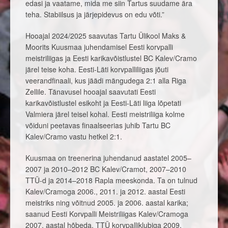
edasi ja vaatame, mida me siin Tartus suudame ära
teha. Stabiilsus ja järjepidevus on edu võti.”
Hooajal 2024/2025 saavutas Tartu Ülikool Maks &
Moorits Kuusmaa juhendamisel Eesti korvpalli
meistriliigas ja Eesti karikavõistlustel BC Kalev/Cramo
järel teise koha. Eesti-Läti korvpalliliigas jõuti
veerandfinaali, kus jäädi mängudega 2:1 alla Riga
Zellile. Tänavusel hooajal saavutati Eesti
karikavõistlustel esikoht ja Eesti-Läti liiga lõpetati
Valmiera järel teisel kohal. Eesti meistriliiga kolme
võiduni peetavas finaalseerias juhib Tartu BC
Kalev/Cramo vastu hetkel 2:1.
Kuusmaa on treenerina juhendanud aastatel 2005–
2007 ja 2010–2012 BC Kalev/Cramot, 2007–2010
TTÜ-d ja 2014–2018 Rapla meeskonda. Ta on tulnud
Kalev/Cramoga 2006., 2011. ja 2012. aastal Eesti
meistriks ning võitnud 2005. ja 2006. aastal karika;
saanud Eesti Korvpalli Meistriliigas Kalev/Cramoga
2007. aastal hõbeda, TTÜ korvpalliklubiga 2009.